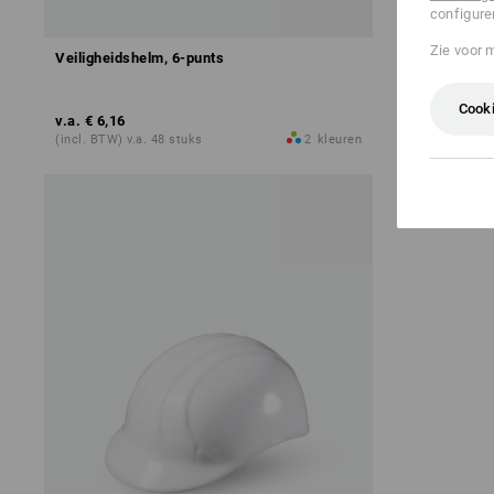
configure
Zie voor 
Veiligheidshelm, 6-punts
Bouwhelm, B
draaisluitin
Cooki
v.a.
€ 6,16
v.a.
€ 13,30
(incl. BTW) v.a. 48 stuks
2
kleuren
(incl. BTW) v.