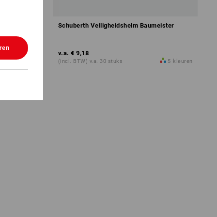
bosbouw
Schuberth Veiligheidshelm Baumeister
ren
v.a.
€ 9,18
2
kleuren
(incl. BTW) v.a. 30 stuks
5
kleuren