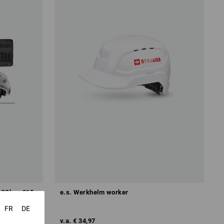
USSbox 215
e.s. Werkhelm worker
FR
DE
v.a.
€ 34,97