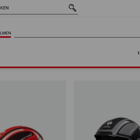
1
ELMEN
1