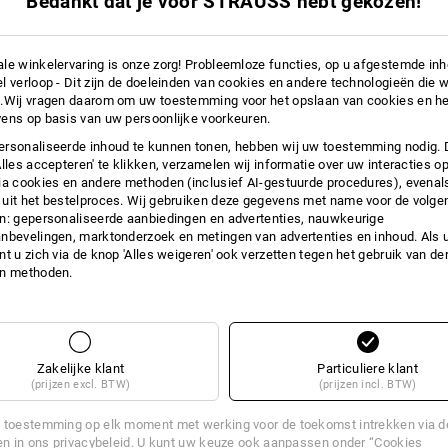
Bedankt dat je voor STRAUSS hebt gekozen!
a. 20 stuks
3
kleuren
(incl. BTW)
le winkelervaring is onze zorg! Probleemloze functies, op u afgestemde in
l verloop - Dit zijn de doeleinden van cookies en andere technologieën die w
.Wij vragen daarom om uw toestemming voor het opslaan van cookies en he
ens op basis van uw persoonlijke voorkeuren.
rsonaliseerde inhoud te kunnen tonen, hebben wij uw toestemming nodig. 
Alles accepteren' te klikken, verzamelen wij informatie over uw interacties o
ia cookies en andere methoden (inclusief AI-gestuurde procedures), evenal
uit het bestelproces. Wij gebruiken deze gegevens met name voor de volge
n: gepersonaliseerde aanbiedingen en advertenties, nauwkeurige
nbevelingen, marktonderzoek en metingen van advertenties en inhoud. Als u 
t u zich via de knop 'Alles weigeren' ook verzetten tegen het gebruik van der
en methoden.
Zakelijke klant
Particuliere klant
(prijzen excl. BTW)
(prijzen incl. BTW)
 toestemming op elk moment met werking voor de toekomst intrekken via 
en
in ons privacybeleid. U kunt uw keuze ook aanpassen onder “Cookies