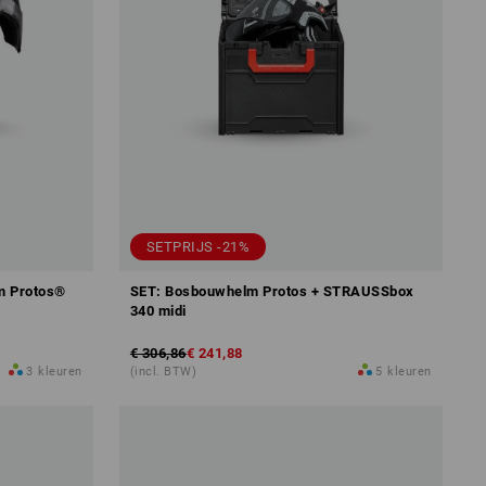
SETPRIJS -21%
m Protos®
SET: Bosbouwhelm Protos + STRAUSSbox
340 midi
€ 306,86
€ 241,88
3
kleuren
(incl. BTW)
5
kleuren