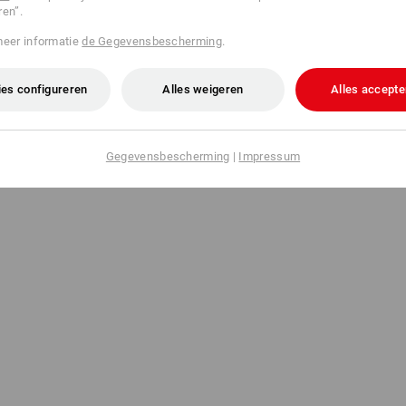
ren”.
meer informatie
de Gegevensbescherming
.
aumeister, 6-punts,
Veiligheidshelmcombi voor de 
g
Professional
es configureren
Alles weigeren
Alles accepte
v.a.
€ 41,02
a. 60 stuks
5
kleuren
(incl. BTW) v.a. 3 stuks
Gegevensbescherming
|
Impressum