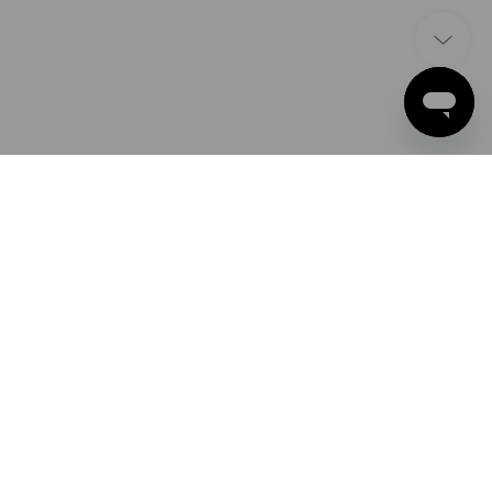
BETAALWIJZEN
Apple Pay
Google Pay
PayPal
Strauss België BV
Bancontact
PO Box 7443
E.M.C. - Building 829C
creditcard
1931 Zaventem - Brucargo
vooruitbetaling