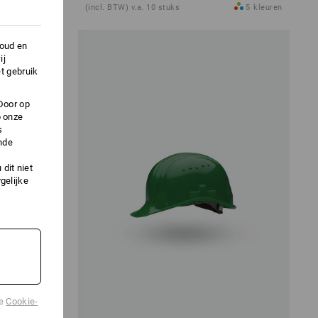
7
kleuren
(incl. BTW) v.a. 10 stuks
5
kleuren
houd en
ij
t gebruik
Door op
p onze
s
nde
dit niet
gelijke
de
Cookie-