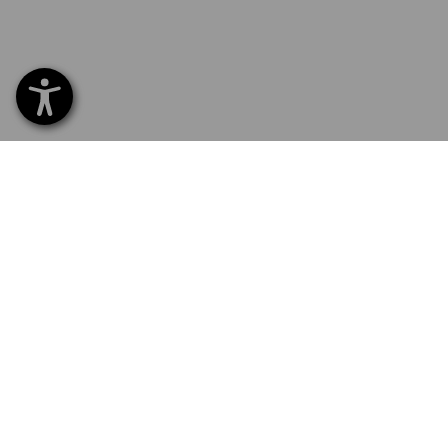
SERVICE 02 400 27 64
SERV
Home
Leveri
NEWSLETTER AANMELDING
Ruilen
Betal
VOLG STRAUSS
Catal
Recla