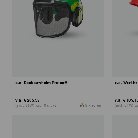
e.s. Bosbouwhelm Protos®
e.s. Werkhe
v.a.
€ 205,58
v.a.
€ 105,1
(incl. BTW) v.a. 10 stuks
5
kleuren
(incl. BTW) v.