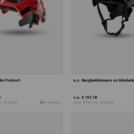
lm Protos®
e.s. Bergbeklimmers en klimhel
5
v.a.
€ 157,18
a. 10 stuks
8
kleuren
(incl. BTW) v.a. 10 stuks