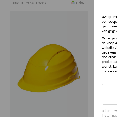
(incl. BTW) v.a. 3 stuks
1
kleur
(incl. BTW) v.
Uw optima
een soepe
gebruiken
van gegev
Om u gepe
de knop '
website v
gegevens 
doeleinde
productaa
wenst, kun
cookies 
U kunt uw
instelling