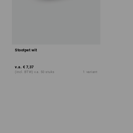
Stootpet wit
v.a.
€ 7,37
(incl. BTW) v.a. 50 stuks
1
variant