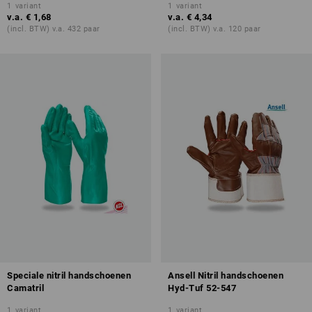
1
variant
1
variant
v.a.
€ 1,68
v.a.
€ 4,34
(incl. BTW) v.a. 432 paar
(incl. BTW) v.a. 120 paar
Speciale nitril handschoenen
Ansell Nitril handschoenen
Camatril
Hyd-Tuf 52-547
1
variant
1
variant