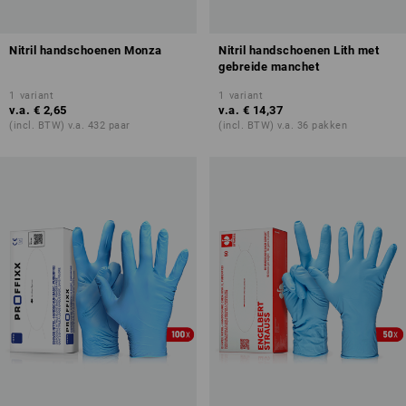
Nitril handschoenen Monza
Nitril handschoenen Lith met
gebreide manchet
1
variant
1
variant
v.a.
€ 2,65
v.a.
€ 14,37
(incl. BTW) v.a. 432 paar
(incl. BTW) v.a. 36 pakken