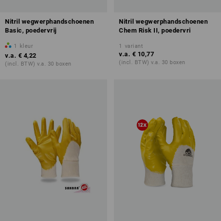
Nitril wegwerphandschoenen
Nitril wegwerphandschoenen
Basic, poedervrij
Chem Risk II, poedervri
1
kleur
1
variant
v.a.
€ 10,77
v.a.
€ 4,22
(incl. BTW) v.a. 30 boxen
(incl. BTW) v.a. 30 boxen