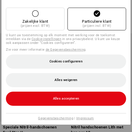
Monza
1
variant
2
kleuren
v.a.
€ 4,83
v.a.
€ 2,41
Zakelijke klant
Particuliere klant
(incl. BTW) v.a. 72 paar
(incl. BTW) v.a. 480 paar
(prijzen excl. BTW)
(prijzen incl. BTW)
U kunt uw toestemming op elk moment met werking voor de toekomst
intrekken via de
Cookie-instellingen
in ons privacybeleid. U kunt uw keuze
ook aanpassen onder “Cookies configureren”.
Zie voor meer informatie
de Gegevensbescherming
.
Cookies configureren
Alles weigeren
Alles accepteren
Gegevensbescherming
|
Impressum
Speciale Nitril-handschoenen
Nitril handschoenen Lith met