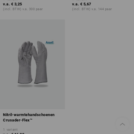
v.a.
€ 3,25
v.a.
€ 5,67
(incl. BTW) v.a. 300 paar
(incl. BTW) v.a. 144 paar
Nitril-warmtehandschoenen
Crusader-Flex™
1
variant