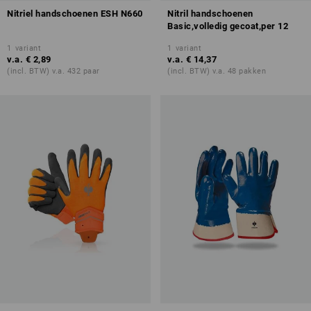
Nitriel handschoenen ESH N660
Nitril handschoenen
Basic,volledig gecoat,per 12
1
variant
1
variant
v.a.
€ 2,89
v.a.
€ 14,37
(incl. BTW) v.a. 432 paar
(incl. BTW) v.a. 48 pakken