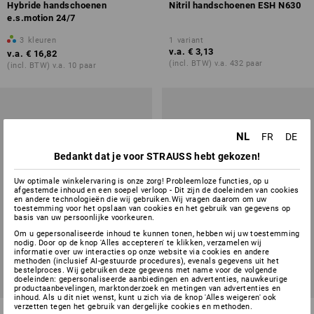
Hybride handschoenen
Nitril handschoenen ESH N630
e.s.motion 24/7
3
kleuren
1
variant
v.a.
€ 3,13
v.a.
€ 16,82
(incl. BTW) v.a. 432 paar
(incl. BTW) v.a. 10 paar
NL
FR
DE
Bedankt dat je voor STRAUSS hebt gekozen!
Uw optimale winkelervaring is onze zorg! Probleemloze functies, op u
afgestemde inhoud en een soepel verloop - Dit zijn de doeleinden van cookies
en andere technologieën die wij gebruiken.Wij vragen daarom om uw
toestemming voor het opslaan van cookies en het gebruik van gegevens op
basis van uw persoonlijke voorkeuren.
Om u gepersonaliseerde inhoud te kunnen tonen, hebben wij uw toestemming
nodig. Door op de knop 'Alles accepteren' te klikken, verzamelen wij
informatie over uw interacties op onze website via cookies en andere
methoden (inclusief AI-gestuurde procedures), evenals gegevens uit het
bestelproces. Wij gebruiken deze gegevens met name voor de volgende
doeleinden: gepersonaliseerde aanbiedingen en advertenties, nauwkeurige
productaanbevelingen, marktonderzoek en metingen van advertenties en
inhoud. Als u dit niet wenst, kunt u zich via de knop 'Alles weigeren' ook
verzetten tegen het gebruik van dergelijke cookies en methoden.
Nitril winterhandschoenen
Nitril handschoenen Flexible