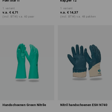
Fuel Star II
kap,per 12
1
variant
1
variant
v.a.
€ 4,71
v.a.
€ 14,37
(incl. BTW) v.a. 60 paar
(incl. BTW) v.a. 48 pakken
Handschoenen Green Nitrile
Nitril handschoenen ESH N740