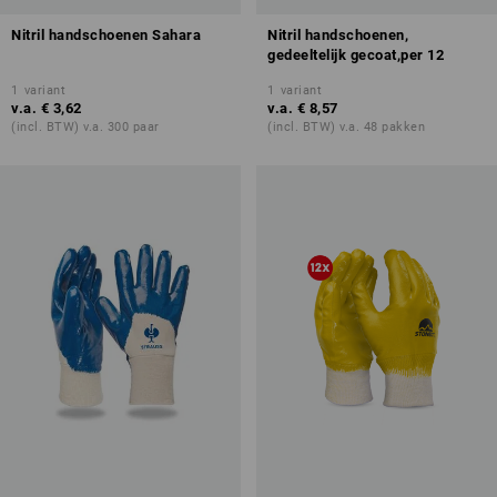
Nitril handschoenen Sahara
Nitril handschoenen,
gedeeltelijk gecoat,per 12
1
variant
1
variant
v.a.
€ 3,62
v.a.
€ 8,57
(incl. BTW) v.a. 300 paar
(incl. BTW) v.a. 48 pakken