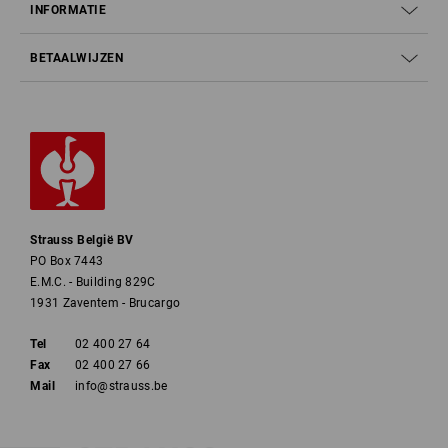
INFORMATIE
BETAALWIJZEN
Strauss België BV
PO Box 7443
E.M.C. - Building 829C
1931 Zaventem - Brucargo
Tel
02 400 27 64
Fax
02 400 27 66
Mail
info@strauss.be