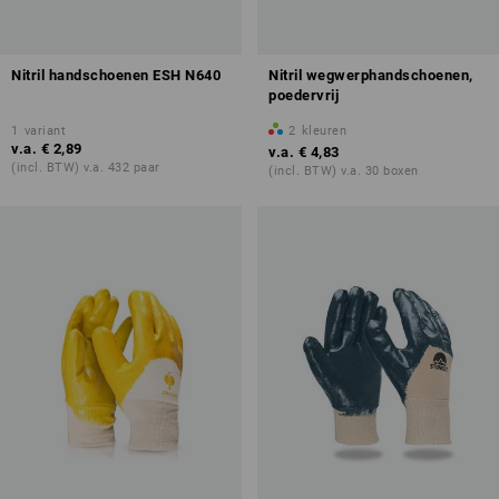
Nitril handschoenen ESH N640
Nitril wegwerphandschoenen,
poedervrij
1
variant
2
kleuren
v.a.
€ 2,89
v.a.
€ 4,83
(incl. BTW) v.a. 432 paar
(incl. BTW) v.a. 30 boxen