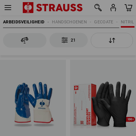
ARBEIDSVEILIGHEID
HANDSCHOENEN
GECOATE
NITRIL
21
21