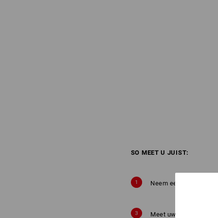
SO MEET U JUIST:
Neem een rolmaat.
Meet uw hand.