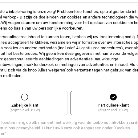
Maatabel af.
le winkelervaring is onze zorg! Probleemloze functies, op u afgestemde in
l verloop - Dit zijn de doeleinden van cookies en andere technologieën die w
.Wij vragen daarom om uw toestemming voor het opslaan van cookies en he
ens op basis van uw persoonlijke voorkeuren.
rsonaliseerde inhoud te kunnen tonen, hebben wij uw toestemming nodig. 
Alles accepteren' te klikken, verzamelen wij informatie over uw interacties o
ia cookies en andere methoden (inclusief AI-gestuurde procedures), evenal
uit het bestelproces. Wij gebruiken deze gegevens met name voor de volge
n: gepersonaliseerde aanbiedingen en advertenties, nauwkeurige
6
6,5
7
7,5
8
8,5
9
9,5
10
nbevelingen, marktonderzoek en metingen van advertenties en inhoud. Als u 
t u zich via de knop 'Alles weigeren' ook verzetten tegen het gebruik van der
18
18,5
19,5
20,5
21
22
23
24,5
26
en methoden.
-
-
S
S
M
M
L
L
XL
S
M
M
L
L
XL
XL
-
-
Zakelijke klant
Particuliere klant
(prijzen excl. BTW)
(prijzen incl. BTW)
-
-
-
-
-
-
-
-
-
 toestemming op elk moment met werking voor de toekomst intrekken via 
oen is een natuurproduct dat krimpt. In de was kan
en
in ons privacybeleid. U kunt uw keuze ook aanpassen onder “Cookies
Daarom mag de maat niet te klein worden gekozen.
ren”.