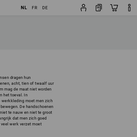
NL
FR
DE
nsen dragen hun
en, acht, tien of twaalf uur
om mag de maat niet worden
n het toeval. In
 werkkleding moet men zich
n bewegen. De handschoenen
niet te nauw en niet te groot
langrijk dat men zich goed
 veel werk verzet moet