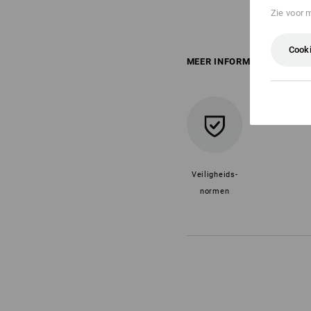
Zie voor 
Cooki
MEER INFORMATIE
Veiligheids-
normen