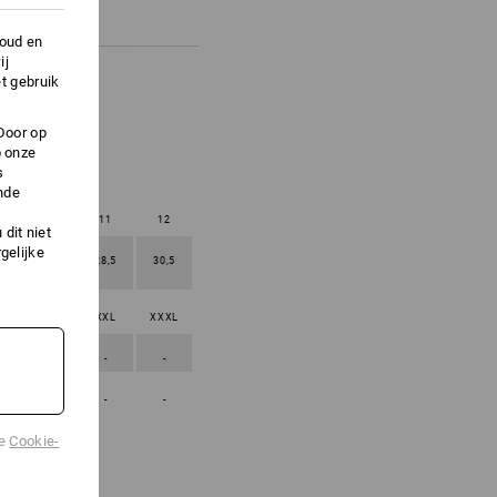
houd en
ij
t gebruik
Door op
p onze
s
nde
10,5
11
12
dit niet
gelijke
27
28,5
30,5
XL
XXL
XXXL
-
-
-
-
-
-
de
Cookie-