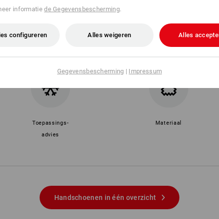
meer informatie
de Gegevensbescherming
.
es configureren
Alles weigeren
Alles accepte
Gegevensbescherming
|
Impressum
Toepassings-
Materiaal
advies
Handschoenen in één overzicht