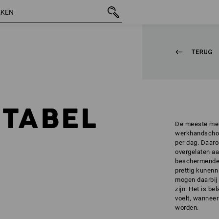
TABEL
De meeste me
werkhandschoen
per dag. Daar
overgelaten aa
beschermende
prettig kunen
mogen daarbij 
zijn. Het is be
voelt, wanneer
worden.