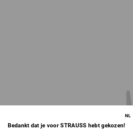
Bepaal het breedste punt
NL
zonder duimen.
Bedankt dat je voor STRAUSS hebt gekozen!
Lees uw maat in de