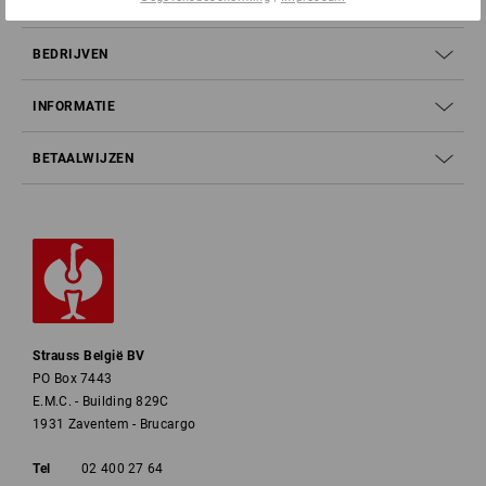
SERVICE
BEDRIJVEN
INFORMATIE
BETAALWIJZEN
Strauss België BV
PO Box 7443
E.M.C. - Building 829C
1931 Zaventem - Brucargo
Tel
02 400 27 64