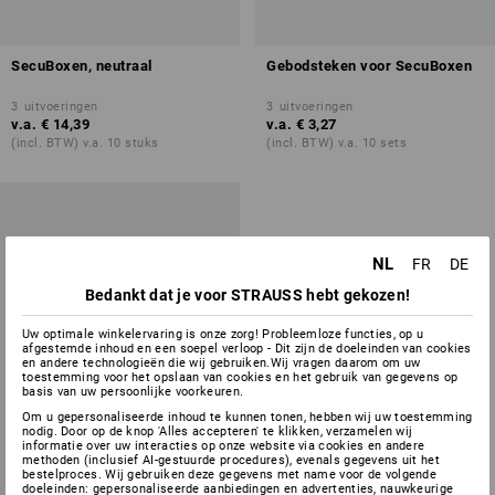
SecuBoxen, neutraal
Gebodsteken voor SecuBoxen
3
uitvoeringen
3
uitvoeringen
v.a.
€ 14,39
v.a.
€ 3,27
(incl. BTW) v.a. 10 stuks
(incl. BTW) v.a. 10 sets
NL
FR
DE
Bedankt dat je voor STRAUSS hebt gekozen!
Uw optimale winkelervaring is onze zorg! Probleemloze functies, op u
afgestemde inhoud en een soepel verloop - Dit zijn de doeleinden van cookies
en andere technologieën die wij gebruiken.Wij vragen daarom om uw
toestemming voor het opslaan van cookies en het gebruik van gegevens op
basis van uw persoonlijke voorkeuren.
Om u gepersonaliseerde inhoud te kunnen tonen, hebben wij uw toestemming
nodig. Door op de knop 'Alles accepteren' te klikken, verzamelen wij
informatie over uw interacties op onze website via cookies en andere
methoden (inclusief AI-gestuurde procedures), evenals gegevens uit het
bestelproces. Wij gebruiken deze gegevens met name voor de volgende
doeleinden: gepersonaliseerde aanbiedingen en advertenties, nauwkeurige