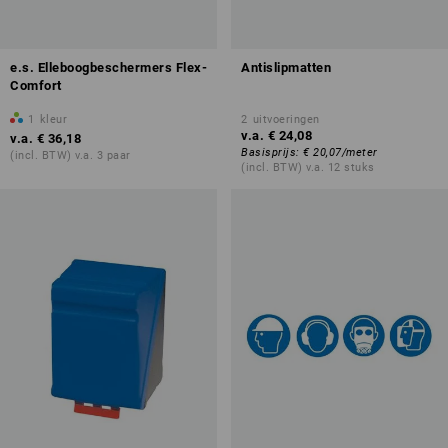
e.s. Elleboogbeschermers Flex-
Antislipmatten
Comfort
1
kleur
2
uitvoeringen
v.a.
€ 24,08
v.a.
€ 36,18
Basisprijs
:
€ 20,07
/
meter
(incl. BTW) v.a. 3 paar
(incl. BTW) v.a. 12 stuks