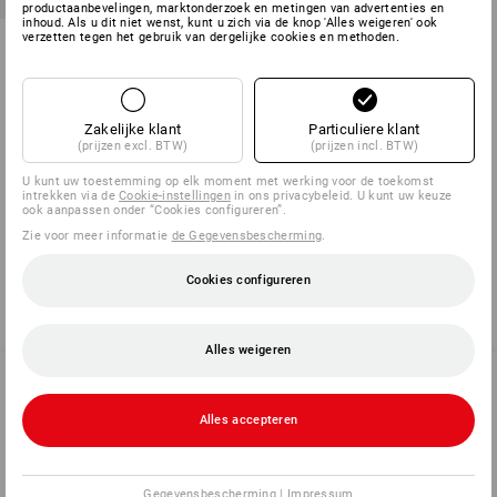
productaanbevelingen, marktonderzoek en metingen van advertenties en
inhoud. Als u dit niet wenst, kunt u zich via de knop 'Alles weigeren' ook
verzetten tegen het gebruik van dergelijke cookies en methoden.
Waarschuwingsvlag
1
variant
v.a.
€ 7,85
(incl. BTW) v.a. 20 stuks
Zakelijke klant
Particuliere klant
(prijzen excl. BTW)
(prijzen incl. BTW)
U kunt uw toestemming op elk moment met werking voor de toekomst
intrekken via de
Cookie-instellingen
in ons privacybeleid. U kunt uw keuze
U hebt al 5 van 5 items bekeken.
ook aanpassen onder “Cookies configureren”.
Zie voor meer informatie
de Gegevensbescherming
.
Cookies configureren
Alles weigeren
Alles accepteren
SERVICE 02 400 27 64
Gegevensbescherming
|
Impressum