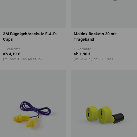
3M Bügelgehörschutz E.A.R.-
Moldex Rockets 30 mit
Caps
Trageband
1
Variante
1
Variante
ab
4,19 €
ab
1,90 €
(m. MwSt.) ab 40 Stück
(m. MwSt.) ab 200 Paar