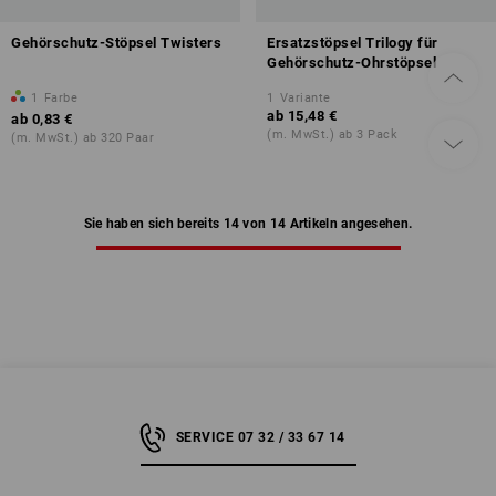
Gehörschutz-Stöpsel Twisters
Ersatzstöpsel Trilogy für
Gehörschutz-Ohrstöpsel
1
Farbe
1
Variante
ab
15,48 €
ab
0,83 €
(m. MwSt.) ab 3 Pack
(m. MwSt.) ab 320 Paar
Sie haben sich bereits 14 von 14 Artikeln angesehen.
SERVICE 07 32 / 33 67 14