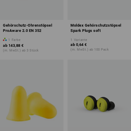
Gehörschutz-Ohrenstöpsel
Moldex Gehörschutzstöpsel
ProAware 2.0 EN 352
Spark Plugs soft
1
Farbe
1
Variante
ab
0,64 €
ab
143,88 €
(m. MwSt.) ab 100 Pack
(m. MwSt.) ab 3 Stück