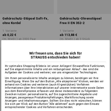
Gehörschutz-Stöpsel Soft-Fx,
Gehörschutz-Ohrenstöpsel
ohne Kordel
Free II EN 352-2
1
Variante
1
Variante
ab
0,22 €
ab
113,88 €
(m. MwSt.) ab 2000 Paar
(m. MwSt.) ab 3 Stück
Wir freuen uns, dass Sie sich für
STRAUSS entschieden haben!
Ihr optimales Shopping-Erlebnis ist unser Anliegen! Einwandfreie Funktionen,
auf Sie abgestimmte Inhalte und ein reibungsloser Ablauf - das sind die
Aufgaben der Cookies und weiterer, von uns eingesetzter Technologien.
Um Ihnen personalisierte Inhalte anzeigen zu können, benötigen wir Ihre
Einwilligung. Wenn Sie auf den Button „Alle akzeptieren“ klicken, werden wir
anhand von Cookies und weiteren (auch KI-gestützten) Verfahren
Informationen über Ihre Interaktionen auf unserer Internetseite sowie Daten
aus dem Bestellprozess erfassen und diese insbesondere zu folgenden
Zwecken nutzen: personalisierte, auf Sie zugeschnittene Angebote und
Anzeigen, passgenaue Produktempfehlungen, Marktforschung sowie
Anzeigen- und Inhaltsmessungen. Sollten Sie dies nicht wünschen, können
Sie sich per Klick auf den Button “Alle ablehnen” auch gegen den Einsatz
entsprechender Cookies und Verfahren entscheiden.