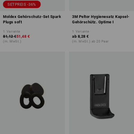
SETPREIS -36%
Moldex Gehörschutz-Set Spark
3M Peltor Hygienesatz Kapsel-
Plugs soft
Gehörschütz. Optime I
1
Variante
1
Variante
81,12 €
51,48 €
ab
8,28 €
(m. MwSt.)
(m. MwSt.) ab 20 Paar