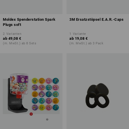
Moldex Spenderstation Spark
3M Ersatzstöpsel E.A.R.-Caps
Plugs soft
2
Varianten
1
Variante
ab
49,08 €
ab
19,08 €
(m. MwSt.) ab 8 Sets
(m. MwSt.) ab 3 Pack