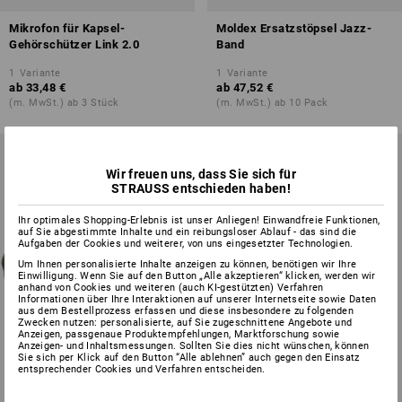
Mikrofon für Kapsel-
Moldex Ersatzstöpsel Jazz-
Gehörschützer Link 2.0
Band
1
Variante
1
Variante
ab
33,48 €
ab
47,52 €
(m. MwSt.) ab 3 Stück
(m. MwSt.) ab 10 Pack
Wir freuen uns, dass Sie sich für
STRAUSS entschieden haben!
Ihr optimales Shopping-Erlebnis ist unser Anliegen! Einwandfreie Funktionen,
auf Sie abgestimmte Inhalte und ein reibungsloser Ablauf - das sind die
Aufgaben der Cookies und weiterer, von uns eingesetzter Technologien.
Um Ihnen personalisierte Inhalte anzeigen zu können, benötigen wir Ihre
Einwilligung. Wenn Sie auf den Button „Alle akzeptieren“ klicken, werden wir
anhand von Cookies und weiteren (auch KI-gestützten) Verfahren
Informationen über Ihre Interaktionen auf unserer Internetseite sowie Daten
aus dem Bestellprozess erfassen und diese insbesondere zu folgenden
Zwecken nutzen: personalisierte, auf Sie zugeschnittene Angebote und
Anzeigen, passgenaue Produktempfehlungen, Marktforschung sowie
Anzeigen- und Inhaltsmessungen. Sollten Sie dies nicht wünschen, können
Sie sich per Klick auf den Button “Alle ablehnen” auch gegen den Einsatz
entsprechender Cookies und Verfahren entscheiden.