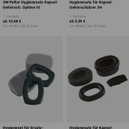
3M Peltor Hygienesatz Kapsel-
Hygienesatz für Kapsel-
Gehörsch. Optime III
Gehörschützer 3H
1
Variante
1
Variante
ab
10,68 €
ab
5,39 €
(m. MwSt.) ab 20 Paar
(m. MwSt.) ab 10 Stück
Hygieneset für Ersatz-
Hygienesatz für Kapsel-