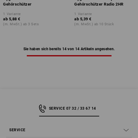
Gehörschützer
Gehörschützer Radio 2HR
1
Variante
1
Variante
ab
5,88 €
ab
5,39 €
(m. MwSt.) ab 3 Sets
(m. MwSt.) ab 10 Stück
Sie haben sich bereits 14 von 14 Artikeln angesehen.
SERVICE 07 32 / 33 67 14
SERVICE