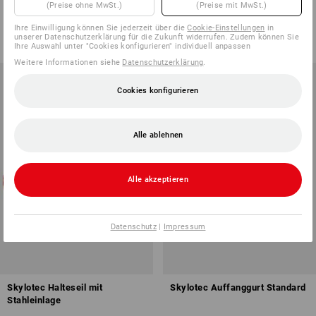
(Preise ohne MwSt.)
(Preise mit MwSt.)
1
Variante
1
Variante
71,88 €
137,88 €
Ihre Einwilligung können Sie jederzeit über die
Cookie-Einstellungen
in
unserer Datenschutzerklärung für die Zukunft widerrufen. Zudem können Sie
(m. MwSt.)
(m. MwSt.)
Ihre Auswahl unter "Cookies konfigurieren" individuell anpassen
Weitere Informationen siehe
Datenschutzerklärung
.
Cookies konfigurieren
Alle ablehnen
Alle akzeptieren
Datenschutz
|
Impressum
Skylotec Halteseil mit
Skylotec Auffanggurt Standard
Stahleinlage