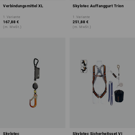
Verbindungsmittel XL
Skylotec Auffanggurt Trion
1
Variante
1
Variante
167,88 €
251,88 €
(m. MwSt.)
(m. MwSt.)
Skylotec
Skylotec Sicherheitsset VI