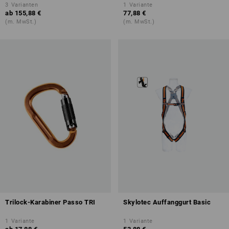
3
Varianten
1
Variante
ab
155,88 €
77,88 €
(m. MwSt.)
(m. MwSt.)
Trilock-Karabiner Passo TRI
Skylotec Auffanggurt Basic
1
Variante
1
Variante