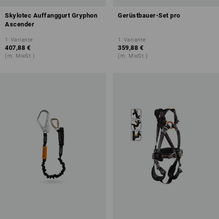
Skylotec Auffanggurt Gryphon
Gerüstbauer-Set pro
Ascender
1
Variante
1
Variante
407,88 €
359,88 €
(m. MwSt.)
(m. MwSt.)