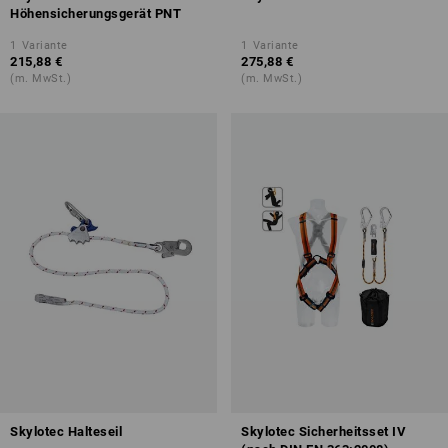
Höhensicherungsgerät PNT
1
Variante
1
Variante
215,88 €
275,88 €
(m. MwSt.)
(m. MwSt.)
Skylotec Halteseil
Skylotec Sicherheitsset IV