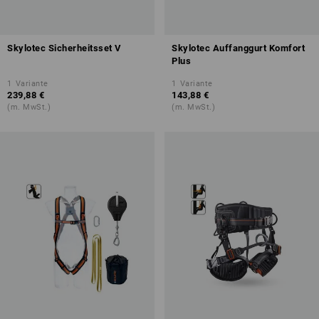
Skylotec Sicherheitsset V
Skylotec Auffanggurt Komfort
Plus
1
Variante
1
Variante
239,88 €
143,88 €
(m. MwSt.)
(m. MwSt.)