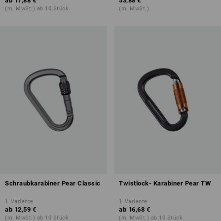
ab
17,88 €
53,88 €
(m. MwSt.) ab 10 Stück
(m. MwSt.)
Schraubkarabiner Pear Classic
Twistlock- Karabiner Pear TW
1
Variante
1
Variante
ab
12,59 €
ab
16,68 €
(m. MwSt.) ab 10 Stück
(m. MwSt.) ab 10 Stück