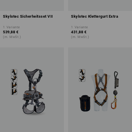
Skylotec Sicherheitsset VII
Skylotec Klettergurt Extra
1
Variante
1
Variante
539,88 €
431,88 €
(m. MwSt.)
(m. MwSt.)