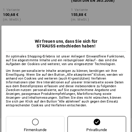
(nach DIN EN 363:2008)
1
Variante
1
Variante
100,68 €
155,88 €
(m. MwSt.)
(m. MwSt.)
Wir freuen uns, dass Sie sich für
STRAUSS entschieden haben!
Ihr optimales Shopping-Erlebnis ist unser Anliegen! Einwandfreie Funktionen,
auf Sie abgestimmte Inhalte und ein reibungsloser Ablauf - das sind die
Aufgaben der Cookies und weiterer, von uns eingesetzter Technologien.
Um Ihnen personalisierte Inhalte anzeigen zu können, benötigen wir Ihre
Einwilligung. Wenn Sie auf den Button „Alle akzeptieren“ klicken, werden wir
anhand von Cookies und weiteren (auch KI-gestützten) Verfahren
Informationen über Ihre Interaktionen auf unserer Internetseite sowie Daten
aus dem Bestellprozess erfassen und diese insbesondere zu folgenden
Zwecken nutzen: personalisierte, auf Sie zugeschnittene Angebote und
Anzeigen, passgenaue Produktempfehlungen, Marktforschung sowie
Anzeigen- und Inhaltsmessungen. Sollten Sie dies nicht wünschen, können
Sie sich per Klick auf den Button “Alle ablehnen” auch gegen den Einsatz
entsprechender Cookies und Verfahren entscheiden.
Skylotec Verbindungsmittel
Skylotec Auffanggerät Typ SKN
SK11
Firmenkunde
Privatkunde