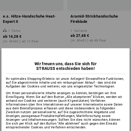
e.s. Hitze-Handschuhe Heat-
Aramid-Strickhandschuhe
Expert II
Fireblade
1
Farbe
1
Variante
ab
27,48 €
ab
14,28 €
(m. MwSt.) ab 48 Paar
(m. MwSt.) ab 12 Paar
Wir freuen uns, dass Sie sich für
STRAUSS entschieden haben!
Ihr optimales Shopping-Erlebnis ist unser Anliegen! Einwandfreie Funktionen,
auf Sie abgestimmte Inhalte und ein reibungsloser Ablauf - das sind die
Aufgaben der Cookies und weiterer, von uns eingesetzter Technologien.
Um Ihnen personalisierte Inhalte anzeigen zu können, benötigen wir Ihre
Einwilligung. Wenn Sie auf den Button „Alle akzeptieren“ klicken, werden wir
anhand von Cookies und weiteren (auch KI-gestützten) Verfahren
Informationen über Ihre Interaktionen auf unserer Internetseite sowie Daten
aus dem Bestellprozess erfassen und diese insbesondere zu folgenden
Zwecken nutzen: personalisierte, auf Sie zugeschnittene Angebote und
Anzeigen, passgenaue Produktempfehlungen, Marktforschung sowie
Anzeigen- und Inhaltsmessungen. Sollten Sie dies nicht wünschen, können
Sie sich per Klick auf den Button “Alle ablehnen” auch gegen den Einsatz
entsprechender Cookies und Verfahren entscheiden.