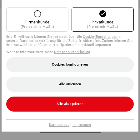
Aramid-Strickhandschuhe Safe
Aramid-Strickhandschuhe
Point
Firmenkunde
Privatkunde
(Preise ohne MwSt.)
(Preise mit MwSt.)
1
Variante
1
Variante
ab
7,19 €
ab
11,99 €
Ihre Einwilligung können Sie jederzeit über die
Cookie-Einstellungen
in
(m. MwSt.) ab 120 Paar
(m. MwSt.) ab 60 Paar
unserer Datenschutzerklärung für die Zukunft widerrufen. Zudem können Sie
Ihre Auswahl unter "Cookies konfigurieren" individuell anpassen
Weitere Informationen siehe
Datenschutzerklärung
.
Cookies konfigurieren
Sie haben sich bereits 6 von 6 Artikeln angesehen.
Alle ablehnen
Alle akzeptieren
Datenschutz
|
Impressum
SERVICE 07 32 / 33 67 14