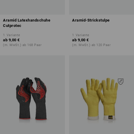
Aramid Latexhandschuhe
Aramid-Strickstulpe
Cutprotec
1
Variante
1
Variante
ab
9,00 €
ab
9,00 €
(m. MwSt.) ab 168 Paar
(m. MwSt.) ab 120 Paar