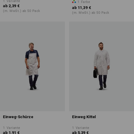
1
Variante
1
Farbe
ab
2,39 €
ab
11,39 €
(m. MwSt.) ab 50 Pack
(m. MwSt.) ab 50 Pack
Einweg-Schürze
Einweg Kittel
1
Variante
1
Variante
ab
1,91 €
ab
5,39 €