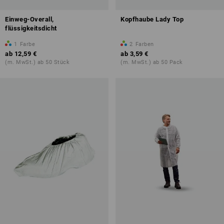
Einweg-Overall,
Kopfhaube Lady Top
flüssigkeitsdicht
1
Farbe
2
Farben
ab
12,59 €
ab
3,59 €
(m. MwSt.) ab 50 Stück
(m. MwSt.) ab 50 Pack