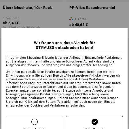
Überziehschuhe, 10er Pack
PP-Vlies Besuchermantel
1
Variante
1
Farbe
ab
5,40 €
ab
40,68 €
(m. MwSt.) ab 20 Stück
(m. MwSt.) ab 20 Pack
Wir freuen uns, dass Sie sich für
STRAUSS entschieden haben!
Ihr optimales Shopping-Erlebnis ist unser Anliegen! Einwandfreie Funktionen,
auf Sie abgestimmte Inhalte und ein reibungsloser Ablauf - das sind die
Aufgaben der Cookies und weiterer, von uns eingesetzter Technologien.
Um Ihnen personalisierte Inhalte anzeigen zu können, benötigen wir Ihre
Einwilligung. Wenn Sie auf den Button „Alle akzeptieren“ klicken, werden wir
anhand von Cookies und weiteren (auch KI-gestützten) Verfahren
Informationen über Ihre Interaktionen auf unserer Internetseite sowie Daten
aus dem Bestellprozess erfassen und diese insbesondere zu folgenden
Zwecken nutzen: personalisierte, auf Sie zugeschnittene Angebote und
Anzeigen, passgenaue Produktempfehlungen, Marktforschung sowie
Anzeigen- und Inhaltsmessungen. Sollten Sie dies nicht wünschen, können
Sie sich per Klick auf den Button “Alle ablehnen” auch gegen den Einsatz
entsprechender Cookies und Verfahren entscheiden.