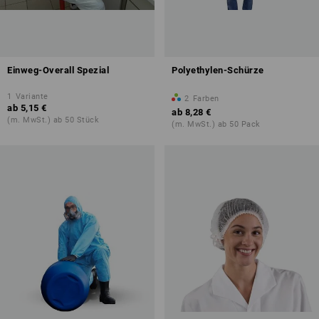
Einweg-Overall Spezial
Polyethylen-Schürze
1
Variante
2
Farben
ab
5,15 €
ab
8,28 €
(m. MwSt.) ab 50 Stück
(m. MwSt.) ab 50 Pack