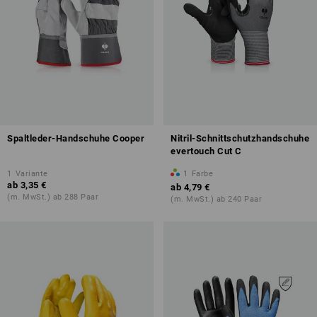
Spaltleder-Handschuhe Cooper
Nitril-Schnittschutzhandschuhe
evertouch Cut C
1
Variante
1
Farbe
ab
3,35 €
ab
4,79 €
(m. MwSt.) ab 288 Paar
(m. MwSt.) ab 240 Paar