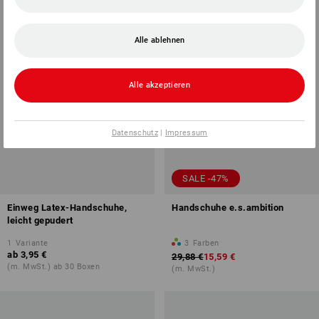
Alle ablehnen
Alle akzeptieren
Datenschutz
|
Impressum
SALE -47%
Einweg Latex-Handschuhe,
Handschuhe e.s.ambition
leicht gepudert
1
Variante
3
Farben
ab
3,95 €
29,88 €
15,59 €
(m. MwSt.) ab 30 Boxen
(m. MwSt.)