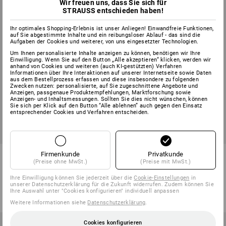
Wir freuen uns, dass Sie sich für
STRAUSS entschieden haben!
Ihr optimales Shopping-Erlebnis ist unser Anliegen! Einwandfreie Funktionen,
auf Sie abgestimmte Inhalte und ein reibungsloser Ablauf - das sind die
Aufgaben der Cookies und weiterer, von uns eingesetzter Technologien.
Um Ihnen personalisierte Inhalte anzeigen zu können, benötigen wir Ihre
Einwilligung. Wenn Sie auf den Button „Alle akzeptieren“ klicken, werden wir
anhand von Cookies und weiteren (auch KI-gestützten) Verfahren
Informationen über Ihre Interaktionen auf unserer Internetseite sowie Daten
aus dem Bestellprozess erfassen und diese insbesondere zu folgenden
Zwecken nutzen: personalisierte, auf Sie zugeschnittene Angebote und
Anzeigen, passgenaue Produktempfehlungen, Marktforschung sowie
Anzeigen- und Inhaltsmessungen. Sollten Sie dies nicht wünschen, können
Sie sich per Klick auf den Button “Alle ablehnen” auch gegen den Einsatz
entsprechender Cookies und Verfahren entscheiden.
Nitril-Handschuhe evertouch
Nitril-Handschuhe Flexible
Firmenkunde
Privatkunde
allseasons
(Preise ohne MwSt.)
(Preise mit MwSt.)
Ihre Einwilligung können Sie jederzeit über die
Cookie-Einstellungen
in
2
Farben
2
Farben
unserer Datenschutzerklärung für die Zukunft widerrufen. Zudem können Sie
ab
4,19 €
ab
2,39 €
Ihre Auswahl unter "Cookies konfigurieren" individuell anpassen
(m. MwSt.) ab 240 Paar
(m. MwSt.) ab 480 Paar
Weitere Informationen siehe
Datenschutzerklärung
.
Cookies konfigurieren