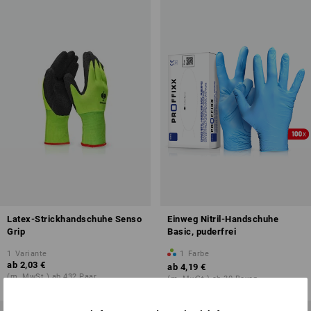
Latex-Strickhandschuhe Senso
Einweg Nitril-Handschuhe
Grip
Basic, puderfrei
1
Variante
1
Farbe
ab
2,03 €
ab
4,19 €
(m. MwSt.) ab 432 Paar
(m. MwSt.) ab 30 Boxen