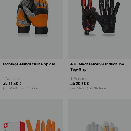
Montage-Handschuhe Spider
e.s. Mechaniker-Handschuhe
Top-Grip II
1
Variante
1
Variante
ab
11,40 €
ab
20,28 €
(m. MwSt.) ab 60 Paar
(m. MwSt.) ab 36 Paar