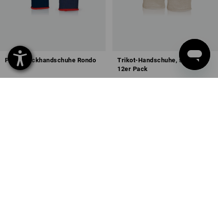
PVC-Strickhandschuhe Rondo
Trikot-Handschuhe, schwer,
12er Pack
2
Farben
1
Farbe
ab
2,39 €
ab
11,38 €
(m. MwSt.) ab 336 Paar
(m. MwSt.) ab 25 Pack