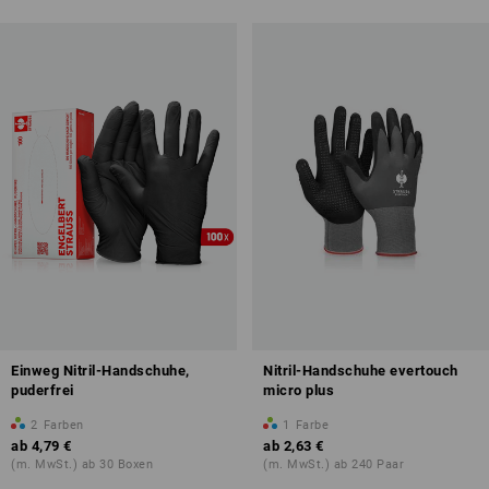
Einweg Nitril-Handschuhe,
Nitril-Handschuhe evertouch
puderfrei
micro plus
2
Farben
1
Farbe
ab
4,79 €
ab
2,63 €
(m. MwSt.) ab 30 Boxen
(m. MwSt.) ab 240 Paar