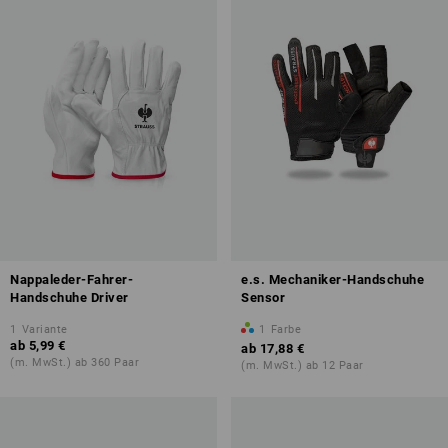
Nappaleder-Fahrer-
e.s. Mechaniker-Handschuhe
Handschuhe Driver
Sensor
1
Variante
1
Farbe
ab
5,99 €
ab
17,88 €
(m. MwSt.) ab 360 Paar
(m. MwSt.) ab 12 Paar