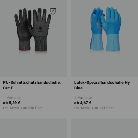
PU-Schnittschutzhandschuhe,
Latex-Spezialhandschuhe Hy
Cut F
Blue
1
Variante
1
Variante
ab
5,39 €
ab
4,67 €
(m. MwSt.) ab 240 Paar
(m. MwSt.) ab 144 Paar