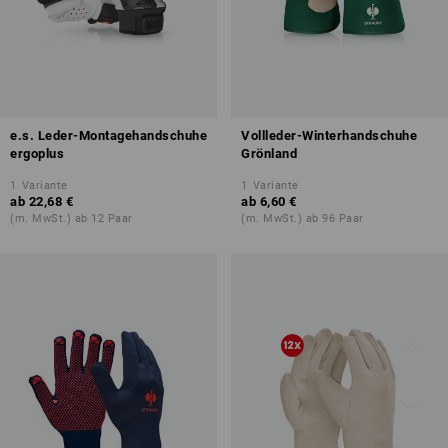
e.s. Leder-Montagehandschuhe
Vollleder-Winterhandschuhe
ergoplus
Grönland
1
Variante
1
Variante
ab
22,68 €
ab
6,60 €
(m. MwSt.) ab 12 Paar
(m. MwSt.) ab 96 Paar