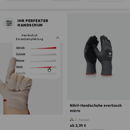
IHR PERFEKTER
IHR PERFEKTER
HANDSCHUH
HANDSCHUH
Handschuh
So einfach geht’s:
Einsatzempfehlung
Filter öffnen
Anforderungen gewichten
über 120 Modelle in Sekunden
filtern
Nitril-Handschuhe evertouch
micro
2
Farben
ab
2,39 €