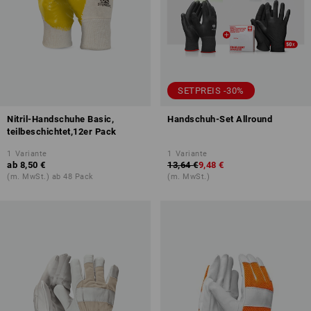
SETPREIS -30%
Nitril-Handschuhe Basic,
Handschuh-Set Allround
teilbeschichtet,12er Pack
1
Variante
1
Variante
ab
8,50 €
13,64 €
9,48 €
(m. MwSt.) ab 48 Pack
(m. MwSt.)