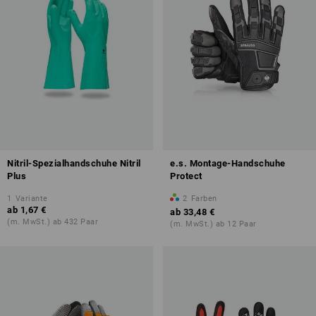
Nitril-Spezialhandschuhe Nitril
e.s. Montage-Handschuhe
Plus
Protect
1
Variante
2
Farben
ab
1,67 €
ab
33,48 €
(m. MwSt.) ab 432 Paar
(m. MwSt.) ab 12 Paar