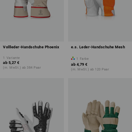
Vollleder-Handschuhe Phoenix
e.s. Leder-Handschuhe Mesh
1
Variante
1
Farbe
ab
5,27 €
ab
4,79 €
(m. MwSt.) ab 384 Paar
(m. MwSt.) ab 120 Paar