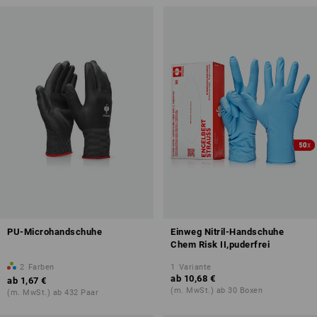
PU-Microhandschuhe
Einweg Nitril-Handschuhe
Chem Risk II,puderfrei
2
Farben
1
Variante
ab
10,68 €
ab
1,67 €
(m. MwSt.) ab 30 Boxen
(m. MwSt.) ab 432 Paar