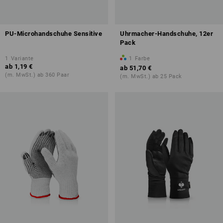
PU-Microhandschuhe Sensitive
Uhrmacher-Handschuhe, 12er
Pack
1
Variante
1
Farbe
ab
1,19 €
ab
51,70 €
(m. MwSt.) ab 360 Paar
(m. MwSt.) ab 25 Pack