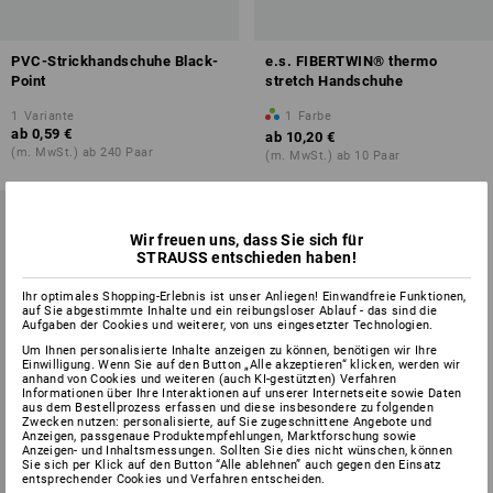
PVC-Strickhandschuhe Black-
e.s. FIBERTWIN® thermo
Point
stretch Handschuhe
1
Variante
1
Farbe
ab
0,59 €
ab
10,20 €
(m. MwSt.) ab 240 Paar
(m. MwSt.) ab 10 Paar
Wir freuen uns, dass Sie sich für
STRAUSS entschieden haben!
Ihr optimales Shopping-Erlebnis ist unser Anliegen! Einwandfreie Funktionen,
auf Sie abgestimmte Inhalte und ein reibungsloser Ablauf - das sind die
Aufgaben der Cookies und weiterer, von uns eingesetzter Technologien.
Um Ihnen personalisierte Inhalte anzeigen zu können, benötigen wir Ihre
Einwilligung. Wenn Sie auf den Button „Alle akzeptieren“ klicken, werden wir
anhand von Cookies und weiteren (auch KI-gestützten) Verfahren
Informationen über Ihre Interaktionen auf unserer Internetseite sowie Daten
aus dem Bestellprozess erfassen und diese insbesondere zu folgenden
Zwecken nutzen: personalisierte, auf Sie zugeschnittene Angebote und
Anzeigen, passgenaue Produktempfehlungen, Marktforschung sowie
Anzeigen- und Inhaltsmessungen. Sollten Sie dies nicht wünschen, können
Sie sich per Klick auf den Button “Alle ablehnen” auch gegen den Einsatz
entsprechender Cookies und Verfahren entscheiden.