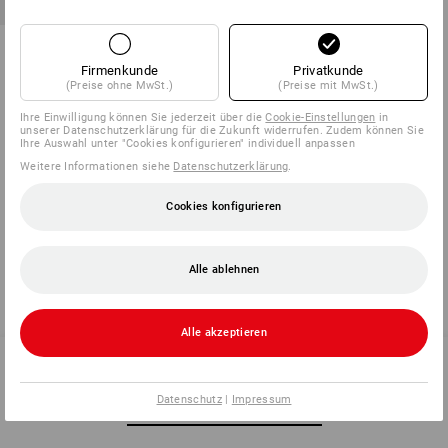
e.s. FIBERTWIN® microfleece
Handschuhe
Firmenkunde
Privatkunde
(Preise ohne MwSt.)
(Preise mit MwSt.)
7
Farben
ab
5,88 €
Ihre Einwilligung können Sie jederzeit über die
Cookie-Einstellungen
in
(m. MwSt.) ab 12 Paar
unserer Datenschutzerklärung für die Zukunft widerrufen. Zudem können Sie
Ihre Auswahl unter "Cookies konfigurieren" individuell anpassen
Weitere Informationen siehe
Datenschutzerklärung
.
Cookies konfigurieren
Sie haben sich bereits 5 von 5 Artikeln angesehen.
Alle ablehnen
Alle akzeptieren
Datenschutz
|
Impressum
SERVICE 07 32 / 33 67 14