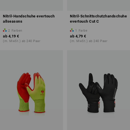
Nitril-Handschuhe evertouch
Nitril-Schnittschutzhandschuhe
allseasons
evertouch Cut C
2
Farben
1
Farbe
ab
4,19 €
ab
4,79 €
(m. MwSt.) ab 240 Paar
(m. MwSt.) ab 240 Paar