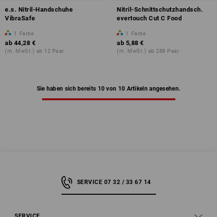
e.s. Nitril-Handschuhe
Nitril-Schnittschutzhandsch.
VibraSafe
evertouch Cut C Food
1
Farbe
1
Farbe
ab
44,28 €
ab
5,88 €
(m. MwSt.) ab 12 Paar
(m. MwSt.) ab 288 Paar
Sie haben sich bereits 10 von 10 Artikeln angesehen.
SERVICE 07 32 / 33 67 14
SERVICE