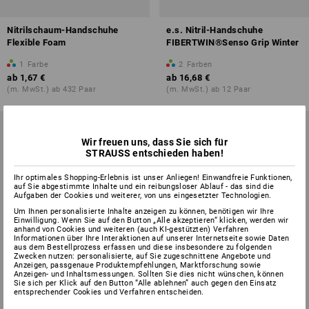
Nitrilschaum-Handschuhe
e.s. Nitril-Handschuhe
Flexible Foam
FIBERTWIN®Senso Grip Winter
1
Farbe
2
Farben
ab
1,67 €
ab
16,68 €
(m. MwSt.) ab 432 Paar
(m. MwSt.) ab 12 Paar
Wir freuen uns, dass Sie sich für
STRAUSS entschieden haben!
Ihr optimales Shopping-Erlebnis ist unser Anliegen! Einwandfreie Funktionen,
auf Sie abgestimmte Inhalte und ein reibungsloser Ablauf - das sind die
Aufgaben der Cookies und weiterer, von uns eingesetzter Technologien.
Um Ihnen personalisierte Inhalte anzeigen zu können, benötigen wir Ihre
Einwilligung. Wenn Sie auf den Button „Alle akzeptieren“ klicken, werden wir
anhand von Cookies und weiteren (auch KI-gestützten) Verfahren
Informationen über Ihre Interaktionen auf unserer Internetseite sowie Daten
aus dem Bestellprozess erfassen und diese insbesondere zu folgenden
Zwecken nutzen: personalisierte, auf Sie zugeschnittene Angebote und
Anzeigen, passgenaue Produktempfehlungen, Marktforschung sowie
Anzeigen- und Inhaltsmessungen. Sollten Sie dies nicht wünschen, können
Sie sich per Klick auf den Button “Alle ablehnen” auch gegen den Einsatz
entsprechender Cookies und Verfahren entscheiden.