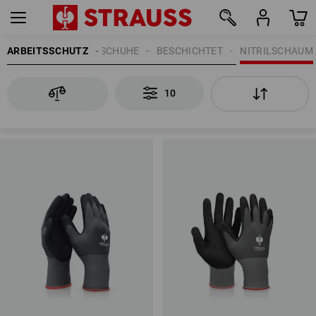
ARBEITSSCHUTZ
HANDSCHUHE
BESCHICHTET
NITRILSCHAUM
10
10