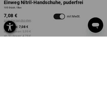
Einweg Nitril-Handschuhe, puderfrei
100 Stück / Box
7,08 €
mit MwSt.
zzgl. Versandkosten
ab 1 Box:
7,08 €
ab 10 Boxen:
5,99 €
ab 30 Boxen:
4,79 €
nicht verfügbar im
Lieferzeit ca. 2-4 Werktage
Workwearstore
FARBE
GRÖSSE
S
wählen
wählen
schwarz
Mengenrabatt
ab 1 Box
ab 10 Boxen
ab 30 Boxen
Ersparnis:
Ersparnis:
Ersparnis: