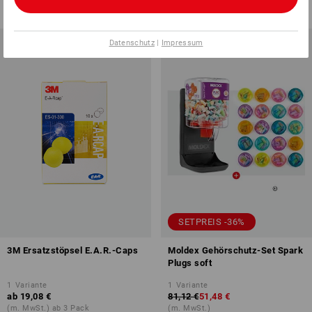
(m. MwSt.) ab 200 Paar
(m. MwSt.) ab 20 Paar
Datenschutz
|
Impressum
SETPREIS -36%
3M Ersatzstöpsel E.A.R.-Caps
Moldex Gehörschutz-Set Spark
Plugs soft
1
Variante
1
Variante
ab
19,08 €
81,12 €
51,48 €
(m. MwSt.) ab 3 Pack
(m. MwSt.)