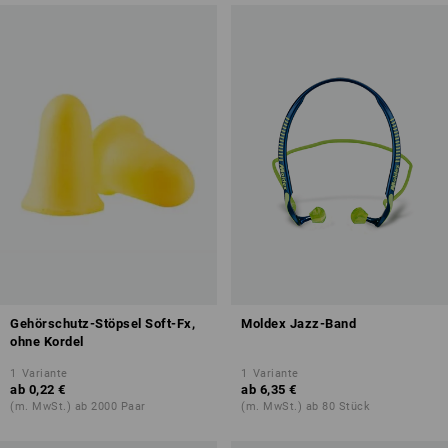
Gehörschutz-Stöpsel Soft-Fx,
Moldex Jazz-Band
ohne Kordel
1
Variante
1
Variante
ab
0,22 €
ab
6,35 €
(m. MwSt.) ab 2000 Paar
(m. MwSt.) ab 80 Stück