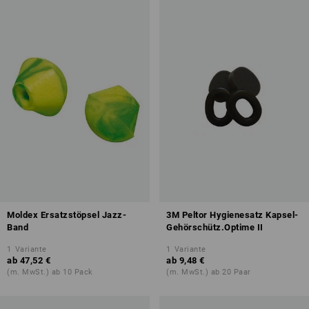
Moldex Ersatzstöpsel Jazz-
3M Peltor Hygienesatz Kapsel-
Band
Gehörschütz.Optime II
1
Variante
1
Variante
ab
47,52 €
ab
9,48 €
(m. MwSt.) ab 10 Pack
(m. MwSt.) ab 20 Paar