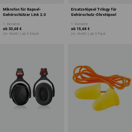
Mikrofon für Kapsel-
Ersatzstöpsel Trilogy für
Gehörschützer Link 2.0
Gehörschutz-Ohrstöpsel
1
Variante
1
Variante
ab
33,48 €
ab
15,48 €
(m. MwSt.) ab 3 Stück
(m. MwSt.) ab 3 Pack