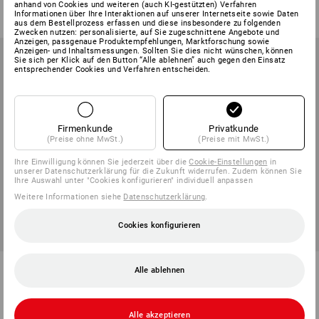
ab
49,08 €
ab
4,19 €
anhand von Cookies und weiteren (auch KI-gestützten) Verfahren
(m. MwSt.) ab 8 Sets
(m. MwSt.) ab 40 Stück
Informationen über Ihre Interaktionen auf unserer Internetseite sowie Daten
aus dem Bestellprozess erfassen und diese insbesondere zu folgenden
Zwecken nutzen: personalisierte, auf Sie zugeschnittene Angebote und
Anzeigen, passgenaue Produktempfehlungen, Marktforschung sowie
Anzeigen- und Inhaltsmessungen. Sollten Sie dies nicht wünschen, können
Sie sich per Klick auf den Button “Alle ablehnen” auch gegen den Einsatz
entsprechender Cookies und Verfahren entscheiden.
Firmenkunde
Privatkunde
(Preise ohne MwSt.)
(Preise mit MwSt.)
Ihre Einwilligung können Sie jederzeit über die
Cookie-Einstellungen
in
unserer Datenschutzerklärung für die Zukunft widerrufen. Zudem können Sie
Ihre Auswahl unter "Cookies konfigurieren" individuell anpassen
Weitere Informationen siehe
Datenschutzerklärung
.
Cookies konfigurieren
3M Peltor Gehörschützer
Moldex Rockets 30 mit
Alle ablehnen
z.Helmbefestigung Optime I
Trageband
1
Farbe
1
Variante
ab
1,90 €
ab
22,19 €
Alle akzeptieren