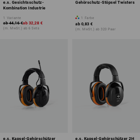
e.s. Gesichtsschutz-
Gehörschutz-Stöpsel Twisters
Kombination Industrie
1
Variante
1
Farbe
ab
44,16 €
ab
32,28 €
ab
0,83 €
(m. MwSt.) ab 6 Sets
(m. MwSt.) ab 320 Paar
e.s. Kapsel-Gehörschützer
e.s. Kapsel-Gehörschützer 2H