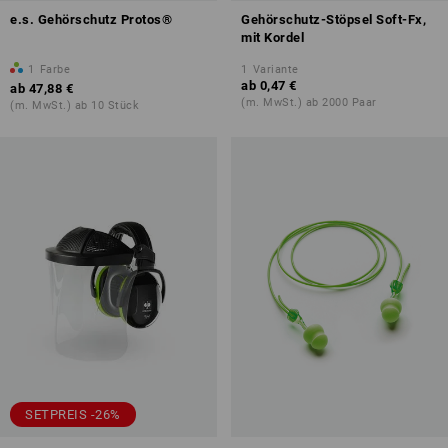
e.s. Gehörschutz Protos®
Gehörschutz-Stöpsel Soft-Fx,
mit Kordel
1
Farbe
1
Variante
ab
0,47 €
ab
47,88 €
(m. MwSt.) ab 2000 Paar
(m. MwSt.) ab 10 Stück
SETPREIS -26%