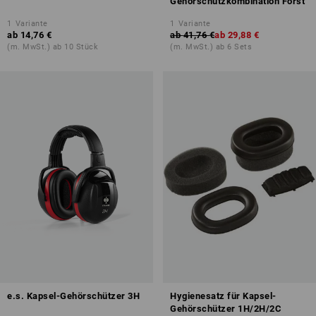
Gehörschutzkombination Forst
1
Variante
1
Variante
ab
14,76 €
ab
41,76 €
ab
29,88 €
(m. MwSt.) ab 10 Stück
(m. MwSt.) ab 6 Sets
e.s. Kapsel-Gehörschützer 3H
Hygienesatz für Kapsel-
Gehörschützer 1H/2H/2C