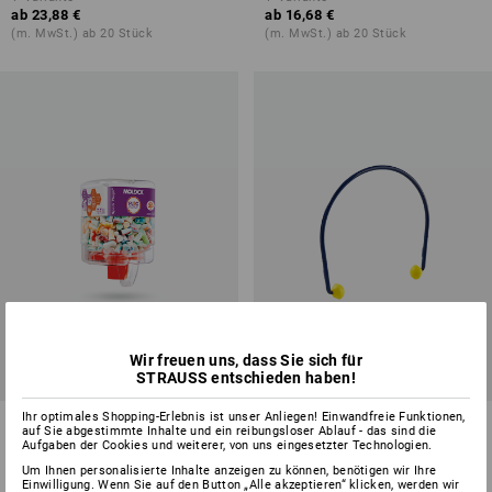
ab
23,88 €
ab
16,68 €
(m. MwSt.) ab 20 Stück
(m. MwSt.) ab 20 Stück
Wir freuen uns, dass Sie sich für
STRAUSS entschieden haben!
Ihr optimales Shopping-Erlebnis ist unser Anliegen! Einwandfreie Funktionen,
Moldex Spenderstation Spark
3M Bügelgehörschutz E.A.R.-
auf Sie abgestimmte Inhalte und ein reibungsloser Ablauf - das sind die
Plugs soft
Caps
Aufgaben der Cookies und weiterer, von uns eingesetzter Technologien.
Um Ihnen personalisierte Inhalte anzeigen zu können, benötigen wir Ihre
2
Varianten
1
Variante
Einwilligung. Wenn Sie auf den Button „Alle akzeptieren“ klicken, werden wir