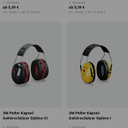
1
Variante
1
Variante
ab
5,39 €
ab
5,39 €
(m. MwSt.) ab 10 Stück
(m. MwSt.) ab 10 Stück
3M Peltor Kapsel-
3M Peltor Kapsel-
Gehörschützer Optime III
Gehörschützer Optime I
1
Variante
1
Variante