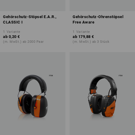
Gehörschutz-Stöpsel E.A.R.,
Gehörschutz-Ohrenstöpsel
CLASSIC I
Free Aware
1
Variante
1
Variante
ab
0,20 €
ab
179,88 €
(m. MwSt.) ab 2000 Paar
(m. MwSt.) ab 3 Stück