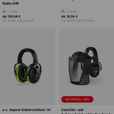
Radio 2HR
1
Farbe
1
Farbe
ab
100,68 €
ab
18,36 €
(m. MwSt.) ab 2 Stück
(m. MwSt.) ab 10 Stück
SETPREIS -28%
e.s. Kapsel-Gehörschützer 1H
Gesichts- und