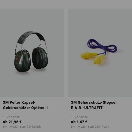
3M Peltor Kapsel-
3M Gehörschutz-Stöpsel
Gehörschützer Optime II
E.A.R.-ULTRAFIT
1
Variante
1
Variante
ab
21,96 €
ab
1,67 €
(m. MwSt.) ab 20 Stück
(m. MwSt.) ab 200 Paar