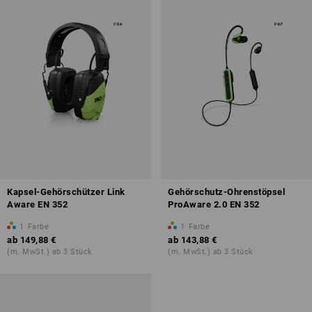
Kapsel-Gehörschützer Link
Gehörschutz-Ohrenstöpsel
Aware EN 352
ProAware 2.0 EN 352
1
Farbe
1
Farbe
ab
149,88 €
ab
143,88 €
(m. MwSt.) ab 3 Stück
(m. MwSt.) ab 3 Stück