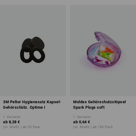
3M Peltor Hygienesatz Kapsel-
Moldex Gehörschutzstöpsel
Gehörschütz. Optime I
Spark Plugs soft
1
Variante
1
Variante
ab
8,28 €
ab
0,64 €
(m. MwSt.) ab 20 Paar
(m. MwSt.) ab 100 Pack