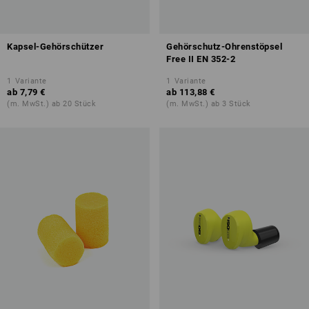
Kapsel-Gehörschützer
Gehörschutz-Ohrenstöpsel
Free II EN 352-2
1
Variante
1
Variante
ab
7,79 €
ab
113,88 €
(m. MwSt.) ab 20 Stück
(m. MwSt.) ab 3 Stück