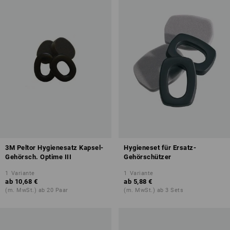
3M Peltor Hygienesatz Kapsel-
Hygieneset für Ersatz-
Gehörsch. Optime III
Gehörschützer
1
Variante
1
Variante
ab
10,68 €
ab
5,88 €
(m. MwSt.) ab 20 Paar
(m. MwSt.) ab 3 Sets