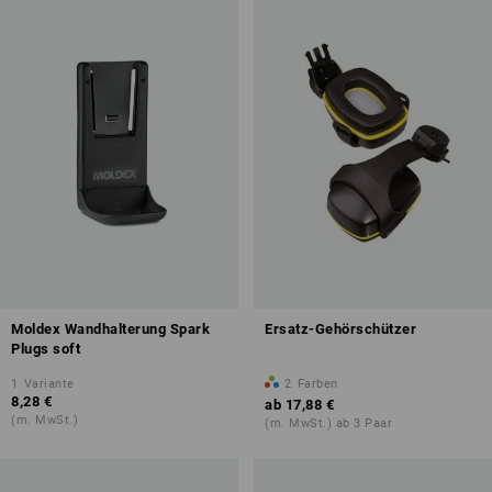
Moldex Wandhalterung Spark
Ersatz-Gehörschützer
Plugs soft
1
Variante
2
Farben
8,28 €
ab
17,88 €
(m. MwSt.)
(m. MwSt.) ab 3 Paar