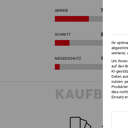
7
ABRIEB
3
SCHNITT
Ihr optim
abgestimm
weiterer,
1
NÄSSESCHUTZ
Um Ihnen 
auf den B
KI-gestüt
Daten aus
nutzen: p
Produktem
KAUFBER
dies nich
Einsatz e
ALTERNATI