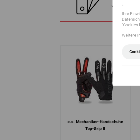
Vergleichen Sie
Ihre Einw
Datenschu
"Cookies 
Weitere I
Cooki
e.s. Mechaniker-Handschuhe
Top-Grip II