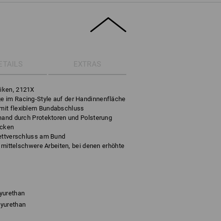
ETAILS
EXTRAS
iken, 2121X
e im Racing-Style auf der Handinnenfläche
mit flexiblem Bundabschluss
lhand durch Protektoren und Polsterung
ücken
lettverschluss am Bund
s mittelschwere Arbeiten, bei denen erhöhte
yurethan
lyurethan