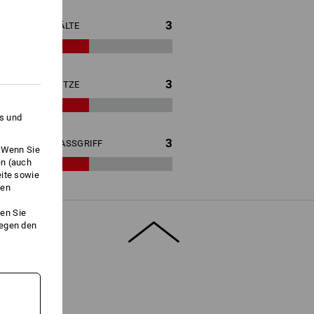
3
KÄLTE
3
HITZE
es und
3
NASSGRIFF
. Wenn Sie
en (auch
eite sowie
ken
en Sie
gegen den