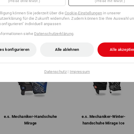
(Preise ohne MwSt.)
(Preise mit MwSt.)
 den aktuellen Artikel mit den besten Alternativen
illigung können Sie jederzeit über die
Cookie-Einstellungen
in unserer
tzerklärung für die Zukunft widerrufen. Zudem können Sie Ihre Auswahl un
konfigurieren" individuell anpassen
nformationen siehe
Datenschutzerklärung
.
es konfigurieren
Alle ablehnen
Alle akzeptie
Datenschutz
|
Impressum
e.s. Mechaniker-Handschuhe
e.s. Mechaniker-Winter­
Mirage
handschuhe Mirage Ice