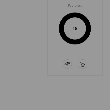
Features:
18