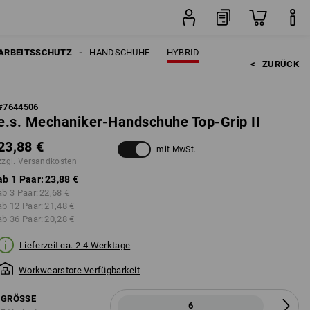
Paar
ARBEITSSCHUTZ
HANDSCHUHE
HYBRID
<   
ZURÜCK
#
7644506
e.s. Mechaniker-Handschuhe Top-Grip II
23,88 €
mit MwSt.
zzgl. Versandkosten
ab 1 Paar:
23,88 €
ab 3 Paar:
22,68 €
ab 12 Paar:
21,48 €
ab 36 Paar:
20,28 €
Lieferzeit ca. 2-4 Werktage
Workwearstore Verfügbarkeit
GRÖSSE
6