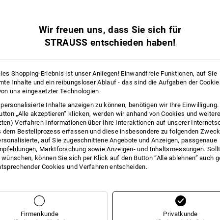
5
0
ATMUNGSAKTIVITÄT
CHEMIE-SCHUTZ
Wir freuen uns, dass Sie sich für
STRAUSS entschieden haben!
5
2
FEINGEFÜHL
FETT/ÖL
ales Shopping-Erlebnis ist unser Anliegen! Einwandfreie Funktionen, auf Sie
te Inhalte und ein reibungsloser Ablauf - das sind die Aufgaben der Cooki
 von uns eingesetzter Technologien.
2
4
STICH
REISSEN
personalisierte Inhalte anzeigen zu können, benötigen wir Ihre Einwilligung
utton „Alle akzeptieren“ klicken, werden wir anhand von Cookies und weiter
zten) Verfahren Informationen über Ihre Interaktionen auf unserer Internets
 dem Bestellprozess erfassen und diese insbesondere zu folgenden Zwec
ersonalisierte, auf Sie zugeschnittene Angebote und Anzeigen, passgenaue
pfehlungen, Marktforschung sowie Anzeigen- und Inhaltsmessungen. Sollt
ATUNG
t wünschen, können Sie sich per Klick auf den Button “Alle ablehnen” auch 
ntsprechender Cookies und Verfahren entscheiden.
Firmenkunde
Privatkunde
VEN FINDEN