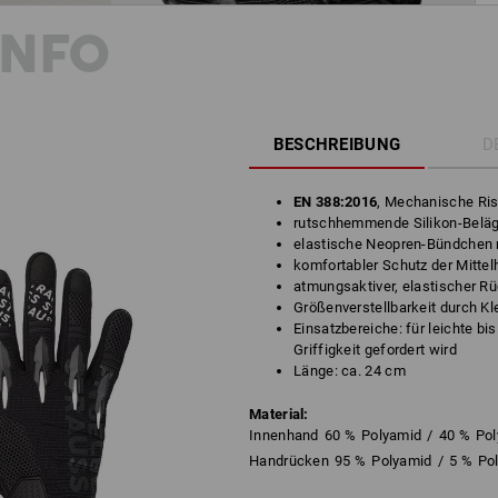
INFO
BESCHREIBUNG
D
EN 388:2016
, Mechanische Ris
rutschhemmende Silikon-Beläg
elastische Neopren-Bündchen 
komfortabler Schutz der Mitte
atmungsaktiver, elastischer R
Größenverstellbarkeit durch K
Einsatzbereiche: für leichte bi
Griffigkeit gefordert wird
Länge: ca. 24 cm
Material:
Innenhand
60
%
Polyamid
/
40
%
Pol
Handrücken
95
%
Polyamid
/
5
%
Po