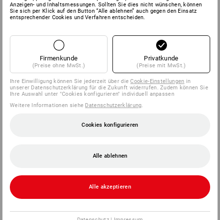
Anzeigen- und Inhaltsmessungen. Sollten Sie dies nicht wünschen, können
Sie sich per Klick auf den Button “Alle ablehnen” auch gegen den Einsatz
entsprechender Cookies und Verfahren entscheiden.
Firmenkunde
Privatkunde
(Preise ohne MwSt.)
(Preise mit MwSt.)
Ihre Einwilligung können Sie jederzeit über die
Cookie-Einstellungen
in
unserer Datenschutzerklärung für die Zukunft widerrufen. Zudem können Sie
Ihre Auswahl unter "Cookies konfigurieren" individuell anpassen
Weitere Informationen siehe
Datenschutzerklärung
.
Cookies konfigurieren
Alle ablehnen
Alle akzeptieren
Datenschutz
|
Impressum