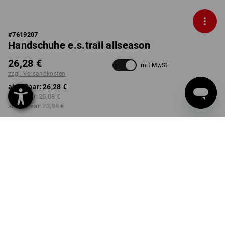
#
7619207
Handschuhe e.s.trail allseason
26,28 €
mit MwSt.
zzgl. Versandkosten
ab 1 Paar:
26,28 €
ab 3 Paar:
25,08 €
ab 10 Paar:
23,88 €
Lieferzeit ca. 2-4 Werktage
Workwearstore Verfügbarkeit
FARBE
GRÖSSE
7
wählen
wählen
schwarz / acidgelb
Mengenrabatt