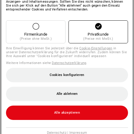
Anzeigen- und Inhaltsmessungen. Sollten Sie dies nicht wünschen, können
Sie sich per Klick auf den Button “Alle ablehnen” auch gegen den Einsatz
entsprechender Cookies und Verfahren entscheiden.
Firmenkunde
Privatkunde
(Preise ohne MwSt.)
(Preise mit MwSt.)
Ihre Einwilligung können Sie jederzeit über die
Cookie-Einstellungen
in
unserer Datenschutzerklärung für die Zukunft widerrufen. Zudem können Sie
Ihre Auswahl unter "Cookies konfigurieren" individuell anpassen
Weitere Informationen siehe
Datenschutzerklärung
.
Cookies konfigurieren
Alle ablehnen
Alle akzeptieren
Datenschutz
|
Impressum