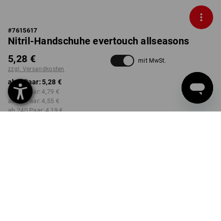
#
7615617
Nitril-Handschuhe evertouch allseasons
5,28 €
mit MwSt.
zzgl. Versandkosten
ab 1 Paar:
5,28 €
ab 12 Paar:
4,79 €
ab 60 Paar:
4,55 €
ab 240 Paar:
4,19 €
nicht verfügbar im
Lieferzeit ca. 2-4 Werktage
Workwearstore
FARBE
GRÖSSE
7
wählen
wählen
schwarz / grau