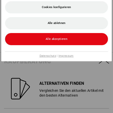
Cookies konfigurieren
5
2
NÄSSESCHUTZ
STICH
Alle ablehnen
4
2
REISSEN
NASSGRIFF
Alle akzeptieren
Datenschutz
|
Impressum
KAUFBERATUNG
ALTERNATIVEN FINDEN
Vergleichen Sie den aktuellen Artikel mit
den besten Alternativen