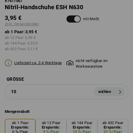
#
7611067
Nitril-Handschuhe ESH N630
3,95 €
mit MwSt.
zzgl. Versandkosten
ab 1 Paar:
3,95 €
ab 12 Paar:
3,59 €
ab 144 Paar:
3,35 €
ab 432 Paar:
3,11 €
nicht verfügbar im
Lieferzeit ca. 2-4 Werktage
Workwearstore
GRÖSSE
10
wählen
Mengenrabatt
ab 1 Paar
ab 12 Paar
ab 144 Paar
ab 432 Paar
Ersparnis:
Ersparnis:
Ersparnis:
Ersparnis:
0
%/
Paar
9
%/
Paar
15
%/
Paar
21
%/
Paar