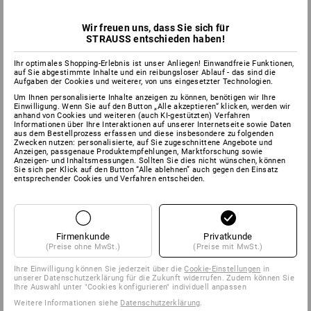
höher die Bewertung, desto besser die Eignung für diesen Bereich.
Wir freuen uns, dass Sie sich für
Wichtig
: Die Bewertung stellt keine rechtlich bindende Aussage über
STRAUSS entschieden haben!
die tatsächliche Einsatzeignung dar. Bitte beachten Sie hierfür die
jeweiligen
EN-Normen mit Prüfkennziffer
der einzelnen Handschuhe
Ihr optimales Shopping-Erlebnis ist unser Anliegen! Einwandfreie Funktionen,
hier im Text der Detailansicht.
auf Sie abgestimmte Inhalte und ein reibungsloser Ablauf - das sind die
Aufgaben der Cookies und weiterer, von uns eingesetzter Technologien.
Um Ihnen personalisierte Inhalte anzeigen zu können, benötigen wir Ihre
Einwilligung. Wenn Sie auf den Button „Alle akzeptieren“ klicken, werden wir
anhand von Cookies und weiteren (auch KI-gestützten) Verfahren
9
0
ABRIEB
ATMUNGSAKTIVITÄT
Informationen über Ihre Interaktionen auf unserer Internetseite sowie Daten
aus dem Bestellprozess erfassen und diese insbesondere zu folgenden
Zwecken nutzen: personalisierte, auf Sie zugeschnittene Angebote und
Anzeigen, passgenaue Produktempfehlungen, Marktforschung sowie
Anzeigen- und Inhaltsmessungen. Sollten Sie dies nicht wünschen, können
Sie sich per Klick auf den Button “Alle ablehnen” auch gegen den Einsatz
2
2
CHEMIE-SCHUTZ
KÄLTE
entsprechender Cookies und Verfahren entscheiden.
2
2
SCHNITT
FEINGEFÜHL
Firmenkunde
Privatkunde
(Preise ohne MwSt.)
(Preise mit MwSt.)
Ihre Einwilligung können Sie jederzeit über die
Cookie-Einstellungen
in
unserer Datenschutzerklärung für die Zukunft widerrufen. Zudem können Sie
Ihre Auswahl unter "Cookies konfigurieren" individuell anpassen
6
1
FETT/ÖL
HITZE
Weitere Informationen siehe
Datenschutzerklärung
.