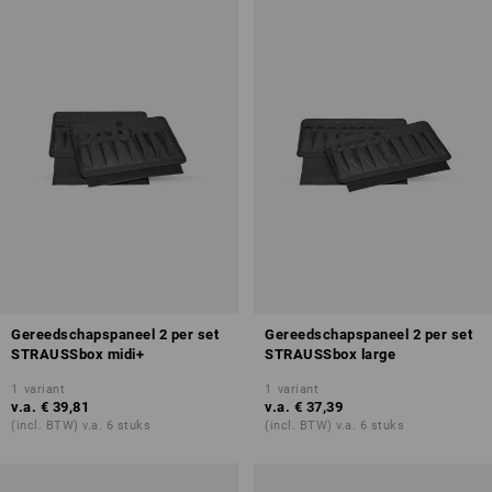
Gereedschapspaneel 2 per set
Gereedschapspaneel 2 per set
STRAUSSbox midi+
STRAUSSbox large
1
variant
1
variant
v.a.
€ 39,81
v.a.
€ 37,39
(incl. BTW) v.a. 6 stuks
(incl. BTW) v.a. 6 stuks