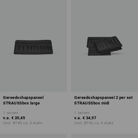
Gereedschapspaneel
Gereedschapspaneel 2 per set
STRAUSSbox large
STRAUSSbox midi
1
variant
1
variant
v.a.
€ 20,45
v.a.
€ 34,97
(incl. BTW) v.a. 6 stuks
(incl. BTW) v.a. 6 stuks