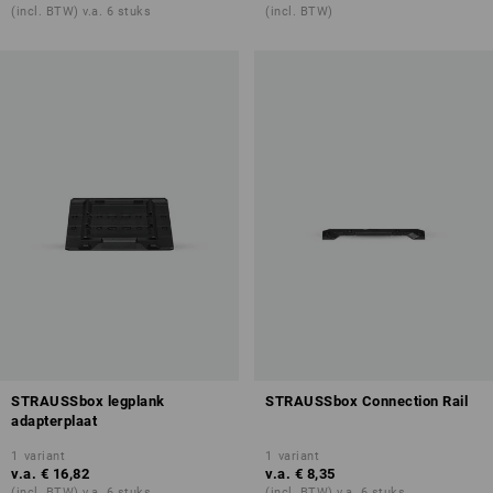
(incl. BTW) v.a. 6 stuks
(incl. BTW)
STRAUSSbox legplank
STRAUSSbox Connection Rail
adapterplaat
1
variant
1
variant
v.a.
€ 16,82
v.a.
€ 8,35
(incl. BTW) v.a. 6 stuks
(incl. BTW) v.a. 6 stuks