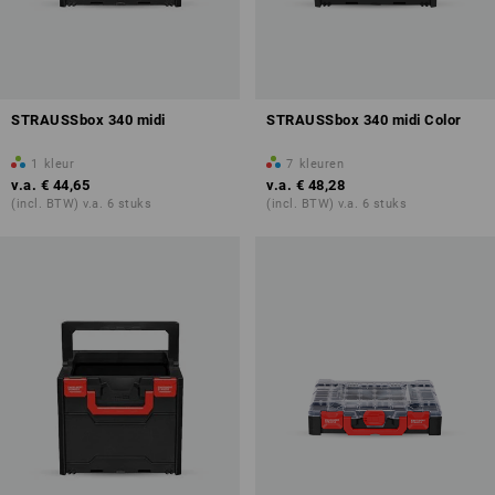
STRAUSSbox 340 midi
STRAUSSbox 340 midi Color
1
kleur
7
kleuren
v.a.
€ 44,65
v.a.
€ 48,28
(incl. BTW) v.a. 6 stuks
(incl. BTW) v.a. 6 stuks