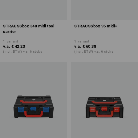
STRAUSSbox 340 midi tool
STRAUSSbox 95 midi+
carrier
1
variant
1
variant
v.a.
€ 42,23
v.a.
€ 60,38
(incl. BTW) v.a. 6 stuks
(incl. BTW) v.a. 6 stuks