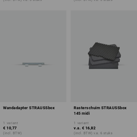
Wandadapter STRAUSSbox
Rasterschuim STRAUSSbox
145 midi
1
variant
1
variant
€ 10,77
v.a.
€ 16,82
(incl. BTW)
(incl. BTW) v.a. 6 stuks