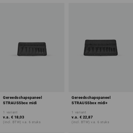
Gereedschapspaneel
Gereedschapspaneel
STRAUSSbox midi
STRAUSSbox midi+
1
variant
1
variant
v.a.
€ 18,03
v.a.
€ 22,87
(incl. BTW) v.a. 6 stuks
(incl. BTW) v.a. 6 stuks