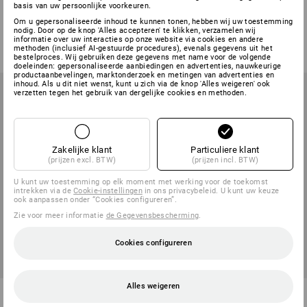
STRAUSSbox 280 large Color
STRAUSSbox 280 large
basis van uw persoonlijke voorkeuren.
Om u gepersonaliseerde inhoud te kunnen tonen, hebben wij uw toestemming
7
kleuren
1
kleur
nodig. Door op de knop 'Alles accepteren' te klikken, verzamelen wij
informatie over uw interacties op onze website via cookies en andere
v.a.
€ 47,07
v.a.
€ 42,23
methoden (inclusief AI-gestuurde procedures), evenals gegevens uit het
(incl. BTW) v.a. 6 stuks
(incl. BTW) v.a. 6 stuks
bestelproces. Wij gebruiken deze gegevens met name voor de volgende
doeleinden: gepersonaliseerde aanbiedingen en advertenties, nauwkeurige
productaanbevelingen, marktonderzoek en metingen van advertenties en
inhoud. Als u dit niet wenst, kunt u zich via de knop 'Alles weigeren' ook
verzetten tegen het gebruik van dergelijke cookies en methoden.
Zakelijke klant
Particuliere klant
(prijzen excl. BTW)
(prijzen incl. BTW)
U kunt uw toestemming op elk moment met werking voor de toekomst
intrekken via de
Cookie-instellingen
in ons privacybeleid. U kunt uw keuze
ook aanpassen onder “Cookies configureren”.
Zie voor meer informatie
de Gegevensbescherming
.
Cookies configureren
Alles weigeren
STRAUSSbox 185 x-large
STRAUSSbox 300 x-large