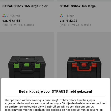
STRAUSSbox 165 large Color
STRAUSSbox 165 large
7
kleuren
1
kleur
v.a.
€ 44,65
v.a.
€ 42,23
(incl. BTW) v.a. 6 stuks
(incl. BTW) v.a. 6 stuks
Bedankt dat je voor STRAUSS hebt gekozen!
Uw optimale winkelervaring is onze zorg! Probleemloze functies, op u
afgestemde inhoud en een soepel verloop - Dit zijn de doeleinden van cookies
en andere technologieën die wij gebruiken.Wij vragen daarom om uw
toestemming voor het opslaan van cookies en het gebruik van gegevens op