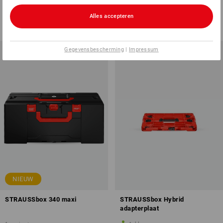
1
variant
1
variant
v.a.
€ 54,33
v.a.
€ 72,48
Alles accepteren
(incl. BTW) v.a. 6 stuks
(incl. BTW) v.a. 6 stuks
Gegevensbescherming
|
Impressum
NIEUW
STRAUSSbox 340 maxi
STRAUSSbox Hybrid
adapterplaat