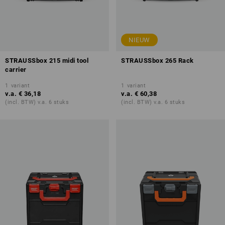
NIEUW
STRAUSSbox 215 midi tool
STRAUSSbox 265 Rack
carrier
1
variant
1
variant
v.a.
€ 36,18
v.a.
€ 60,38
(incl. BTW) v.a. 6 stuks
(incl. BTW) v.a. 6 stuks