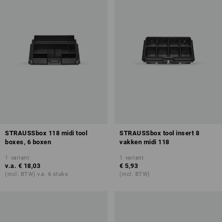
STRAUSSbox 118 midi tool
STRAUSSbox tool insert 8
boxes, 6 boxen
vakken midi 118
1
variant
1
variant
v.a.
€ 18,03
€ 5,93
(incl. BTW) v.a. 6 stuks
(incl. BTW)