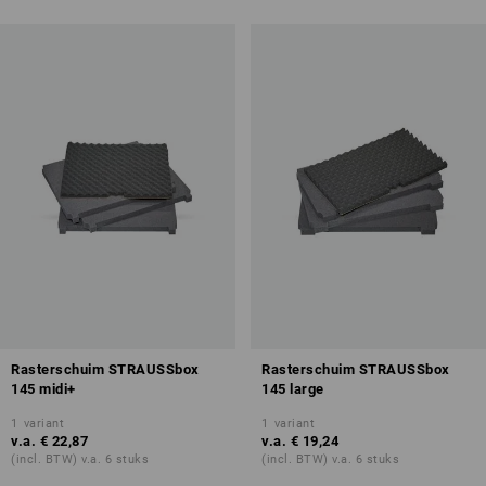
Rasterschuim STRAUSSbox
Rasterschuim STRAUSSbox
145 midi+
145 large
1
variant
1
variant
v.a.
€ 22,87
v.a.
€ 19,24
(incl. BTW) v.a. 6 stuks
(incl. BTW) v.a. 6 stuks