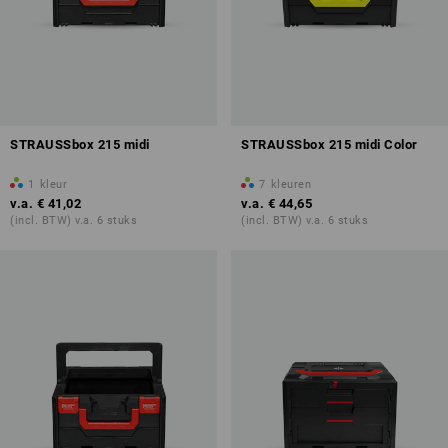
STRAUSSbox 215 midi
STRAUSSbox 215 midi Color
1
kleur
7
kleuren
v.a.
€ 41,02
v.a.
€ 44,65
(incl. BTW) v.a. 6 stuks
(incl. BTW) v.a. 6 stuks