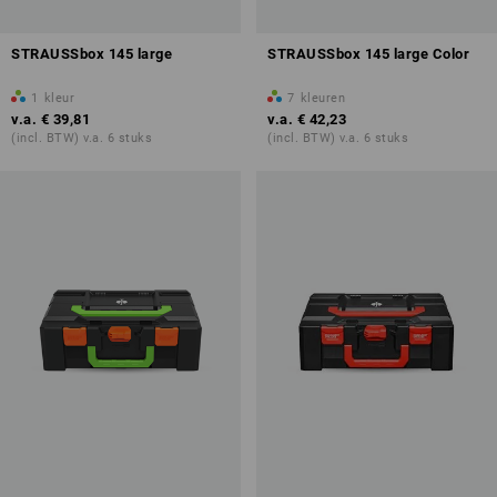
STRAUSSbox 145 large
STRAUSSbox 145 large Color
1
kleur
7
kleuren
v.a.
€ 39,81
v.a.
€ 42,23
(incl. BTW) v.a. 6 stuks
(incl. BTW) v.a. 6 stuks