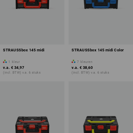
STRAUSSbox 145 midi
STRAUSSbox 145 midi Color
1
kleur
7
kleuren
v.a.
€ 34,97
v.a.
€ 38,60
(incl. BTW) v.a. 6 stuks
(incl. BTW) v.a. 6 stuks