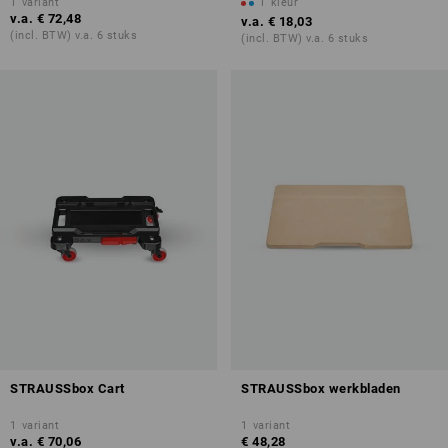
1
variant
1
kleur
v.a.
€ 72,48
v.a.
€ 18,03
(incl. BTW) v.a. 6 stuks
(incl. BTW) v.a. 6 stuks
STRAUSSbox Cart
STRAUSSbox werkbladen
1
variant
1
variant
v.a.
€ 70,06
€ 48,28