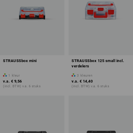
STRAUSSbox mini
STRAUSSbox 125 small incl.
verdelers
1
kleur
3
kleuren
v.a.
€ 9,56
v.a.
€ 14,40
(incl. BTW) v.a. 6 stuks
(incl. BTW) v.a. 6 stuks