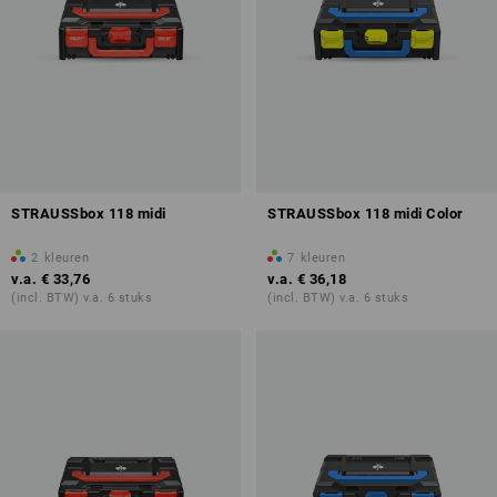
STRAUSSbox 118 midi
STRAUSSbox 118 midi Color
2
kleuren
7
kleuren
v.a.
€ 33,76
v.a.
€ 36,18
(incl. BTW) v.a. 6 stuks
(incl. BTW) v.a. 6 stuks