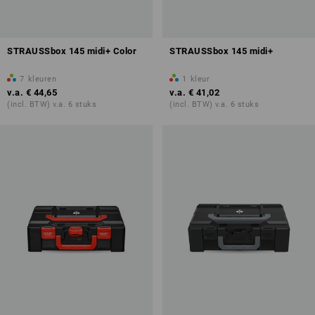
STRAUSSbox 145 midi+ Color
STRAUSSbox 145 midi+
7
kleuren
1
kleur
v.a.
€ 44,65
v.a.
€ 41,02
(incl. BTW) v.a. 6 stuks
(incl. BTW) v.a. 6 stuks