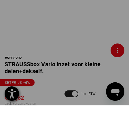
#
5506202
STRAUSSbox Vario inzet voor kleine
delen+dekself.
SETPRIJS
-6
%
€ 17,91
incl. BTW
€ 16,82
excl. verzendkosten
Levertijd ca. 3-5 werkdagen