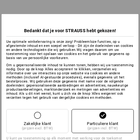
Bedankt dat je voor STRAUSS hebt gekozen!
Uw optimale winkelervaring is onze zorg! Probleemloze functies, op u
afgestemde inhoud en een soepel verloop - Dit zijn de doeleinden van cookies
en andere technologieën die wij gebruiken.Wij vragen daarom om uw
toestemming voor het opslaan van cookies en het gebruik van gegevens op
basis van uw persoonlijke voorkeuren.
Om u gepersonaliseerde inhoud te kunnen tonen, hebben wij uw toestemming
nodig. Door op de knop 'Alles accepteren' te klikken, verzamelen wij
informatie over uw interacties op onze website via cookies en andere
methoden (inclusief AI-gestuurde procedures), evenals gegevens uit het
bestelproces. Wij gebruiken deze gegevens met name voor de volgende
doeleinden: gepersonaliseerde aanbiedingen en advertenties, nauwkeurige
productaanbevelingen, marktonderzoek en metingen van advertenties en
inhoud. Als u dit niet wenst, kunt u zich via de knop 'Alles weigeren' ook
verzetten tegen het gebruik van dergelijke cookies en methoden.
Zakelijke klant
Particuliere klant
(prijzen excl. BTW)
(prijzen incl. BTW)
U kunt uw toestemming op elk moment met werking voor de toekomst