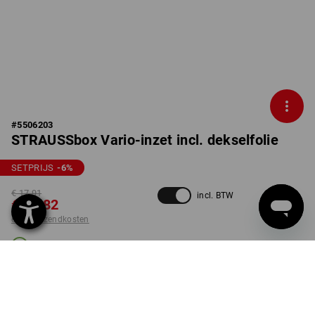
#
5506203
STRAUSSbox Vario-inzet incl. dekselfolie
SETPRIJS
-6
%
€ 17,91
incl. BTW
€ 16,82
excl. verzendkosten
Levertijd ca. 3-5 werkdagen
set