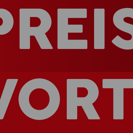
PREI
VORT