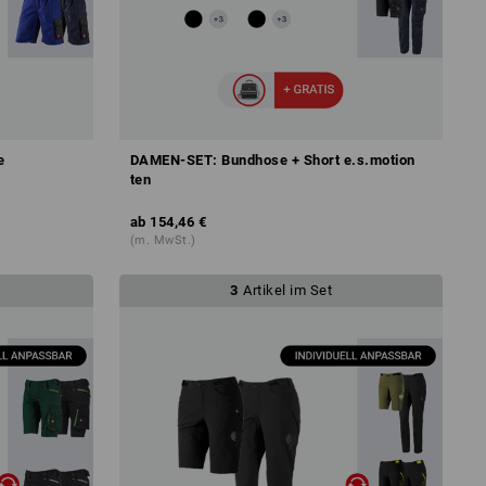
e
DAMEN-SET: Bundhose + Short e.s.motion
ten
ab
154,46 €
(m. MwSt.)
3
Artikel im Set