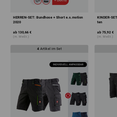
HERREN-SET: Bundhose + Short e.s.motion
KINDER-SET:
2020
ten
ab
130,66 €
ab
75,92 €
(m. MwSt.)
(m. MwSt.)
4
Artikel im Set