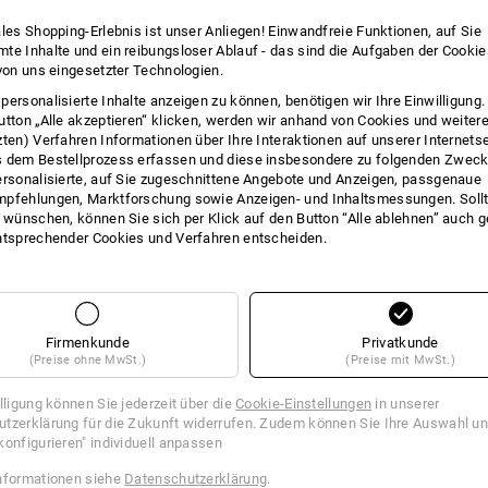
4
Artikel im Set
3
Artikel im Set
ales Shopping-Erlebnis ist unser Anliegen! Einwandfreie Funktionen, auf Sie
te Inhalte und ein reibungsloser Ablauf - das sind die Aufgaben der Cooki
 von uns eingesetzter Technologien.
personalisierte Inhalte anzeigen zu können, benötigen wir Ihre Einwilligung
utton „Alle akzeptieren“ klicken, werden wir anhand von Cookies und weiter
zten) Verfahren Informationen über Ihre Interaktionen auf unserer Internets
 dem Bestellprozess erfassen und diese insbesondere zu folgenden Zwec
ersonalisierte, auf Sie zugeschnittene Angebote und Anzeigen, passgenaue
pfehlungen, Marktforschung sowie Anzeigen- und Inhaltsmessungen. Sollt
t wünschen, können Sie sich per Klick auf den Button “Alle ablehnen” auch 
ntsprechender Cookies und Verfahren entscheiden.
Firmenkunde
Privatkunde
(Preise ohne MwSt.)
(Preise mit MwSt.)
illigung können Sie jederzeit über die
Cookie-Einstellungen
in unserer
tzerklärung für die Zukunft widerrufen. Zudem können Sie Ihre Auswahl un
konfigurieren" individuell anpassen
 3x e.s. T-Shirt cotton
DAMEN-SET: Softshelljacke + W
nformationen siehe
Datenschutzerklärung
.