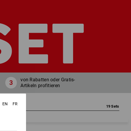
SET
von Rabatten oder Gratis-
Artikeln profitieren
EN
FR
19
Sets
rben, Ihre Größen, Ihre Sets!