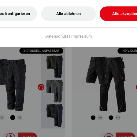
e.s.motion 2020
ab
118,76 €
es konfigurieren
Alle ablehnen
Alle akzeptie
(m. MwSt.)
3
Artikel im Set
3
Artikel im Set
Datenschutz
|
Impressum