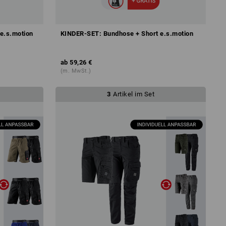
e.s.motion
KINDER-SET: Bundhose + Short e.s.motion
ab
59,26 €
(m. MwSt.)
3
Artikel im Set