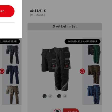
ab
33,91 €
ren
(m. MwSt.)
3
Artikel im Set