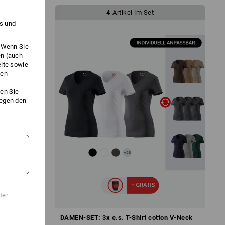
4
Artikel im Set
es und
. Wenn Sie
en (auch
eite sowie
ken
en Sie
gegen den
ter
este
DAMEN-SET: 3x e.s. T-Shirt cotton V-Neck