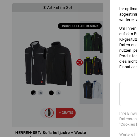
3
Artikel im Set
Ihr optim
abgestimm
weiterer,
Um Ihnen 
auf den B
KI-gestüt
Daten aus
nutzen: p
Produktem
dies nich
Einsatz e
Ihre Einw
Datenschu
"Cookies 
HERREN-SET: Softshelljacke + Weste
HERREN-SET:
Weitere I