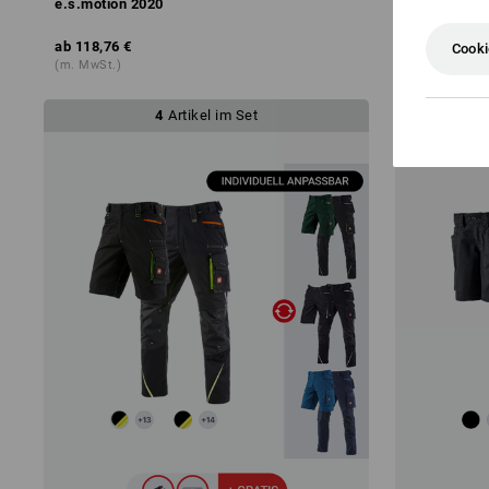
e.s.motion 2020
ab
118,76 €
ab
30,58 €
Cooki
(m. MwSt.)
(m. MwSt.)
4
Artikel im Set