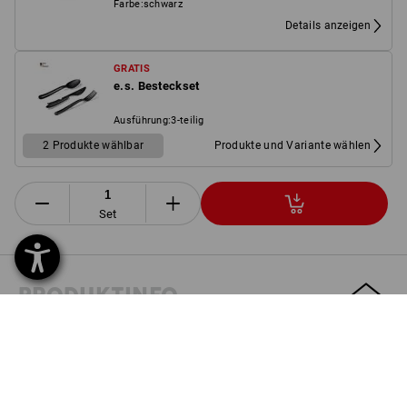
Farbe
:
schwarz
Details anzeigen
GRATIS
e.s. Besteckset
Ausführung
:
3-teilig
2 Produkte wählbar
Produkte und Variante wählen
Set
PRODUKTINFO
BESCHREIBUNG
SET BESTEHEND AUS: