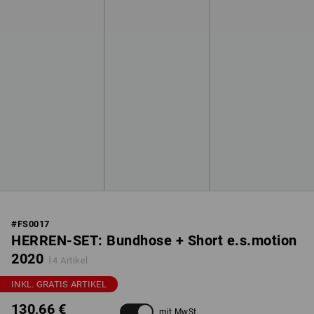
#
FS0017
HERREN-SET: Bundhose + Short e.s.motion
2020
4 Artikel
INKL. GRATIS ARTIKEL
130,66 €
mit MwSt.