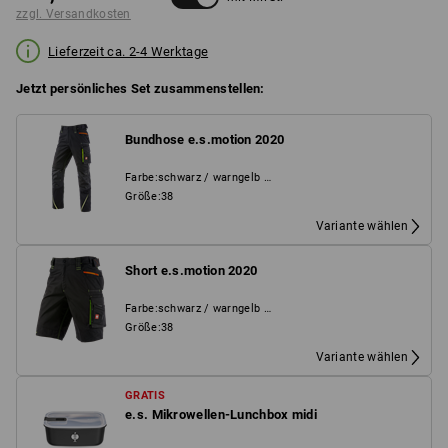
zzgl. Versandkosten
Lieferzeit ca. 2-4 Werktage
Jetzt persönliches Set zusammenstellen:
Bundhose e.s.motion 2020
Farbe
:
schwarz / warngelb / warnorange
Größe
:
38
Variante wählen
Short e.s.motion 2020
Farbe
:
schwarz / warngelb / warnorange
Größe
:
38
Variante wählen
GRATIS
e.s. Mikrowellen-Lunchbox midi