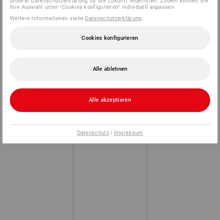
unserer Datenschutzerklärung für die Zukunft widerrufen. Zudem können Sie
Ihre Auswahl unter "Cookies konfigurieren" individuell anpassen
Weitere Informationen siehe
Datenschutzerklärung
.
Cookies konfigurieren
Alle ablehnen
Alle akzeptieren
Datenschutz
|
Impressum