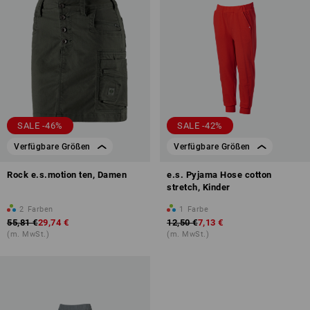
SALE -46%
SALE -42%
Verfügbare Größen
Verfügbare Größen
Rock e.s.motion ten, Damen
e.s. Pyjama Hose cotton
stretch, Kinder
2
Farben
1
Farbe
55,81 €
29,74 €
12,50 €
7,13 €
(m. MwSt.)
(m. MwSt.)