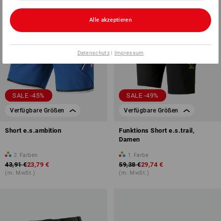
Alle akzeptieren
Datenschutz
|
Impressum
SALE -45%
SALE -49%
Verfügbare Größen
Verfügbare Größen
Short e.s.ambition
Funktions Short e.s.trail,
Damen
2
Farben
1
Farbe
43,91 €
23,79 €
59,38 €
29,74 €
(m. MwSt.)
(m. MwSt.)