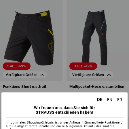
SALE -49%
SALE -49%
Verfügbare Größen
Verfügbare Größen
Funktions Short e.s.trail
Multipocket-Hose e.s.ambition
4
Farben
4
Farben
DE
EN
FR
59,38 €
29,74 €
59,38 €
29,74 €
Wir freuen uns, dass Sie sich für
(m. MwSt.)
(m. MwSt.)
STRAUSS entschieden haben!
Ihr optimales Shopping-Erlebnis ist unser Anliegen! Einwandfreie Funktionen,
auf Sie abgestimmte Inhalte und ein reibungsloser Ablauf - das sind die