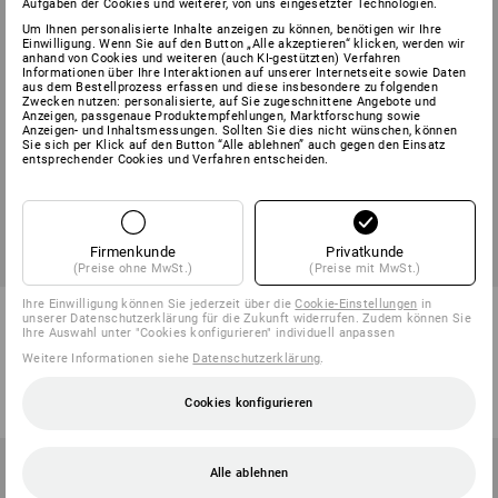
Aufgaben der Cookies und weiterer, von uns eingesetzter Technologien.
Um Ihnen personalisierte Inhalte anzeigen zu können, benötigen wir Ihre
Einwilligung. Wenn Sie auf den Button „Alle akzeptieren“ klicken, werden wir
anhand von Cookies und weiteren (auch KI-gestützten) Verfahren
Informationen über Ihre Interaktionen auf unserer Internetseite sowie Daten
aus dem Bestellprozess erfassen und diese insbesondere zu folgenden
Zwecken nutzen: personalisierte, auf Sie zugeschnittene Angebote und
Anzeigen, passgenaue Produktempfehlungen, Marktforschung sowie
Anzeigen- und Inhaltsmessungen. Sollten Sie dies nicht wünschen, können
Sie sich per Klick auf den Button “Alle ablehnen” auch gegen den Einsatz
entsprechender Cookies und Verfahren entscheiden.
SALE -49%
SALE -49%
Firmenkunde
Privatkunde
Verfügbare Größen
Verfügbare Größen
(Preise ohne MwSt.)
(Preise mit MwSt.)
Ihre Einwilligung können Sie jederzeit über die
Cookie-Einstellungen
in
Bundhose e.s.ambition
Multipocket-Hose e.s.ambition,
unserer Datenschutzerklärung für die Zukunft widerrufen. Zudem können Sie
Damen
Ihre Auswahl unter "Cookies konfigurieren" individuell anpassen
Weitere Informationen siehe
Datenschutzerklärung
.
4
Farben
2
Farben
83,18 €
41,64 €
59,38 €
29,74 €
Cookies konfigurieren
(m. MwSt.)
(m. MwSt.)
Alle ablehnen