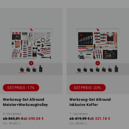
SETPREIS -17%
SETPREIS -23%
Werkzeug-Set Allround
Werkzeug-Set Allround
Meister+Werkzeugtrolley
inklusive Koffer
4
Varianten
7
Varianten
ab
840,81 €
ab
690,08 €
ab
419,59 €
ab
321,18 €
(m. MwSt.)
(m. MwSt.)