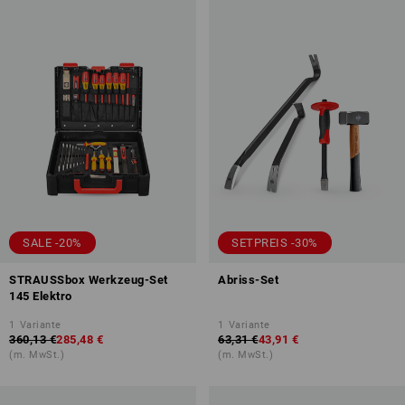
SALE -20%
SETPREIS -30%
STRAUSSbox Werkzeug-Set
Abriss-Set
145 Elektro
1
Variante
1
Variante
360,13 €
285,48 €
63,31 €
43,91 €
(m. MwSt.)
(m. MwSt.)