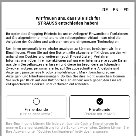
DE
EN
FR
Wir freuen uns, dass Sie sich für
STRAUSS entschieden haben!
Ihr optimales Shopping-Erlebnis ist unser Anliegen! Einwandfreie Funktionen,
auf Sie abgestimmte Inhalte und ein reibungsloser Ablauf - das sind die
Aufgaben der Cookies und weiterer, von uns eingesetzter Technologien.
Um Ihnen personalisierte Inhalte anzeigen zu können, benötigen wir Ihre
Einwilligung. Wenn Sie auf den Button „Alle akzeptieren“ klicken, werden wir
anhand von Cookies und weiteren (auch KI-gestützten) Verfahren
Informationen über Ihre Interaktionen auf unserer Internetseite sowie Daten
aus dem Bestellprozess erfassen und diese insbesondere zu folgenden
Zwecken nutzen: personalisierte, auf Sie zugeschnittene Angebote und
Anzeigen, passgenaue Produktempfehlungen, Marktforschung sowie
Anzeigen- und Inhaltsmessungen. Sollten Sie dies nicht wünschen, können
Sie sich per Klick auf den Button “Alle ablehnen” auch gegen den Einsatz
entsprechender Cookies und Verfahren entscheiden.
SETPREIS -22%
SETPREIS -19%
2x e.s. Bau/Tieflochmarker
Werkzeug-Set Sanitär inklusive
profi + Ersatzminen
Werkzeugkoffer
Firmenkunde
Privatkunde
(Preise ohne MwSt.)
(Preise mit MwSt.)
1
Variante
7
Varianten
22,97 €
17,73 €
ab
781,85 €
ab
630,58 €
Ihre Einwilligung können Sie jederzeit über die
Cookie-Einstellungen
in
(m. MwSt.)
(m. MwSt.)
unserer Datenschutzerklärung für die Zukunft widerrufen. Zudem können Sie
Ihre Auswahl unter "Cookies konfigurieren" individuell anpassen