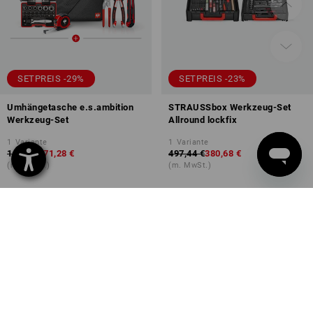
SETPREIS -29%
SETPREIS -23%
Umhängetasche e.s.ambition
STRAUSSbox Werkzeug-Set
Werkzeug-Set
Allround lockfix
1
Variante
1
Variante
101,25 €
71,28 €
497,44 €
380,68 €
(m. MwSt.)
(m. MwSt.)