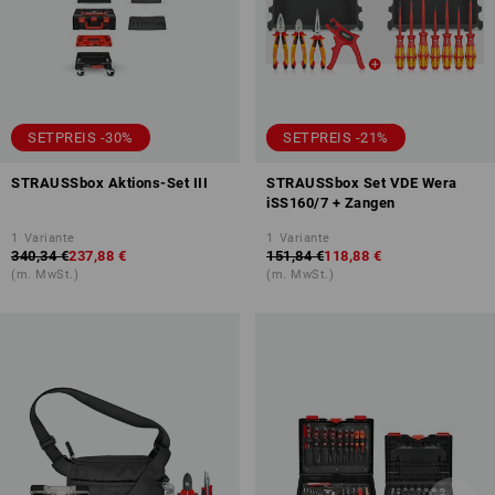
SETPREIS -30%
SETPREIS -21%
STRAUSSbox Aktions-Set III
STRAUSSbox Set VDE Wera
iSS160/7 + Zangen
1
Variante
1
Variante
340,34 €
237,88 €
151,84 €
118,88 €
(m. MwSt.)
(m. MwSt.)