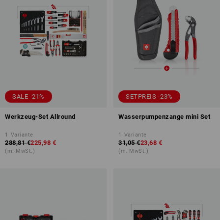
SALE -21%
SETPREIS -23%
Werkzeug-Set Allround
Wasserpumpenzange mini Set
1
Variante
1
Variante
288,81 €
225,98 €
31,05 €
23,68 €
(m. MwSt.)
(m. MwSt.)