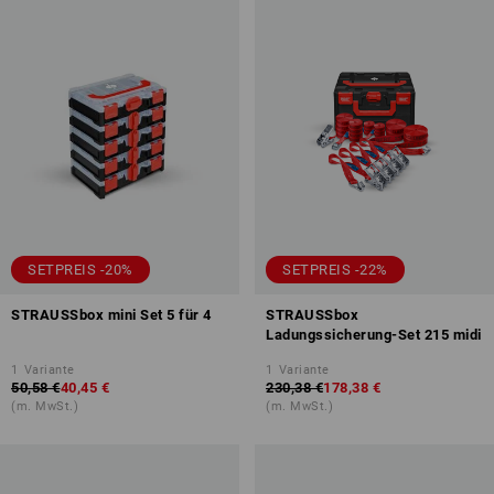
SETPREIS -20%
SETPREIS -22%
STRAUSSbox mini Set 5 für 4
STRAUSSbox
Ladungssicherung-Set 215 midi
1
Variante
1
Variante
50,58 €
40,45 €
230,38 €
178,38 €
(m. MwSt.)
(m. MwSt.)