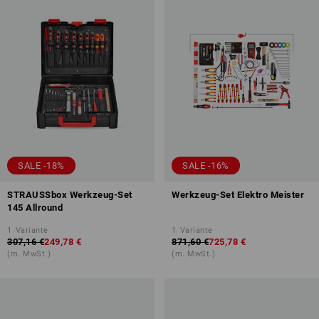
SALE -18%
SALE -16%
STRAUSSbox Werkzeug-Set
Werkzeug-Set Elektro Meister
145 Allround
1
Variante
1
Variante
307,16 €
249,78 €
871,60 €
725,78 €
(m. MwSt.)
(m. MwSt.)