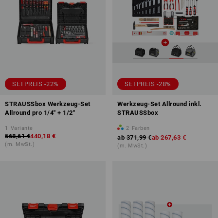
SETPREIS -22%
SETPREIS -28%
STRAUSSbox Werkzeug-Set
Werkzeug-Set Allround inkl.
Allround pro 1/4" + 1/2"
STRAUSSbox
1
Variante
2
Farben
568,61 €
440,18 €
ab
371,99 €
ab
267,63 €
(m. MwSt.)
(m. MwSt.)