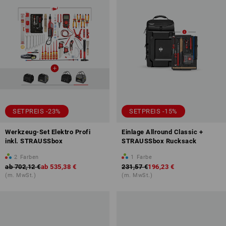
SETPREIS -23%
SETPREIS -15%
Werkzeug-Set Elektro Profi
Einlage Allround Classic +
inkl. STRAUSSbox
STRAUSSbox Rucksack
2
Farben
1
Farbe
ab
702,12 €
ab
535,38 €
231,57 €
196,23 €
(m. MwSt.)
(m. MwSt.)