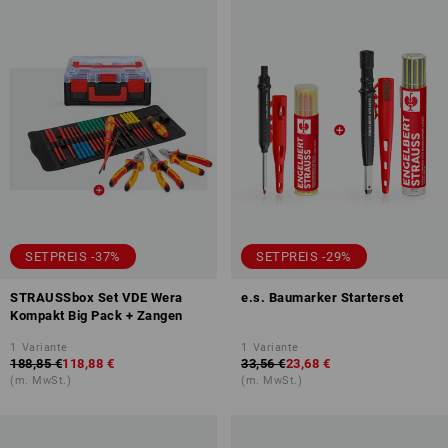
SETPREIS -37%
SETPREIS -29%
STRAUSSbox Set VDE Wera
e.s. Baumarker Starterset
Kompakt Big Pack + Zangen
1
Variante
1
Variante
188,85 €
118,88 €
33,56 €
23,68 €
(m. MwSt.)
(m. MwSt.)