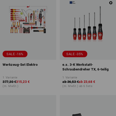
SALE -16%
SALE -35%
Werkzeug-Set Elektro
e.s. 3-K Werkstatt-
Schraubendreher TX, 6-teilig
1
Variante
1
Variante
377,30 €
315,23 €
ab
36,53 €
ab
23,68 €
(m. MwSt.)
(m. MwSt.) ab 6 Sets