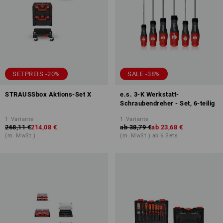
SETPREIS -20%
SALE -38%
STRAUSSbox Aktions-Set X
e.s. 3-K Werkstatt-
Schraubendreher - Set, 6-teilig
1
Variante
1
Variante
268,11 €
214,08 €
ab
38,79 €
ab
23,68 €
(m. MwSt.)
(m. MwSt.) ab 6 Sets