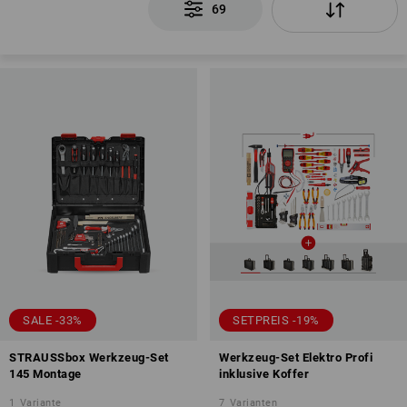
69
SALE -33%
SETPREIS -19%
STRAUSSbox Werkzeug-Set
Werkzeug-Set Elektro Profi
145 Montage
inklusive Koffer
1
Variante
7
Varianten