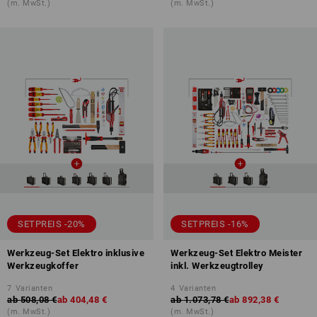
(m. MwSt.)
(m. MwSt.)
SETPREIS -20%
SETPREIS -16%
Werkzeug-Set Elektro inklusive
Werkzeug-Set Elektro Meister
Werkzeugkoffer
inkl. Werkzeugtrolley
7
Varianten
4
Varianten
ab
508,08 €
ab
404,48 €
ab
1.073,78 €
ab
892,38 €
(m. MwSt.)
(m. MwSt.)