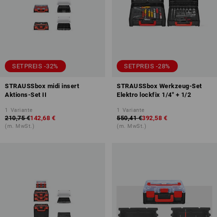
SETPREIS -32%
SETPREIS -28%
STRAUSSbox midi insert
STRAUSSbox Werkzeug-Set
Aktions-Set II
Elektro lockfix 1/4" + 1/2
1
Variante
1
Variante
210,75 €
142,68 €
550,41 €
392,58 €
(m. MwSt.)
(m. MwSt.)