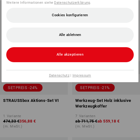
Weitere Informationen siehe
Datenschutzerklärung
.
Cookies konfigurieren
Alle ablehnen
Alle akzeptieren
Datenschutz
|
Impressum
SETPREIS -24%
SETPREIS -21%
STRAUSSbox Aktions-Set VI
Werkzeug-Set Holz inklusive
Werkzeugkoffer
1
Variante
7
Varianten
474,33 €
356,88 €
ab
711,75 €
ab
559,18 €
(m. MwSt.)
(m. MwSt.)