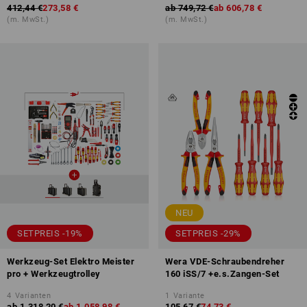
412,44 €
273,58 €
ab
749,72 €
ab
606,78 €
(m. MwSt.)
(m. MwSt.)
NEU
SETPREIS -19%
SETPREIS -29%
Werkzeug-Set Elektro Meister
Wera VDE-Schraubendreher
pro + Werkzeugtrolley
160 iSS/7 +e.s.Zangen-Set
4
Varianten
1
Variante
ab
1.318,20 €
ab
1.058,98 €
105,67 €
74,73 €