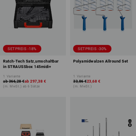
SETPREIS -18%
SETPREIS -30%
Ratch-Tech Satz,umschaltbar
Polyamidwalzen Allround Set
in STRAUSSbox 145midi+
1
Variante
1
Variante
ab
366,28 €
ab
297,38 €
33,86 €
23,68 €
(m. MwSt.) ab 6 Sätze
(m. MwSt.)