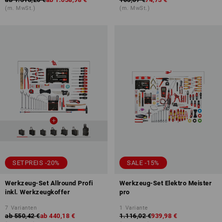
(m. MwSt.)
(m. MwSt.)
SETPREIS -20%
SALE -15%
Werkzeug-Set Allround Profi
Werkzeug-Set Elektro Meister
inkl. Werkzeugkoffer
pro
7
Varianten
1
Variante
ab
550,42 €
ab
440,18 €
1.116,02 €
939,98 €