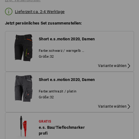
zzgl. Versandkosten
Lieferzeit ca. 2-4 Werktage
Jetzt persönliches Set zusammenstellen:
Short e.s.motion 2020, Damen
Farbe
:
schwarz / warngelb / warnorange
Größe
:
32
Variante wählen
Short e.s.motion 2020, Damen
Farbe
:
anthrazit / platin
Größe
:
32
Variante wählen
GRATIS
e.s. Bau/Tieflochmarker
profi