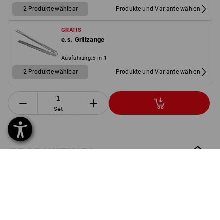
2 Produkte wählbar
Produkte und Variante wählen
GRATIS
e.s. Grillzange
Ausführung
:
5 in 1
2 Produkte wählbar
Produkte und Variante wählen
Set
PRODUKTINFO
BESCHREIBUNG
SET BESTEHEND AUS: