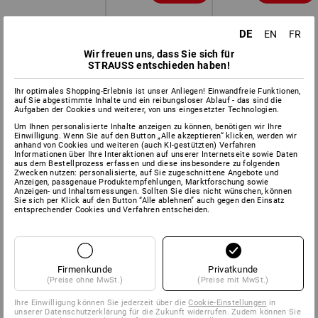
DE
EN
FR
Wir freuen uns, dass Sie sich für
STRAUSS entschieden haben!
Ihr optimales Shopping-Erlebnis ist unser Anliegen! Einwandfreie Funktionen,
auf Sie abgestimmte Inhalte und ein reibungsloser Ablauf - das sind die
Aufgaben der Cookies und weiterer, von uns eingesetzter Technologien.
Um Ihnen personalisierte Inhalte anzeigen zu können, benötigen wir Ihre
Einwilligung. Wenn Sie auf den Button „Alle akzeptieren“ klicken, werden wir
anhand von Cookies und weiteren (auch KI-gestützten) Verfahren
Informationen über Ihre Interaktionen auf unserer Internetseite sowie Daten
aus dem Bestellprozess erfassen und diese insbesondere zu folgenden
Zwecken nutzen: personalisierte, auf Sie zugeschnittene Angebote und
Anzeigen, passgenaue Produktempfehlungen, Marktforschung sowie
Anzeigen- und Inhaltsmessungen. Sollten Sie dies nicht wünschen, können
Sie sich per Klick auf den Button “Alle ablehnen” auch gegen den Einsatz
entsprechender Cookies und Verfahren entscheiden.
Firmenkunde
Privatkunde
(Preise ohne MwSt.)
(Preise mit MwSt.)
Ihre Einwilligung können Sie jederzeit über die
Cookie-Einstellungen
in
unserer Datenschutzerklärung für die Zukunft widerrufen. Zudem können Sie