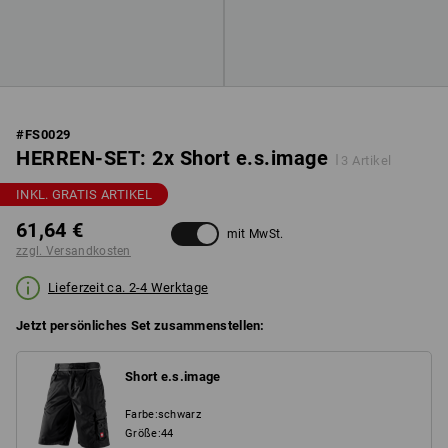
#
FS0029
HERREN-SET: 2x Short e.s.image
3 Artikel
INKL. GRATIS ARTIKEL
61,64 €
mit MwSt.
zzgl. Versandkosten
Lieferzeit ca. 2-4 Werktage
Jetzt persönliches Set zusammenstellen:
Short e.s.image
Farbe
:
schwarz
Größe
:
44