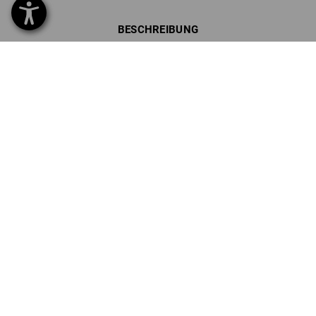
BESCHREIBUNG
SET BESTEHEND AUS:
1
x
Short e.s.image
Details
Farbe: schwarz, Größe: 44
1
x
Short e.s.image
Details
Farbe: grau/schwarz, Größe: 42
GRATIS
Details
1
x
e.s. Bau/Tieflochmarker profi
!!! Saisonartikel !!! Lieferung nur solange Vorrat reicht !!!