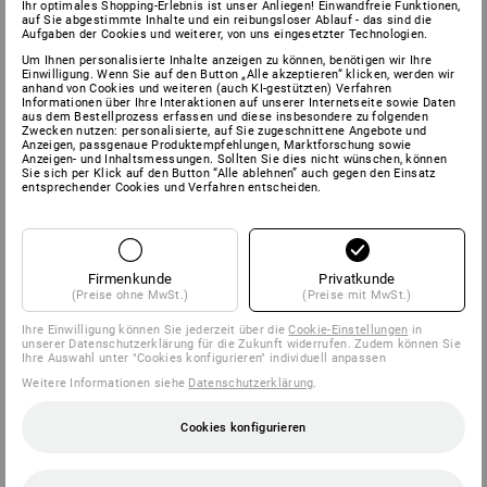
Ihr optimales Shopping-Erlebnis ist unser Anliegen! Einwandfreie Funktionen,
auf Sie abgestimmte Inhalte und ein reibungsloser Ablauf - das sind die
Aufgaben der Cookies und weiterer, von uns eingesetzter Technologien.
Um Ihnen personalisierte Inhalte anzeigen zu können, benötigen wir Ihre
Einwilligung. Wenn Sie auf den Button „Alle akzeptieren“ klicken, werden wir
anhand von Cookies und weiteren (auch KI-gestützten) Verfahren
Informationen über Ihre Interaktionen auf unserer Internetseite sowie Daten
aus dem Bestellprozess erfassen und diese insbesondere zu folgenden
Zwecken nutzen: personalisierte, auf Sie zugeschnittene Angebote und
Anzeigen, passgenaue Produktempfehlungen, Marktforschung sowie
Anzeigen- und Inhaltsmessungen. Sollten Sie dies nicht wünschen, können
Sie sich per Klick auf den Button “Alle ablehnen” auch gegen den Einsatz
entsprechender Cookies und Verfahren entscheiden.
Firmenkunde
Privatkunde
(Preise ohne MwSt.)
(Preise mit MwSt.)
Ihre Einwilligung können Sie jederzeit über die
Cookie-Einstellungen
in
unserer Datenschutzerklärung für die Zukunft widerrufen. Zudem können Sie
Ihre Auswahl unter "Cookies konfigurieren" individuell anpassen
Weitere Informationen siehe
Datenschutzerklärung
.
Cookies konfigurieren