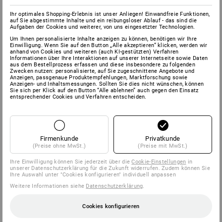
Ihr optimales Shopping-Erlebnis ist unser Anliegen! Einwandfreie Funktionen,
auf Sie abgestimmte Inhalte und ein reibungsloser Ablauf - das sind die
Aufgaben der Cookies und weiterer, von uns eingesetzter Technologien.
Um Ihnen personalisierte Inhalte anzeigen zu können, benötigen wir Ihre
Einwilligung. Wenn Sie auf den Button „Alle akzeptieren“ klicken, werden wir
anhand von Cookies und weiteren (auch KI-gestützten) Verfahren
Informationen über Ihre Interaktionen auf unserer Internetseite sowie Daten
aus dem Bestellprozess erfassen und diese insbesondere zu folgenden
Zwecken nutzen: personalisierte, auf Sie zugeschnittene Angebote und
Anzeigen, passgenaue Produktempfehlungen, Marktforschung sowie
Anzeigen- und Inhaltsmessungen. Sollten Sie dies nicht wünschen, können
Sie sich per Klick auf den Button “Alle ablehnen” auch gegen den Einsatz
entsprechender Cookies und Verfahren entscheiden.
Firmenkunde
Privatkunde
(Preise ohne MwSt.)
(Preise mit MwSt.)
Ihre Einwilligung können Sie jederzeit über die
Cookie-Einstellungen
in
unserer Datenschutzerklärung für die Zukunft widerrufen. Zudem können Sie
Ihre Auswahl unter "Cookies konfigurieren" individuell anpassen
Weitere Informationen siehe
Datenschutzerklärung
.
Cookies konfigurieren