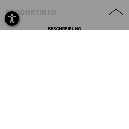
PRODUKTINFO
BESCHREIBUNG
SET BESTEHEND AUS:
1
x
Softshelljacke e.s.motion 2020, Damen
Details
Farbe: schwarz/platin, Größe: XS
1
x
Softshell Weste e.s.motion 2020, Damen
Details
Farbe: schwarz/platin, Größe: XS
GRATIS
1
x
e.s. Trinkflasche Tritan
Details
Größe: 1,5l
!!! Saisonartikel !!! Lieferung nur solange Vorrat reicht !!!