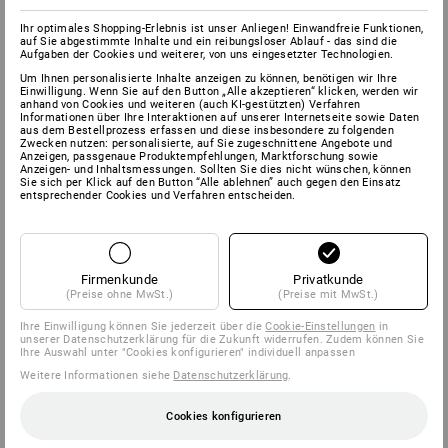
Ihr optimales Shopping-Erlebnis ist unser Anliegen! Einwandfreie Funktionen,
auf Sie abgestimmte Inhalte und ein reibungsloser Ablauf - das sind die
Aufgaben der Cookies und weiterer, von uns eingesetzter Technologien.
Um Ihnen personalisierte Inhalte anzeigen zu können, benötigen wir Ihre
Einwilligung. Wenn Sie auf den Button „Alle akzeptieren“ klicken, werden wir
anhand von Cookies und weiteren (auch KI-gestützten) Verfahren
Informationen über Ihre Interaktionen auf unserer Internetseite sowie Daten
aus dem Bestellprozess erfassen und diese insbesondere zu folgenden
Zwecken nutzen: personalisierte, auf Sie zugeschnittene Angebote und
Anzeigen, passgenaue Produktempfehlungen, Marktforschung sowie
Anzeigen- und Inhaltsmessungen. Sollten Sie dies nicht wünschen, können
Sie sich per Klick auf den Button “Alle ablehnen” auch gegen den Einsatz
entsprechender Cookies und Verfahren entscheiden.
Firmenkunde
Privatkunde
(Preise ohne MwSt.)
(Preise mit MwSt.)
Ihre Einwilligung können Sie jederzeit über die
Cookie-Einstellungen
in
unserer Datenschutzerklärung für die Zukunft widerrufen. Zudem können Sie
Ihre Auswahl unter "Cookies konfigurieren" individuell anpassen
Weitere Informationen siehe
Datenschutzerklärung
.
Cookies konfigurieren