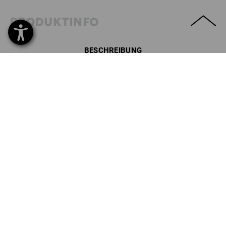
PRODUKTINFO
BESCHREIBUNG
SET BESTEHEND AUS:
1
x
Bundhose e.s.motion ten, Kinder
Details
Farbe: oxidschwarz, Größe: 98/104
1
x
Short e.s.motion ten, Kinder
Details
Farbe: oxidschwarz, Größe: 98/104
GRATIS
1
x
e.s. Trinkflasche Tritan
Details
Größe: 0,5l
!!! Saisonartikel !!! Lieferung nur solange Vorrat reicht !!!