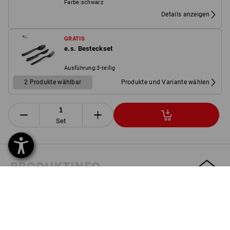
Farbe
:
schwarz
Details anzeigen
GRATIS
e.s. Besteckset
Ausführung
:
3-teilig
2 Produkte wählbar
Produkte und Variante wählen
Set
PRODUKTINFO
BESCHREIBUNG
SET BESTEHEND AUS: