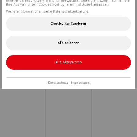
unserer Datenschutzerklärung für die Zukunft widerrufen. Zudem können Sie
Ihre Auswahl unter "Cookies konfigurieren" individuell anpassen
Weitere Informationen siehe
Datenschutzerklärung
.
Cookies konfigurieren
Alle ablehnen
Alle akzeptieren
Datenschutz
|
Impressum