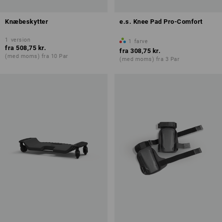
Knæbeskytter
e.s. Knee Pad Pro-Comfort
1
version
1
farve
fra
508,75 kr.
fra
308,75 kr.
(med moms) fra 10 Par
(med moms) fra 3 Par