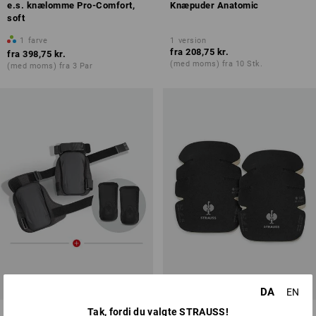
e.s. knælomme Pro-Comfort,
Knæpuder Anatomic
soft
1
farve
1
version
fra
208,75 kr.
fra
398,75 kr.
(med moms) fra 10 Stk.
(med moms) fra 3 Par
SÆTPRIS -26%
DA
EN
Tak, fordi du valgte STRAUSS!
SÆT: e.s. Knee Pad +
e.s. Knee Pad Flex