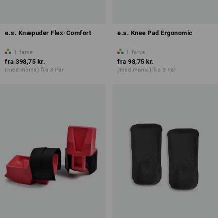
e.s. Knæpuder Flex-Comfort
e.s. Knee Pad Ergonomic
1
farve
1
farve
fra
398,75 kr.
fra
98,75 kr.
(med moms) fra 3 Par
(med moms) fra 3 Par