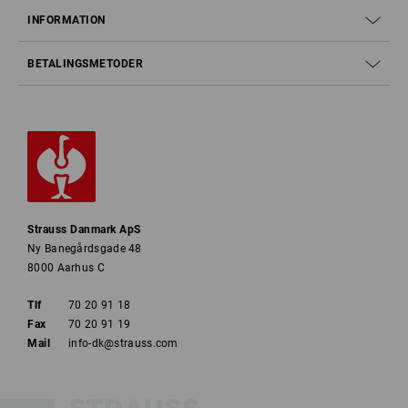
INFORMATION
BETALINGSMETODER
Strauss Danmark ApS
Ny Banegårdsgade 48
8000 Aarhus C
Tlf
70 20 91 18
Fax
70 20 91 19
Mail
info-dk@strauss.com