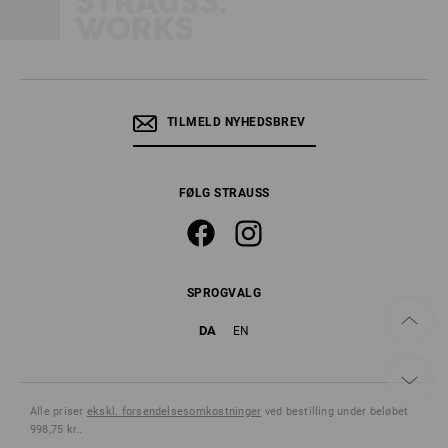
TILMELD NYHEDSBREV
FØLG STRAUSS
SPROGVALG
DA
EN
Alle priser
ekskl. forsendelsesomkostninger
ved bestilling under beløbet
998,75 kr..