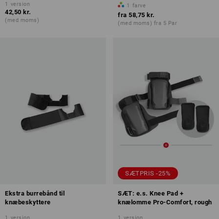
1
version
1
farve
42,50 kr.
fra
58,75 kr.
(med moms)
(med moms) fra 5 Par
SÆTPRIS -25%
Ekstra burrebånd til
SÆT: e.s. Knee Pad +
knæbeskyttere
knælomme Pro-Comfort, rough
1
version
1
version