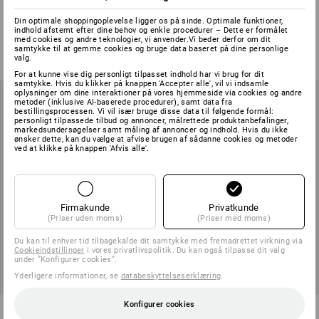
knælomme Pro-Comfort, soft
Din optimale shoppingoplevelse ligger os på sinde. Optimale funktioner,
indhold afstemt efter dine behov og enkle procedurer – Dette er formålet
1
version
1
farve
med cookies og andre teknologier, vi anvender.Vi beder derfor om dit
757,50 kr.
558,75 kr.
fra
198,75 kr.
samtykke til at gemme cookies og bruge data baseret på dine personlige
(med moms)
valg.
(med moms) fra 3 Par
For at kunne vise dig personligt tilpasset indhold har vi brug for dit
samtykke. Hvis du klikker på knappen 'Accepter alle', vil vi indsamle
oplysninger om dine interaktioner på vores hjemmeside via cookies og andre
metoder (inklusive AI-baserede procedurer), samt data fra
bestillingsprocessen. Vi vil især bruge disse data til følgende formål:
personligt tilpassede tilbud og annoncer, målrettede produktanbefalinger,
markedsundersøgelser samt måling af annoncer og indhold. Hvis du ikke
ønsker dette, kan du vælge at afvise brugen af sådanne cookies og metoder
ved at klikke på knappen 'Afvis alle'.
Firmakunde
Privatkunde
(Priser uden moms)
(Priser med moms)
Du kan til enhver tid tilbagekalde dit samtykke med fremadrettet virkning via
Cookieindstillinger
i vores privatlivspolitik. Du kan også tilpasse dit valg
under ”Konfigurer cookies”.
Yderligere informationer, se
databeskyttelseserklæring
.
Konfigurer cookies
e.s. Knee Pad Ergonomic,
e.s Knæpuder, damer