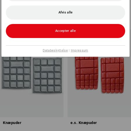
damer
1
farve
1
farve
Afvis alle
fra
98,75 kr.
fra
58,75 kr.
(med moms) fra 3 Par
(med moms) fra 5 Par
Accepter alle
Databeskyttelse
|
Impressum
Knæpuder
e.s. Knæpuder