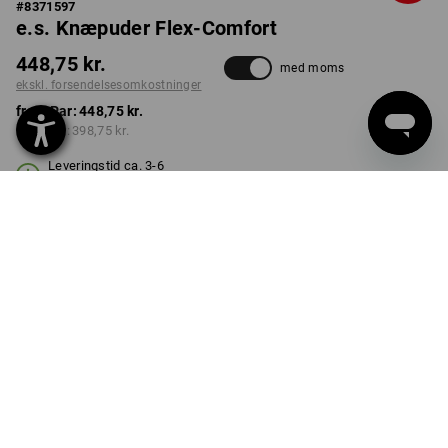
#
8371597
e.s. Knæpuder Flex-Comfort
448,75 kr.
med moms
ekskl. forsendelsesomkostninger
fra 1 Par:
448,75 kr.
fra 3 Par:
398,75 kr.
Leveringstid ca. 3-6
hverdage
FARVE
STØRRELSE
M
vælg
sort
Mængderabat
fra 1 Par
fra 3 Par
Besparelser:
Besparelser:
0
%/
Par
11
%/
Par