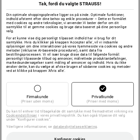
Tak, fordi du valgte STRAUSS!
Din optimale shoppingoplevelse ligger os på sinde. Optimale funktioner,
indhold afstemt efter dine behov og enkle procedurer – Dette er formålet
med cookies og andre teknologier, vi anvender.Vi beder derfor om dit
samtykke til at gemme cookies og bruge data baseret på dine personlige
valg.
For at kunne vise dig personligt tilpasset indhold har vi brug for dit
samtykke. Hvis du klikker på knappen 'Accepter alle', vil vi indsamle
oplysninger om dine interaktioner på vores hjemmeside via cookies og andre
metoder (inklusive AI-baserede procedurer), samt data fra
bestillingsprocessen. Vi vil især bruge disse data til følgende formål:
personligt tilpassede tilbud og annoncer, målrettede produktanbefalinger,
markedsundersøgelser samt måling af annoncer og indhold. Hvis du ikke
ønsker dette, kan du vælge at afvise brugen af sådanne cookies og metoder
ved at klikke på knappen 'Afvis alle'.
Firmakunde
Privatkunde
(Priser uden moms)
(Priser med moms)
Du kan til enhver tid tilbagekalde dit samtykke med fremadrettet virkning via
Cookieindstillinger
i vores privatlivspolitik. Du kan også tilpasse dit valg
under ”Konfigurer cookies”.
Yderligere informationer, se
databeskyttelseserklæring
.
Konfigurer cookies