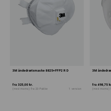
3M åndedrætsmaske 8825+FFP2 R D
3M åndedræ
fra
325,00 kr.
fra
498,75 k
(med moms) fra 20 Pakke
1
version
(med moms) f