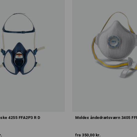
ske 4255 FFA2P3 R D
Moldex åndedrætsværn 3405 FF
r.
fra
350,00 kr.