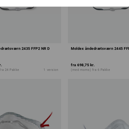
edrætsværn 2435 FFP2 NR D
Moldex åndedrætsværn 2445 FF
r.
fra
698,75 kr.
ra 24 Pakke
1
version
(med moms) fra 6 Pakke