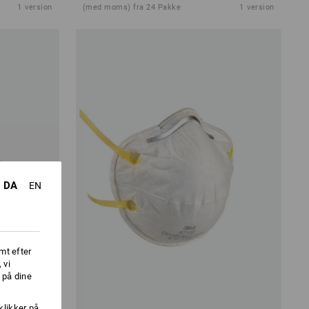
1
version
(med moms) fra 24 Pakke
1
version
DA
EN
mt efter
 vi
 på dine
klikker på