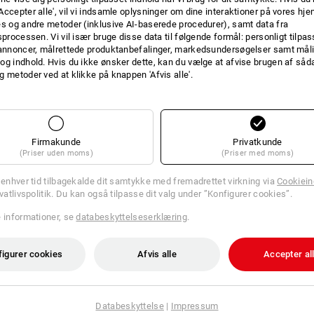
Accepter alle', vil vi indsamle oplysninger om dine interaktioner på vores h
es og andre metoder (inklusive AI-baserede procedurer), samt data fra
ke 6200
sprocessen. Vi vil især bruge disse data til følgende formål: personligt tilpa
3M helmaske 6800
 annoncer, målrettede produktanbefalinger, markedsundersøgelser samt måli
og indhold. Hvis du ikke ønsker dette, kan du vælge at afvise brugen af så
g metoder ved at klikke på knappen 'Afvis alle'.
r.
fra
998,75 kr.
ra 8 Stk.
1
version
(med moms) fra 4 Stk.
Firmakunde
Privatkunde
(Priser uden moms)
(Priser med moms)
l enhver tid tilbagekalde dit samtykke med fremadrettet virkning via
Cookieind
ivatlivspolitik. Du kan også tilpasse dit valg under ”Konfigurer cookies”.
e informationer, se
databeskyttelseserklæring
.
figurer cookies
Afvis alle
Accepter al
Databeskyttelse
|
Impressum