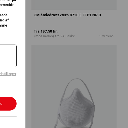
jemmeside
ssede
3M åndedrætsværn 8710 E FFP1 NR D
ng af
danne
fra
197,50 kr.
1
version
(med moms) fra 24 Pakke
1
version
stillinger
le