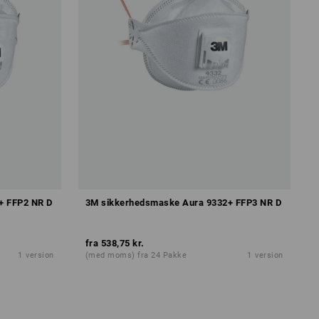
+ FFP2 NR D
3M sikkerhedsmaske Aura 9332+ FFP3 NR D
fra
538,75 kr.
1
version
(med moms) fra 24 Pakke
1
version