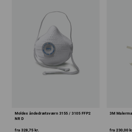
Moldex åndedrætsværn 3155 / 3105 FFP2
3M Malerma
NR D
fra
328,75 kr.
fra
230,00 k