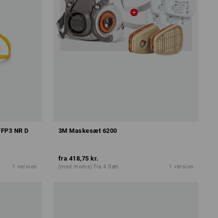
FFP3 NR D
3M Maskesæt 6200
fra
418,75 kr.
1
version
(med moms) fra 4 Sæt
1
version