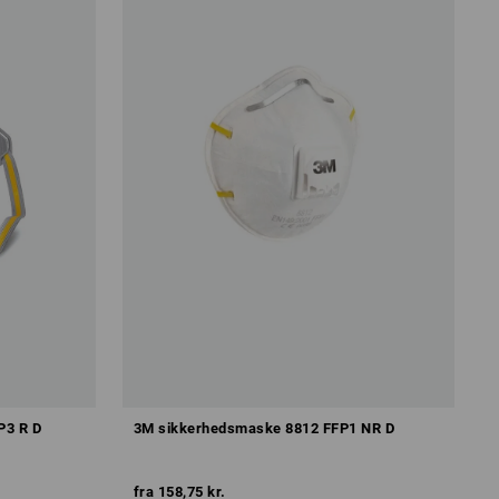
P3 R D
3M sikkerhedsmaske 8812 FFP1 NR D
fra
158,75 kr.