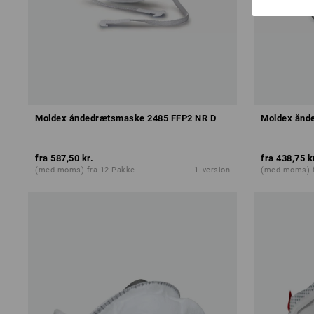
Moldex åndedrætsmaske 2485 FFP2 NR D
Moldex ånd
fra
587,50 kr.
fra
438,75 k
(med moms) fra 12 Pakke
1
version
(med moms) f