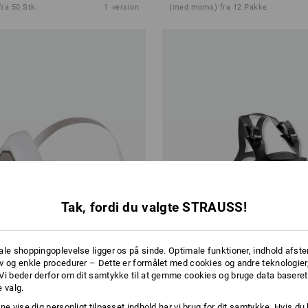
ra 50 Stk.
1
version
(med moms) fra 12 Pakke
Tak, fordi du valgte STRAUSS!
ale shoppingoplevelse ligger os på sinde. Optimale funktioner, indhold afste
v og enkle procedurer – Dette er formålet med cookies og andre teknologier,
Vi beder derfor om dit samtykke til at gemme cookies og bruge data baseret
 valg.
ne vise dig personligt tilpasset indhold har vi brug for dit samtykke. Hvis du 