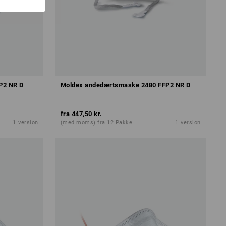
P2 NR D
Moldex åndedærtsmaske 2480 FFP2 NR D
fra
447,50 kr.
1
version
(med moms) fra 12 Pakke
1
version