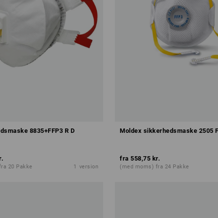
edsmaske 8835+FFP3 R D
Moldex sikkerhedsmaske 2505 
r.
fra
558,75 kr.
ra 20 Pakke
1
version
(med moms) fra 24 Pakke