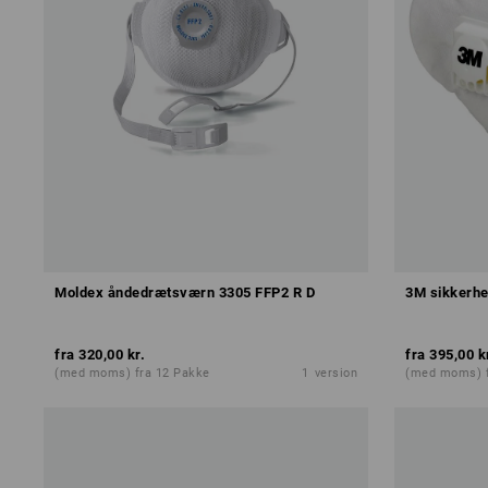
Moldex åndedrætsværn 3305 FFP2 R D
3M sikkerh
fra
320,00 kr.
fra
395,00 k
(med moms) fra 12 Pakke
1
version
(med moms) f