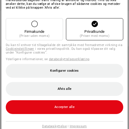
markedsundersøgelser samt måling af annoncer og indhold. Hvis du ikke
ønsker dette, kan du vælge at afvise brugen af sådanne cookies og metoder
ved at klikke på knappen 'Afvis alle'.
Svejseglas
Svejsehjelm
5
udførelser
1
version
fra
8,75 kr.
fra
218,75 kr.
Firmakunde
Privatkunde
(Priser uden moms)
(Priser med moms)
(med moms) fra 100 Stk.
(med moms) fra 6 Stk.
Du kan til enhver tid tilbagekalde dit samtykke med fremadrettet virkning via
Cookieindstillinger
i vores privatlivspolitik. Du kan også tilpasse dit valg
under ”Konfigurer cookies”.
Yderligere informationer, se
databeskyttelseserklæring
.
Konfigurer cookies
Afvis alle
Accepter alle
Databeskyttelse
|
Impressum