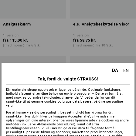
Ansigtsskærm
e.s. Ansigtsbeskyttelse Visor
1
version
1
version
fra
115,00 kr.
fra
58,75 kr.
(med moms) fra 6 Stk.
(med moms) fra 10 Stk.
DA
EN
Tak, fordi du valgte STRAUSS!
Din optimale shoppingoplevelse ligger os på sinde. Optimale funktioner,
indhold afstemt efter dine behov og enkle procedurer – Dette er formålet
med cookies og andre teknologier, vi anvender.Vi beder derfor om dit
samtykke til at gemme cookies og bruge data baseret på dine personlige
valg.
For at kunne vise dig personligt tilpasset indhold har vi brug for dit
samtykke. Hvis du klikker på knappen 'Accepter alle', vil vi indsamle
oplysninger om dine interaktioner på vores hjemmeside via cookies og andre
metoder (inklusive AI-baserede procedurer), samt data fra
bestillingsprocessen. Vi vil især bruge disse data til følgende formål:
personligt tilpassede tilbud og annoncer, målrettede produktanbefalinger,