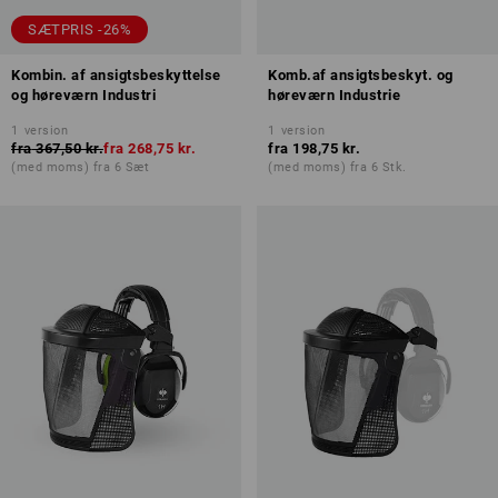
SÆTPRIS -26%
Kombin. af ansigtsbeskyttelse
Komb.af ansigtsbeskyt. og
og høreværn Industri
høreværn Industrie
1
version
1
version
fra
367,50 kr.
fra
268,75 kr.
fra
198,75 kr.
(med moms) fra 6 Sæt
(med moms) fra 6 Stk.