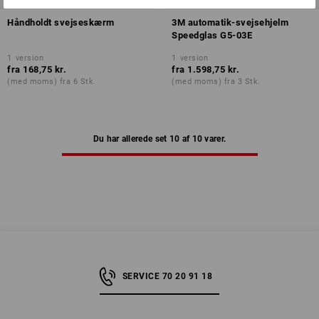
Håndholdt svejseskærm
3M automatik-svejsehjelm
Speedglas G5-03E
1
version
1
version
fra
168,75 kr.
fra
1.598,75 kr.
(med moms) fra 6 Stk.
(med moms) fra 3 Stk.
Du har allerede set 10 af 10 varer.
SERVICE 70 20 91 18