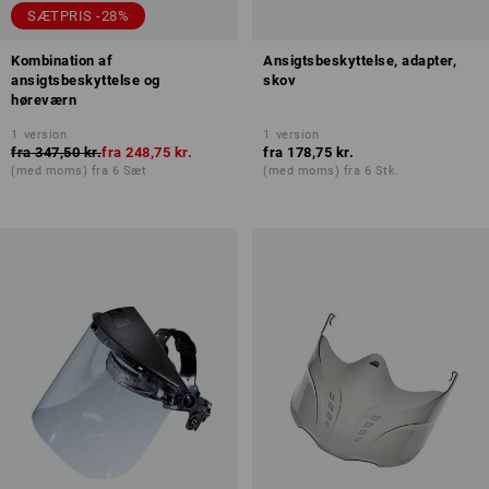
SÆTPRIS -28%
Kombination af
Ansigtsbeskyttelse, adapter,
ansigtsbeskyttelse og
skov
høreværn
1
version
1
version
fra
347,50 kr.
fra
248,75 kr.
fra
178,75 kr.
(med moms) fra 6 Sæt
(med moms) fra 6 Stk.