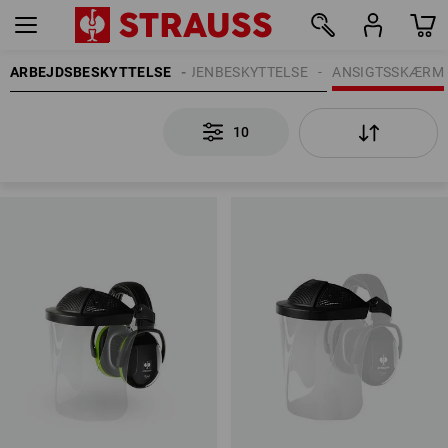
ARBEJDSBESKYTTELSE
ØJENBESKYTTELSE
ANSIGTSSKÆRM
10
10