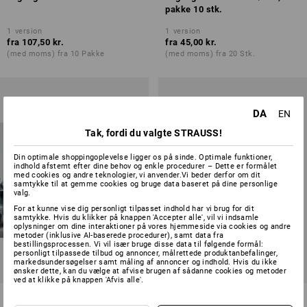
pakke 10 stk.
1
version
1
version
fra
107,50 kr.
fra
45,00 kr.
(med moms) fra 10 Pakke
(med moms) fra 20 Stk.
DA
EN
Tak, fordi du valgte STRAUSS!
Din optimale shoppingoplevelse ligger os på sinde. Optimale funktioner,
indhold afstemt efter dine behov og enkle procedurer – Dette er formålet
med cookies og andre teknologier, vi anvender.Vi beder derfor om dit
samtykke til at gemme cookies og bruge data baseret på dine personlige
valg.
For at kunne vise dig personligt tilpasset indhold har vi brug for dit
samtykke. Hvis du klikker på knappen 'Accepter alle', vil vi indsamle
oplysninger om dine interaktioner på vores hjemmeside via cookies og andre
metoder (inklusive AI-baserede procedurer), samt data fra
bestillingsprocessen. Vi vil især bruge disse data til følgende formål:
personligt tilpassede tilbud og annoncer, målrettede produktanbefalinger,
markedsundersøgelser samt måling af annoncer og indhold. Hvis du ikke
ønsker dette, kan du vælge at afvise brugen af sådanne cookies og metoder
ved at klikke på knappen 'Afvis alle'.
Trelags engangsoverall
Besøgskittel