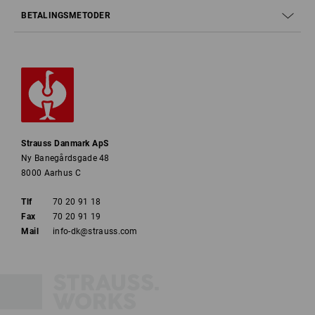
BETALINGSMETODER
Strauss Danmark ApS
Ny Banegårdsgade 48
8000 Aarhus C
Tlf
70 20 91 18
Fax
70 20 91 19
Mail
info-dk@strauss.com