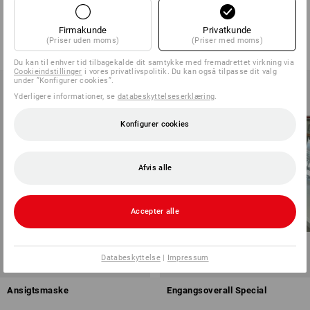
Economy
1
version
1
version
Firmakunde
Privatkunde
fra
28,75 kr.
fra
418,75 kr.
(Priser uden moms)
(Priser med moms)
(med moms) fra 100 Stk.
(med moms) fra 20 Pakke
Du kan til enhver tid tilbagekalde dit samtykke med fremadrettet virkning via
Cookieindstillinger
i vores privatlivspolitik. Du kan også tilpasse dit valg
under ”Konfigurer cookies”.
Yderligere informationer, se
databeskyttelseserklæring
.
Konfigurer cookies
Afvis alle
Accepter alle
Databeskyttelse
|
Impressum
Ansigtsmaske
Engangsoverall Special