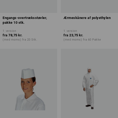
Engangs-overtræksstøvler,
Ærmeskånere af polyethylen
pakke 10 stk.
1
version
1
version
fra
78,75 kr.
fra
23,75 kr.
(med moms) fra 20 Stk.
(med moms) fra 60 Pakke