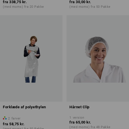
fra
338,75 kr.
fra
30,00 kr.
(med moms) fra 20 Pakke
(med moms) fra 50 Pakke
Forklæde af polyethylen
Hårnet Clip
1
version
2
farver
fra
65,00 kr.
fra
58,75 kr.
(med moms) fra 48 Pakke
(med moms) fra 50 Pakke