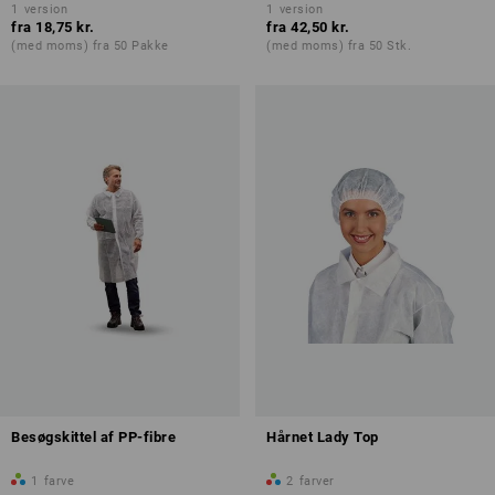
1
version
1
version
fra
18,75 kr.
fra
42,50 kr.
(med moms) fra 50 Pakke
(med moms) fra 50 Stk.
Besøgskittel af PP-fibre
Hårnet Lady Top
1
farve
2
farver