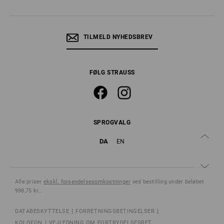
TILMELD NYHEDSBREV
FØLG STRAUSS
SPROGVALG
DA
EN
Alle priser
ekskl. forsendelsesomkostninger
ved bestilling under beløbet
998,75 kr..
DATABESKYTTELSE
FORRETNINGSBETINGELSER
KOLOFON
VEJLEDNING OM FORTRYDELSESRET