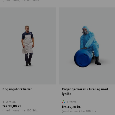
Engangsforklæder
Engangsoverall i fire lag med
lynlås
1
version
1
farve
fra
15,00 kr.
fra
42,50 kr.
(med moms) fra 100 Stk.
(med moms) fra 100 Stk.