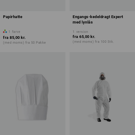
Papirhatte
Engangs-kedeldragt Expert
med lynlås
1
farve
1
version
fra
65,00 kr.
fra
85,00 kr.
(med moms) fra 100 Stk.
(med moms) fra 50 Pakke