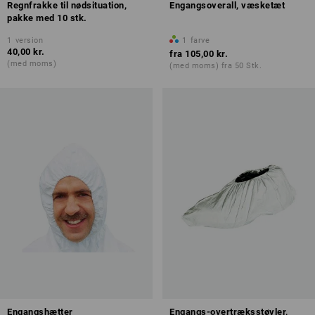
Regnfrakke til nødsituation,
Engangsoverall, væsketæt
pakke med 10 stk.
1
version
1
farve
40,00 kr.
fra
105,00 kr.
(med moms)
(med moms) fra 50 Stk.
Engangshætter
Engangs-overtræksstøvler,