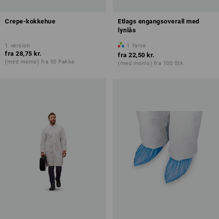
Crepe-kokkehue
Etlags engangsoverall med
lynlås
1
version
1
farve
fra
28,75 kr.
fra
22,50 kr.
(med moms) fra 50 Pakke
(med moms) fra 100 Stk.