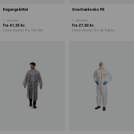
Engangskittel
Overtrækssko PE
1
version
1
version
fra
41,25 kr.
fra
27,50 kr.
(med moms) fra 100 Stk.
(med moms) fra 60 Pakke