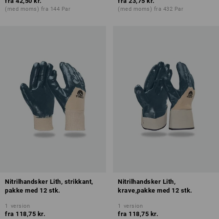
fra
42,50 kr.
fra
23,75 kr.
(med moms) fra 144 Par
(med moms) fra 432 Par
Nitrilhandsker Lith, strikkant,
Nitrilhandsker Lith,
pakke med 12 stk.
krave,pakke med 12 stk.
1
version
1
version
fra
118,75 kr.
fra
118,75 kr.