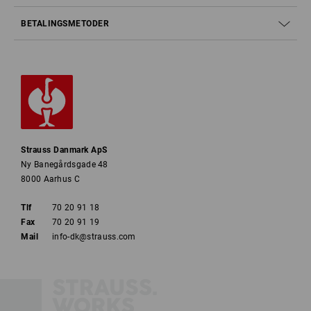
BETALINGSMETODER
Strauss Danmark ApS
Ny Banegårdsgade 48
8000 Aarhus C
Tlf
70 20 91 18
Fax
70 20 91 19
Mail
info-dk@strauss.com