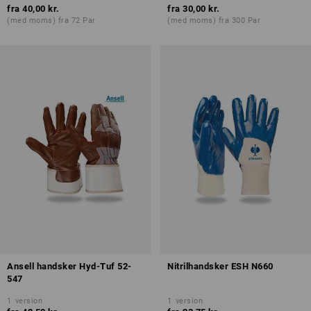
fra
40,00 kr.
fra
30,00 kr.
(med moms) fra 72 Par
(med moms) fra 300 Par
Ansell handsker Hyd-Tuf 52-
Nitrilhandsker ESH N660
547
1
version
1
version