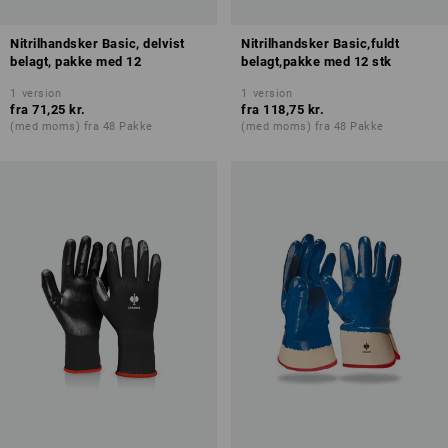
Nitrilhandsker Basic, delvist
Nitrilhandsker Basic,fuldt
belagt, pakke med 12
belagt,pakke med 12 stk
1
version
1
version
fra
71,25 kr.
fra
118,75 kr.
(med moms) fra 48 Pakke
(med moms) fra 48 Pakke