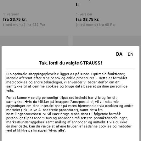
II
1
version
1
version
fra
23,75 kr.
fra
38,75 kr.
(med moms) fra 432 Par
(med moms) fra 60 Par
DA
EN
Tak, fordi du valgte STRAUSS!
Din optimale shoppingoplevelse ligger os på sinde. Optimale funktioner,
indhold afstemt efter dine behov og enkle procedurer – Dette er formålet
med cookies og andre teknologier, vi anvender.Vi beder derfor om dit
samtykke til at gemme cookies og bruge data baseret på dine personlige
valg.
For at kunne vise dig personligt tilpasset indhold har vi brug for dit
samtykke. Hvis du klikker på knappen 'Accepter alle', vil vi indsamle
oplysninger om dine interaktioner på vores hjemmeside via cookies og andre
metoder (inklusive AI-baserede procedurer), samt data fra
bestillingsprocessen. Vi vil især bruge disse data til følgende formål:
personligt tilpassede tilbud og annoncer, målrettede produktanbefalinger,
markedsundersøgelser samt måling af annoncer og indhold. Hvis du ikke
ønsker dette, kan du vælge at afvise brugen af sådanne cookies og metoder
ved at klikke på knappen 'Afvis alle'.
Nitrilhandsker ESH N740
Nitrilspecialhandsker Camatril