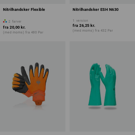
Nitrilhandsker Flexible
Nitrilhandsker ESH N630
1
version
2
farver
fra
26,25 kr.
fra
20,00 kr.
(med moms) fra 432 Par
(med moms) fra 480 Par