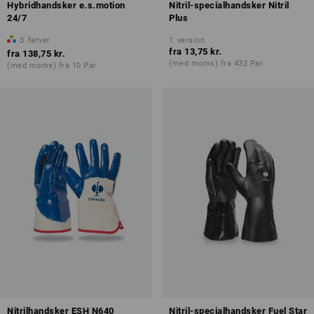
Hybridhandsker e.s.motion
Nitril-specialhandsker Nitril
24/7
Plus
3
farver
1
version
fra
13,75 kr.
fra
138,75 kr.
(med moms) fra 432 Par
(med moms) fra 10 Par
Nitrilhandsker ESH N640
Nitril-specialhandsker Fuel Star