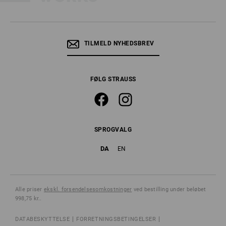
TILMELD NYHEDSBREV
FØLG STRAUSS
SPROGVALG
DA
EN
Alle priser
ekskl. forsendelsesomkostninger
ved bestilling under beløbet
998,75 kr..
DATABESKYTTELSE
FORRETNINGSBETINGELSER