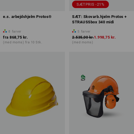
SÆTPRIS -21%
e.s. arbejdshjelm Protos®
SÆT: Skovarb.hjelm Protos +
STRAUSSbox 340 midi
8
farver
5
farver
fra
868,75 kr.
2.535,00 kr.
1.998,75 kr.
(med moms) fra 10 Stk.
(med moms)