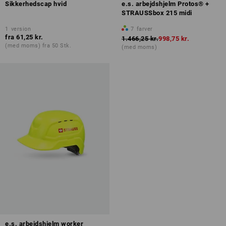
Sikkerhedscap hvid
e.s. arbejdshjelm Protos® +
STRAUSSbox 215 midi
1
version
7
farver
fra
61,25 kr.
1.466,25 kr.
998,75 kr.
(med moms) fra 50 Stk.
(med moms)
e.s. arbejdshjelm worker