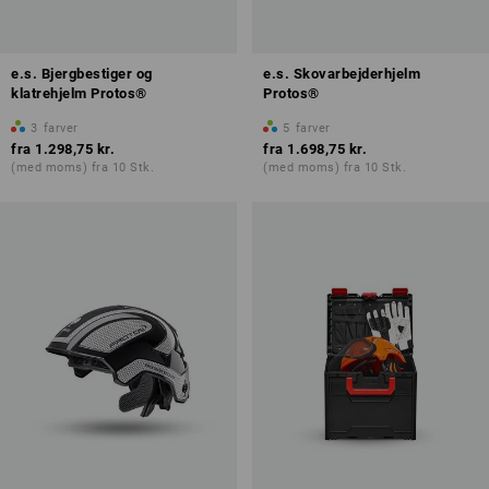
e.s. Bjergbestiger og
e.s. Skovarbejderhjelm
klatrehjelm Protos®
Protos®
3
farver
5
farver
fra
1.298,75 kr.
fra
1.698,75 kr.
(med moms) fra 10 Stk.
(med moms) fra 10 Stk.