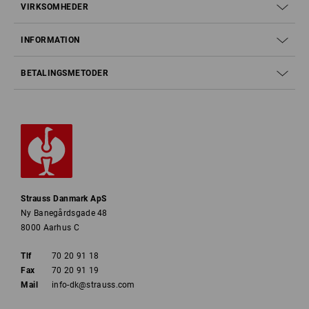
VIRKSOMHEDER
INFORMATION
BETALINGSMETODER
Strauss Danmark ApS
Ny Banegårdsgade 48
8000 Aarhus C
Tlf
70 20 91 18
Fax
70 20 91 19
Mail
info-dk@strauss.com