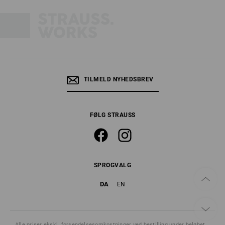
TILMELD NYHEDSBREV
FØLG STRAUSS
SPROGVALG
DA
EN
Alle priser
ekskl. forsendelsesomkostninger
ved bestilling under beløbet