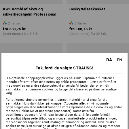
KWF Kombi af skov og
Beskyttelseskasket
sikkerhedshjelm Professional
2
farver
3
farver
fra
338,75 kr.
fra
108,75 kr.
(med moms) fra 3 Stk.
(med moms) fra 20 Stk.
DA
EN
Tak, fordi du valgte STRAUSS!
Din optimale shoppingoplevelse ligger os på sinde. Optimale funktioner,
indhold afstemt efter dine behov og enkle procedurer – Dette er formålet
med cookies og andre teknologier, vi anvender.Vi beder derfor om dit
samtykke til at gemme cookies og bruge data baseret på dine personlige
valg.
For at kunne vise dig personligt tilpasset indhold har vi brug for dit
samtykke. Hvis du klikker på knappen 'Accepter alle', vil vi indsamle
oplysninger om dine interaktioner på vores hjemmeside via cookies og andre
metoder (inklusive AI-baserede procedurer), samt data fra
bestillingsprocessen. Vi vil især bruge disse data til følgende formål:
personligt tilpassede tilbud og annoncer, målrettede produktanbefalinger,
markedsundersøgelser samt måling af annoncer og indhold. Hvis du ikke
ønsker dette, kan du vælge at afvise brugen af sådanne cookies og metoder