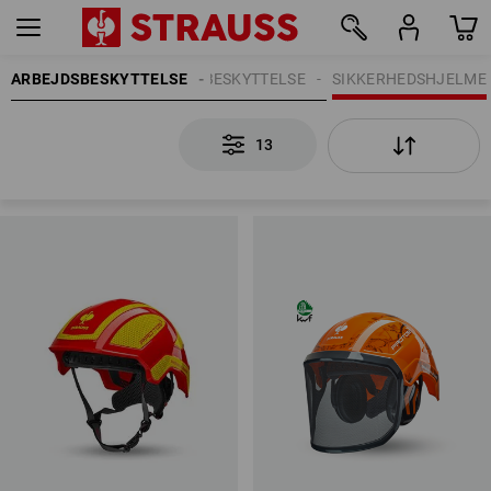
ARBEJDSBESKYTTELSE
HOVEDBESKYTTELSE
SIKKERHEDSHJELME
13
13