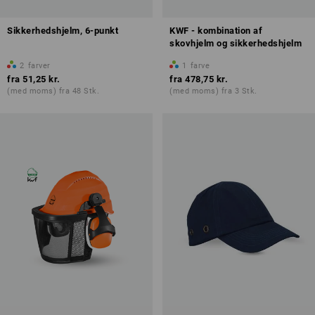
Sikkerhedshjelm, 6-punkt
KWF - kombination af
skovhjelm og sikkerhedshjelm
2
farver
1
farve
fra
51,25 kr.
fra
478,75 kr.
(med moms) fra 48 Stk.
(med moms) fra 3 Stk.