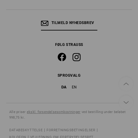
TILMELD NYHEDSBREV
FØLG STRAUSS
SPROGVALG
DA
EN
Alle priser
ekskl. forsendelsesomkostninger
ved bestilling under beløbet
998,75 kr..
DATABESKYTTELSE
FORRETNINGSBETINGELSER
KOLOFON
VEJLEDNING OM FORTRYDELSESRET