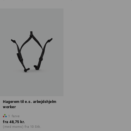
Hagerem til e.s. arbejdshjelm
worker
1
farve
fra
48,75 kr.
(med moms) fra 10 Stk.