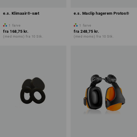
e.s. Klimaair®-sæt
e.s. Maclip hagerem Protos®
1
farve
1
farve
fra
168,75 kr.
fra
248,75 kr.
(med moms) fra 10 Stk.
(med moms) fra 10 Stk.