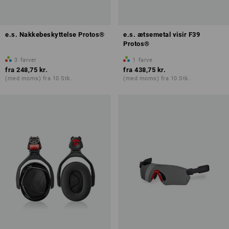
e.s. Nakkebeskyttelse Protos®
e.s. ætsemetal visir F39
Protos®
3
farver
1
farve
fra
248,75 kr.
fra
438,75 kr.
(med moms) fra 10 Stk.
(med moms) fra 10 Stk.