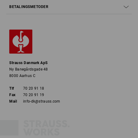
BETALINGSMETODER
Strauss Danmark ApS
Ny Banegårdsgade 48
8000 Aarhus C
Tlf
70 20 91 18
Fax
70 20 91 19
Mail
info-dk@strauss.com