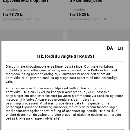
kapselhøreværn Optime II
Sikkerhedshjelme
1
version
1
version
fra
78,75 kr.
fra
36,25 kr.
(med moms) fra 20 Par
(med moms) fra 30 Stk.
DA
EN
Tak, fordi du valgte STRAUSS!
Din optimale shoppingoplevelse ligger os på sinde. Optimale funktioner,
indhold afstemt efter dine behov og enkle procedurer – Dette er formålet
med cookies og andre teknologier, vi anvender.Vi beder derfor om dit
samtykke til at gemme cookies og bruge data baseret på dine personlige
valg.
For at kunne vise dig personligt tilpasset indhold har vi brug for dit
samtykke. Hvis du klikker på knappen 'Accepter alle', vil vi indsamle
oplysninger om dine interaktioner på vores hjemmeside via cookies og andre
metoder (inklusive AI-baserede procedurer), samt data fra
bestillingsprocessen. Vi vil især bruge disse data til følgende formål:
personligt tilpassede tilbud og annoncer, målrettede produktanbefalinger,
markedsundersøgelser samt måling af annoncer og indhold. Hvis du ikke
ønsker dette, kan du vælge at afvise brugen af sådanne cookies og metoder
ved at klikke på knappen 'Afvis alle'.
Nakkebeskyttelse
3M Peltor Svedbånd