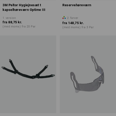
3M Peltor Hygiejnesæt t
Reservehøreværn
kapselhøreværn Optime III
1
version
2
farver
fra
88,75 kr.
fra
148,75 kr.
(med moms) fra 20 Par
(med moms) fra 3 Par