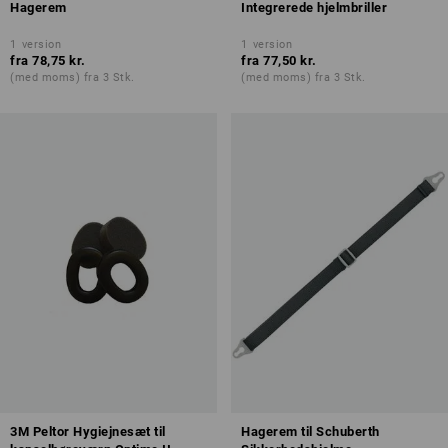
Hagerem
Integrerede hjelmbriller
1
version
1
version
fra
78,75 kr.
fra
77,50 kr.
(med moms) fra 3 Stk.
(med moms) fra 3 Stk.
3M Peltor Hygiejnesæt til
Hagerem til Schuberth