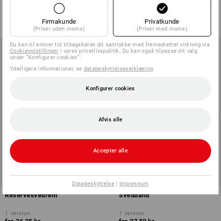
1
version
1
farve
fra
35,00 kr.
fra
43,75 kr.
(med moms) fra 3 Stk.
Firmakunde
Privatkunde
(med moms) fra 3 Stk.
(Priser uden moms)
(Priser med moms)
Du kan til enhver tid tilbagekalde dit samtykke med fremadrettet virkning via
Cookieindstillinger
i vores privatlivspolitik. Du kan også tilpasse dit valg
under ”Konfigurer cookies”.
Yderligere informationer, se
databeskyttelseserklæring
.
Konfigurer cookies
Afvis alle
Accepter alle
Databeskyttelse
|
Impressum
Reservesvedrem
Svedbånd
1
version
1
version