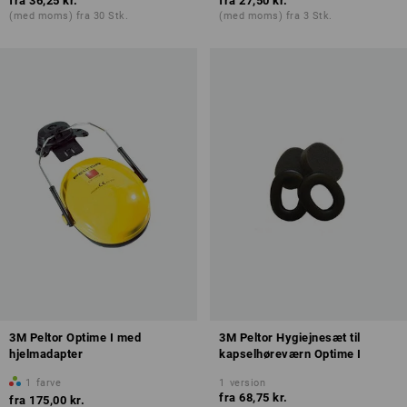
fra
36,25 kr.
fra
27,50 kr.
(med moms) fra 30 Stk.
(med moms) fra 3 Stk.
3M Peltor Optime I med
3M Peltor Hygiejnesæt til
hjelmadapter
kapselhøreværn Optime I
1
farve
1
version
fra
68,75 kr.
fra
175,00 kr.