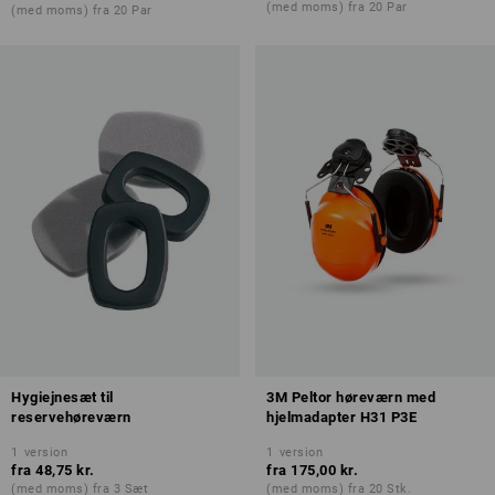
(med moms) fra 20 Par
(med moms) fra 20 Par
Hygiejnesæt til
3M Peltor høreværn med
reservehøreværn
hjelmadapter H31 P3E
1
version
1
version
fra
48,75 kr.
fra
175,00 kr.
(med moms) fra 3 Sæt
(med moms) fra 20 Stk.