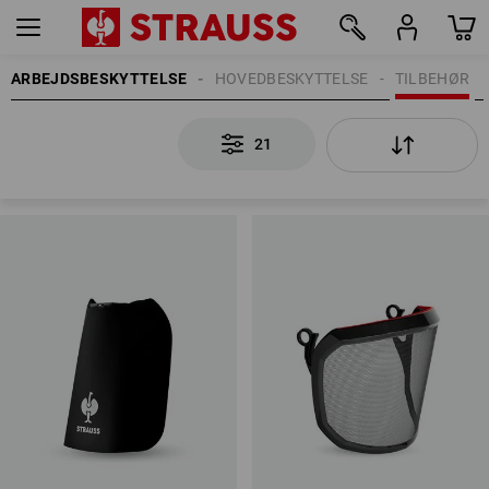
ARBEJDSBESKYTTELSE
HOVEDBESKYTTELSE
TILBEHØR
21
21