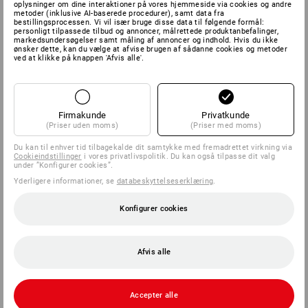
oplysninger om dine interaktioner på vores hjemmeside via cookies og andre
metoder (inklusive AI-baserede procedurer), samt data fra
bestillingsprocessen. Vi vil især bruge disse data til følgende formål:
personligt tilpassede tilbud og annoncer, målrettede produktanbefalinger,
markedsundersøgelser samt måling af annoncer og indhold. Hvis du ikke
ønsker dette, kan du vælge at afvise brugen af sådanne cookies og metoder
ved at klikke på knappen 'Afvis alle'.
Firmakunde
Privatkunde
(Priser uden moms)
(Priser med moms)
Du kan til enhver tid tilbagekalde dit samtykke med fremadrettet virkning via
Cookieindstillinger
i vores privatlivspolitik. Du kan også tilpasse dit valg
under ”Konfigurer cookies”.
Yderligere informationer, se
databeskyttelseserklæring
.
Konfigurer cookies
Afvis alle
Accepter alle