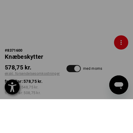
#
8371600
Knæbeskytter
578,75 kr.
med moms
ekskl. forsendelsesomkostninger
fra 1 Par:
578,75 kr.
fra 3 Par:
548,75 kr.
fra 10 Par:
508,75 kr.
Leveringstid ca. 3-6
hverdage
Mængderabat