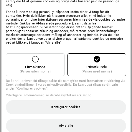
samtykke til at gemme cookies og bruge data baseret på dine personlige
valg.
For at kunne vise dig personligt tilpasset indhold har vi brug for dit
samtykke. Hvis du klikker på knappen 'Accepter alle', vil vi indsamle
oplysninger om dine interaktioner på vores hjemmeside via cookies og andre
metoder (inklusive AI-baserede procedurer), samt data fra
bestillingsprocessen. Vi vil især bruge disse data til følgende formål:
personligt tilpassede tilbud og annoncer, målrettede produktanbefalinger,
markedsundersøgelser samt måling af annoncer og indhold. Hvis du ikke
ønsker dette, kan du vælge at afvise brugen af sådanne cookies og metoder
ved at klikke på knappen 'Afvis alle'.
Firmakunde
Privatkunde
(Priser uden moms)
(Priser med moms)
Du kan til enhver tid tilbagekalde dit samtykke med fremadrettet virkning via
Cookieindstillinger
i vores privatlivspolitik. Du kan også tilpasse dit valg
under ”Konfigurer cookies”.
Yderligere informationer, se
databeskyttelseserklæring
.
Konfigurer cookies
Afvis alle