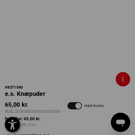
#
8371540
e.s. Knæpuder
65,00 kr.
med moms
ekskl. forsendelsesomkostninger
fra 1 Par:
65,00 kr.
fra 5 Par:
58,75 kr.