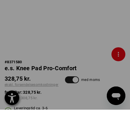
#
8371580
e.s. Knee Pad Pro-Comfort
328,75 kr.
med moms
ekskl. forsendelsesomkostninger
fra 1 Par:
328,75 kr.
fra 3 Par:
308,75 kr.
Leveringstid ca. 3-6
hverdage
FARVE