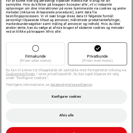
For at kunne vise dig personligt tilpasset indhold har vi brug for dit
samtykke. Hvis du klikker på knappen 'Accepter alle', vil vi indsamle
oplysninger om dine interaktioner på vores hjemmeside via cookies og andre
metoder (inklusive AI-baserede procedurer), samt data fra
bestillingsprocessen. Vi vil især bruge disse data til følgende formål:
personligt tilpassede tilbud og annoncer, målrettede produktanbefalinger,
markedsundersøgelser samt måling af annoncer og indhold. Hvis du ikke
ønsker dette, kan du vælge at afvise brugen af sådanne cookies og metoder
ved at klikke på knappen 'Afvis alle'.
Firmakunde
Privatkunde
(Priser uden moms)
(Priser med moms)
Du kan til enhver tid tilbagekalde dit samtykke med fremadrettet virkning via
Cookieindstillinger
i vores privatlivspolitik. Du kan også tilpasse dit valg
under ”Konfigurer cookies”.
Yderligere informationer, se
databeskyttelseserklæring
.
Konfigurer cookies
Afvis alle