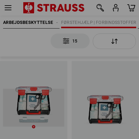
ARBEJDSBESKYTTELSE
FØRSTEHJÆLP | FORBINDSSTOFFER
15
15