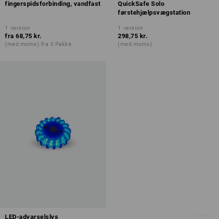
fingerspidsforbinding, vandfast
QuickSafe Solo
førstehjælpsvægstation
1
version
1
version
fra
68,75 kr.
298,75 kr.
(med moms) fra 5 Pakke
(med moms)
LED-advarselslys