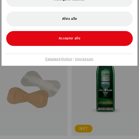
fingerspidsforbinding, bi-
fingerledsforbinding, vandfast
elastisk
Afvis alle
1
version
1
version
fra
68,75 kr.
fra
68,75 kr.
(med moms) fra 5 Pakke
(med moms) fra 5 Pakke
Accepter alle
Databeskyttelse
|
Impressum
NYT