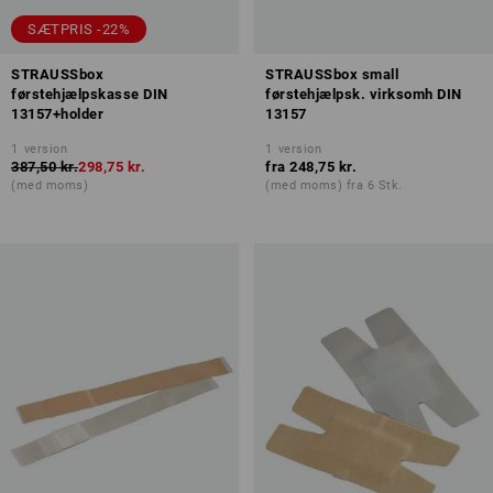
SÆTPRIS -22%
STRAUSSbox
STRAUSSbox small
førstehjælpskasse DIN
førstehjælpsk. virksomh DIN
13157+holder
13157
1
version
1
version
387,50 kr.
298,75 kr.
fra
248,75 kr.
(med moms)
(med moms) fra 6 Stk.