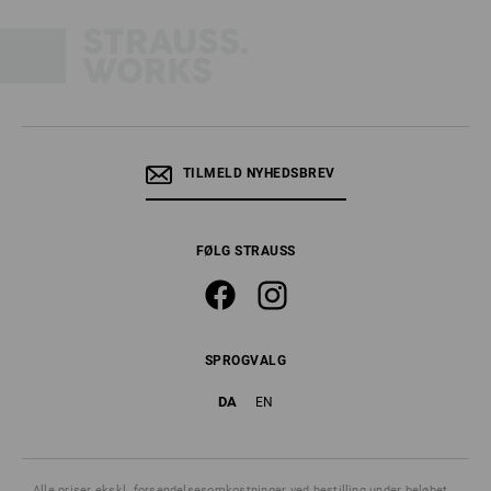
TILMELD NYHEDSBREV
FØLG STRAUSS
SPROGVALG
DA
EN
Alle priser
ekskl. forsendelsesomkostninger
ved bestilling under beløbet