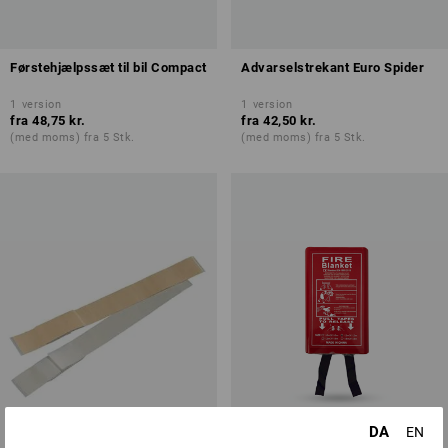
Førstehjælpssæt til bil Compact
Advarselstrekant Euro Spider
1
version
1
version
fra
48,75 kr.
fra
42,50 kr.
(med moms) fra 5 Stk.
(med moms) fra 5 Stk.
DA
EN