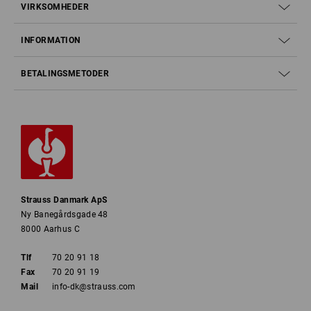
VIRKSOMHEDER
INFORMATION
BETALINGSMETODER
Strauss Danmark ApS
Ny Banegårdsgade 48
8000 Aarhus C
Tlf
70 20 91 18
Fax
70 20 91 19
Mail
info-dk@strauss.com