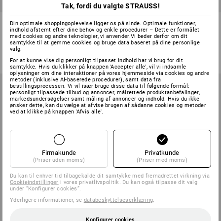
Tak, fordi du valgte STRAUSS!
fingerforbinding, bi-elastisk
Brandslukningstæppe
Din optimale shoppingoplevelse ligger os på sinde. Optimale funktioner,
indhold afstemt efter dine behov og enkle procedurer – Dette er formålet
med cookies og andre teknologier, vi anvender.Vi beder derfor om dit
1
version
1
version
samtykke til at gemme cookies og bruge data baseret på dine personlige
fra
68,75 kr.
fra
88,75 kr.
valg.
(med moms) fra 5 Pakke
(med moms) fra 3 Stk.
For at kunne vise dig personligt tilpasset indhold har vi brug for dit
samtykke. Hvis du klikker på knappen 'Accepter alle', vil vi indsamle
oplysninger om dine interaktioner på vores hjemmeside via cookies og andre
metoder (inklusive AI-baserede procedurer), samt data fra
bestillingsprocessen. Vi vil især bruge disse data til følgende formål:
personligt tilpassede tilbud og annoncer, målrettede produktanbefalinger,
markedsundersøgelser samt måling af annoncer og indhold. Hvis du ikke
ønsker dette, kan du vælge at afvise brugen af sådanne cookies og metoder
ved at klikke på knappen 'Afvis alle'.
Firmakunde
Privatkunde
(Priser uden moms)
(Priser med moms)
Du kan til enhver tid tilbagekalde dit samtykke med fremadrettet virkning via
Cookieindstillinger
i vores privatlivspolitik. Du kan også tilpasse dit valg
under ”Konfigurer cookies”.
Yderligere informationer, se
databeskyttelseserklæring
.
Konfigurer cookies