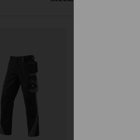
SETS
PROMOTIONN
AVEC DE
NOMBREU
ARTICLES
GRATUITS
!
Vers tous
les kits
d’offres