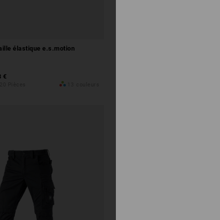
spéciales
aille élastique e.s.motion
8 €
 20 Pièces
13
couleurs
Configurer ce kit