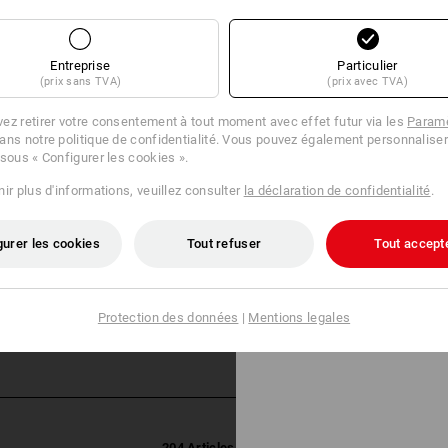
Entreprise
Particulier
(prix sans TVA)
(prix avec TVA)
ez retirer votre consentement à tout moment avec effet futur via les
Paramè
ans notre politique de confidentialité. Vous pouvez également personnaliser
 sous « Configurer les cookies ».
ir plus d'informations, veuillez consulter
la déclaration de confidentialité
.
gurer les cookies
Tout refuser
Tout accept
Protection des données
|
Mentions legales
204 Articles
Autres filtres