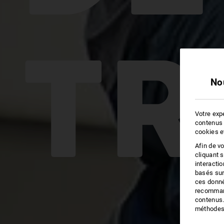
TR
No
Votre expé
contenus 
cookies e
Afin de v
cliquant 
interacti
basés sur
ces donné
recommand
contenus.
méthodes 