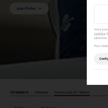
plus d’infos
Vous pouv
cookies
d
sélection
Pour obten
Confi
VÊTEMENTS
HOMMES
PANTALONS DE TRAVAIL