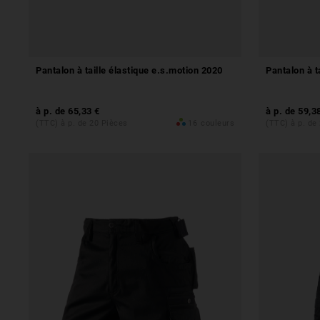
Pantalon à taille élastique e.s.motion 2020
Pantalon à t
à p. de
65,33 €
à p. de
59,3
(TTC) à p. de 20 Pièces
16
couleurs
(TTC) à p. de