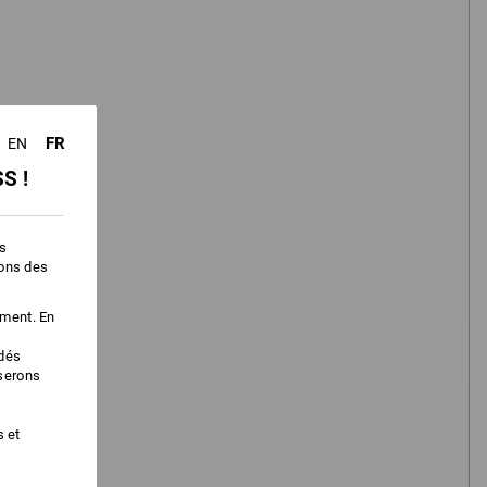
3
IL
étape
FR
EN
S !
es
ions des
ement. En
édés
L'outil de recherche de pantalon
iserons
détermine rapidement le pantalon
adapté à vos besoins.
s et