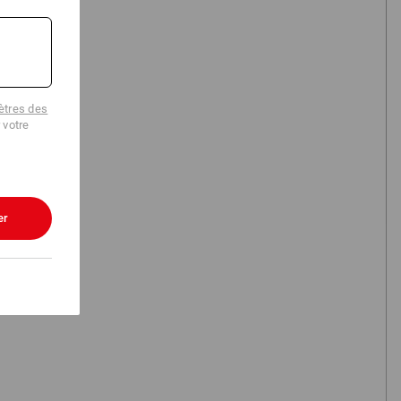
commencer maintenant
tres des
 votre
er
Recherche
Popularité
de