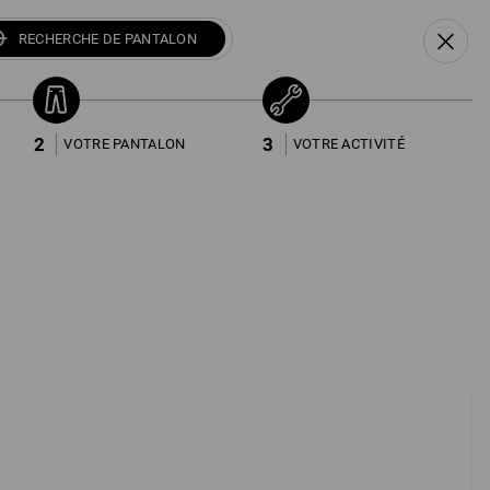
FR
DE
EN
RECHERCHE DE PANTALON
Recherche
Popularité
de
pantalon
2
3
VOTRE PANTALON
VOTRE ACTIVITÉ
Trouv