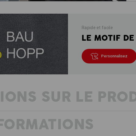
Rapide et facile
LE MOTIF DE
Personnalisez
IONS SUR LE PRO
NFORMATIONS
UN VENT FRAIS POUR L’ARTISANA
L'artisanat est diversifié et multicolo
détails et élaboré. Nous avons conçu