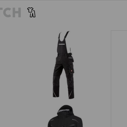
TCH
Salopette e.s.motion 2020
Pan