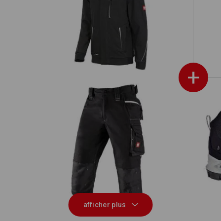
ion
Veste softshell d'hiver e.s.motion
2020, hommes
+
S
0
Corsaire e.s.motion 2020
afficher plus