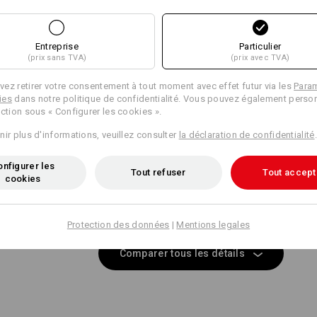
POCHETTES WOR
Caractéristiques identiques:
Caractéristiques identiques:
Larges passants de ceinture av
Entreprise
Particulier
spécialement pour une fixation
Cliquez sur le bouton "Fiche techniqu
(prix sans TVA)
(prix avec TVA)
e.s.motion 2020.
21
18
ez retirer votre consentement à tout moment avec effet futur via les
Para
Fiche technique
ies
dans notre politique de confidentialité. Vous pouvez également person
ection sous « Configurer les cookies ».
NCORE PLUS DE PLA
nir plus d'informations, veuillez consulter
la déclaration de confidentialité
.
Personnalisation :
+2 autres caractéristiques
+2 autres caractéristiques
Concevoir soi-
nfigurer les
Tout refuser
Tout accept
 à outils disponibles séparément sont l’extension parfaite po
même
cookies
et offrent encore plus de place pour vos outils !
Protection des données
|
Mentions legales
Comparer tous les détails
Poches assorties
Ceinture assortie