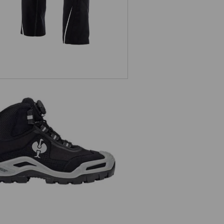
3 Chaussures hautes de sécurité
e.s.Kastra II mid