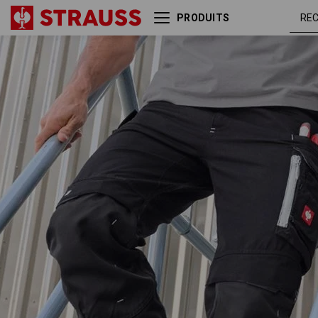
PRODUITS
Pantalon à taille élastique
noir /
e.s.motion 2020
platine