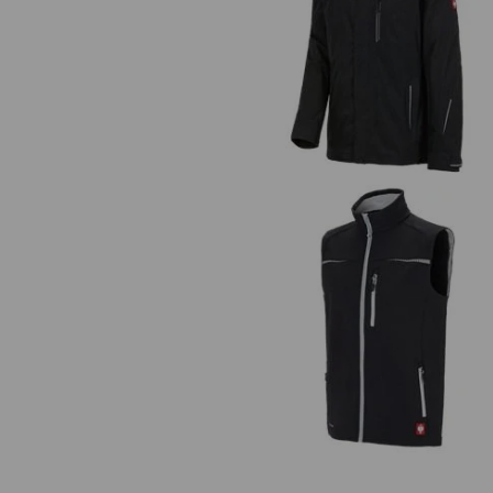
Veste de fonction 3 en 1 e.s.mot
2020, hommes
Gilet softshell e.s.motion 202