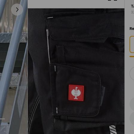
T
3
Re