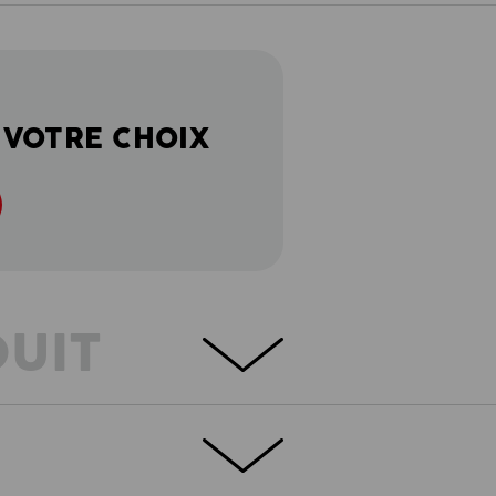
 VOTRE CHOIX
DUIT
T
re. Intelligent et solide. Amoureux des
 le pantalon e.s.motion 2020 de manière à