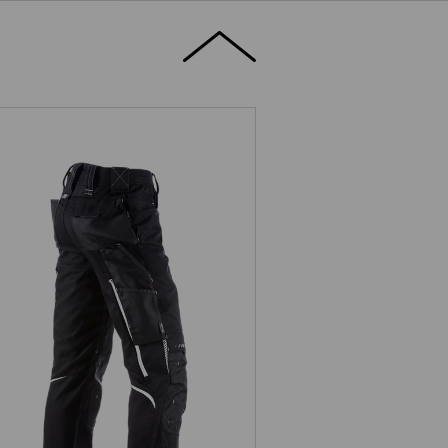
talon à taille élastique e.s.motion
2020