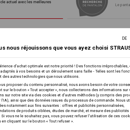
résistant à l’abrasion
. Rien ne
cle actuel avec les meilleures
Le panta
Jambe droite : Poche pour mètr
particulièrement sollicitées, co
®
en CORDURA
triples coutures
solides veille
résistent parfaitement même aux 
Jambe gauche : Poche cargo en
compartiment principal renf
fermeture autoagrippante, un
une poche de sécurité avec fe
DE
et une poche pour mètre pliant
Aérations avec des fermetures
IL AVEC UNE
us nous réjouissons que vous ayez choisi STRAUS
1
/
2
l’arrière
CTÉE
Bandes réfléchissantes discrè
Commandez également des
e.s. 
r contrastée sur l’arrière de la
érience d'achat optimale est notre priorité ! Des fonctions irréprochables,
Ergonomic
et
des pochettes work
 cool, mais ils assurent aussi
adaptés à vos besoins et un déroulement sans faille - Telles sont les fon
1
leur accumulée et laissent l’air
t des autres technologies que nous utilisons.
/
4
Matière :
et de manière très flexible. Pour un
ous proposer du contenu personnalisé, nous avons besoin de votre conse
Tissu extérieur
65
%
Polyester
/
35
font transpirer.
nt sur le bouton « Tout accepter », nous collecterons des informations sur
plus
ons sur notre site via des cookies et d'autres méthodes (y compris des pr
Conseils d'entretien :
 l'IA), ainsi que des données issues du processus de commande. Nous ut
Lavage en machine à 60 °C
es notamment aux fins suivantes : offres et publicités personnalisées,
ations de produits ciblées, études de marché, et mesure des publicités 
Pantalon taille él.​d’hiver e.s.​
Séchage en machine
Pantalon à taille élastique
 Si vous ne le souhaitez pas, vous pouvez refuser l'utilisation de ces cook
motion 2020, hommes
e.s.​prestige
Nettoyage à sec au
en cliquant sur le bouton « Tout refuser ».
perchlorétylène possible
ACCROCHER SIMP