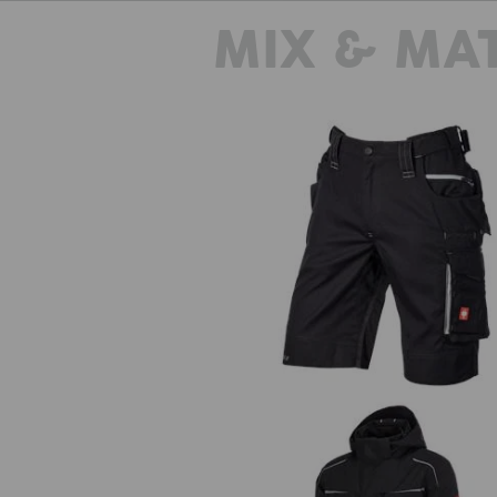
MIX & MA
Short e.s.motion 2020