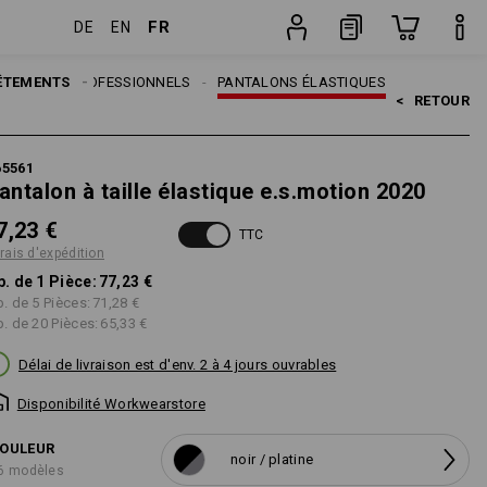
FR
DE
EN
on
Pièce
ÊTEMENTS
ANTALONS PROFESSIONNELS
PANTALONS ÉLASTIQUES
<   
RETOUR
65561
antalon à taille élastique e.s.motion 2020
7,23 €
TTC
frais d'expédition
p. de 1 Pièce:
77,23 €
p. de 5 Pièces:
71,28 €
p. de 20 Pièces:
65,33 €
Délai de livraison est d'env. 2 à 4 jours ouvrables
Disponibilité Workwearstore
OULEUR
noir / platine
6 modèles