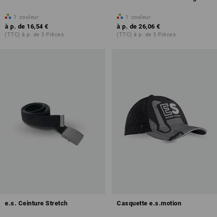
1
couleur
1
couleur
à p. de
16,54 €
à p. de
26,06 €
(TTC) à p. de 3 Pièces
(TTC) à p. de 3 Pièces
e.s. Ceinture Stretch
Casquette e.s.motion