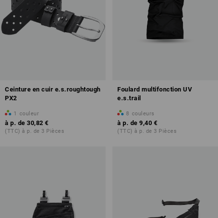
Ceinture en cuir e.s.roughtough
Foulard multifonction UV
PX2
e.s.trail
1
couleur
8
couleurs
à p. de
30,82 €
à p. de
9,40 €
(TTC) à p. de 3 Pièces
(TTC) à p. de 3 Pièces