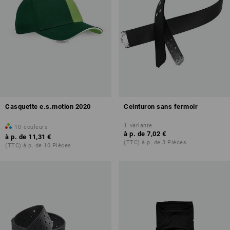
Casquette e.s.motion 2020
Ceinturon sans fermoir
1
variante
10
couleurs
à p. de
7,02 €
à p. de
11,31 €
(TTC) à p. de 3 Pièces
(TTC) à p. de 10 Pièces