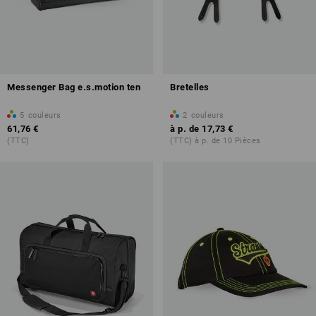
Messenger Bag e.s.motion ten
Bretelles
5
couleurs
2
couleurs
61,76 €
à p. de
17,73 €
(TTC)
(TTC) à p. de 10 Pièces