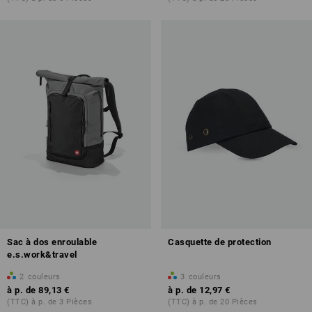
Sac à dos enroulable
Casquette de protection
e.s.work&travel
2
couleurs
3
couleurs
à p. de
89,13 €
à p. de
12,97 €
(TTC) à p. de 3 Pièces
(TTC) à p. de 20 Pièces