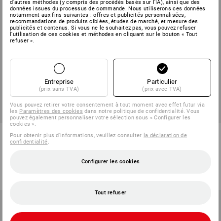
d'autres méthodes (y compris des procédés basés sur l'IA), ainsi que des
données issues du processus de commande. Nous utiliserons ces données
notamment aux fins suivantes : offres et publicités personnalisées,
recommandations de produits ciblées, études de marché, et mesure des
publicités et contenus. Si vous ne le souhaitez pas, vous pouvez refuser
l'utilisation de ces cookies et méthodes en cliquant sur le bouton « Tout
refuser ».
Entreprise
Particulier
(prix sans TVA)
(prix avec TVA)
Vous pouvez retirer votre consentement à tout moment avec effet futur via
les
Paramètres des cookies
dans notre politique de confidentialité. Vous
pouvez également personnaliser votre sélection sous « Configurer les
cookies ».
e.s. Casquette fonctionnelle
Backpack e.s.motion ten
Pour obtenir plus d'informations, veuillez consulter
la déclaration de
light
confidentialité
.
7
couleurs
5
couleurs
Configurer les cookies
à p. de
11,78 €
49,86 €
(TTC) à p. de 10 Pièces
(TTC)
Tout refuser