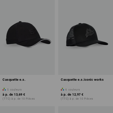
Casquette e.s.
Casquette e.s.iconic works
5
couleurs
6
couleurs
à p. de
13,69 €
à p. de
12,97 €
(TTC) à p. de 10 Pièces
(TTC) à p. de 10 Pièces