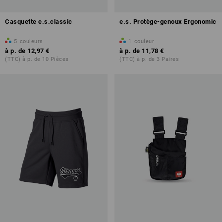
Casquette e.s.classic
e.s. Protège-genoux Ergonomic
5
couleurs
1
couleur
à p. de
12,97 €
à p. de
11,78 €
(TTC) à p. de 10 Pièces
(TTC) à p. de 3 Paires