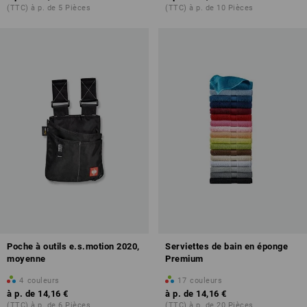
(TTC) à p. de 5 Pièces
(TTC) à p. de 10 Pièces
Poche à outils e.s.motion 2020,
Serviettes de bain en éponge
moyenne
Premium
4
couleurs
17
couleurs
à p. de
14,16 €
à p. de
14,16 €
(TTC) à p. de 6 Pièces
(TTC) à p. de 20 Pièces