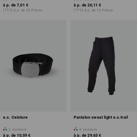
à p. de
7,01 €
à p. de
20,11 €
(TTC) à p. de 20 Pièces
(TTC) à p. de 10 Pièces
e.s. Ceinture
Pantalon sweat light e.s.trail
2
couleurs
4
couleurs
à p. de
10,59 €
à p. de
29,63 €