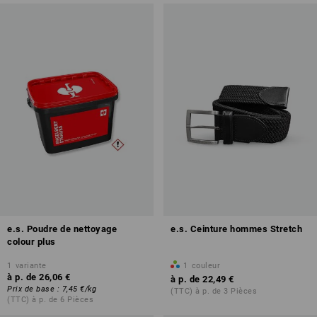
e.s. Poudre de nettoyage
e.s. Ceinture hommes Stretch
colour plus
1
variante
1
couleur
à p. de
26,06 €
à p. de
22,49 €
Prix de base
:
7,45 €
/
kg
(TTC) à p. de 3 Pièces
(TTC) à p. de 6 Pièces