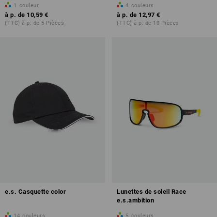
1
couleur
4
couleurs
à p. de
10,59 €
à p. de
12,97 €
(TTC) à p. de 5 Pièces
(TTC) à p. de 10 Pièces
e.s. Casquette color
Lunettes de soleil Race
e.s.ambition
14
couleurs
5
couleurs