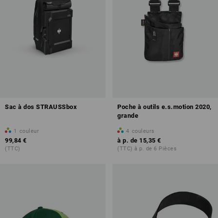
Sac à dos STRAUSSbox
Poche à outils e.s.motion 2020,
grande
1
couleur
4
couleurs
99,84 €
à p. de
15,35 €
(TTC)
(TTC) à p. de 6 Pièces