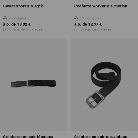
Sweat short e.s.e:pic
Pochette worker e.s.motion
7
couleurs
13
couleurs
à p. de
18,92 €
à p. de
12,97 €
(TTC) à p. de 10 Pièces
(TTC) à p. de 6 Pièces
Ceinturon en cuir Montana
Ceinture en cuir e.s.vintage