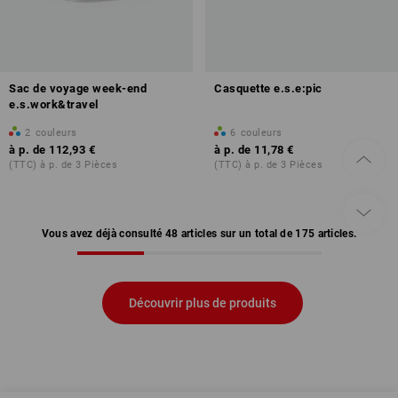
Sac de voyage week-end
Casquette e.s.e:pic
e.s.work&travel
2
couleurs
6
couleurs
à p. de
112,93 €
à p. de
11,78 €
(TTC) à p. de 3 Pièces
(TTC) à p. de 3 Pièces
Vous avez déjà consulté 48 articles sur un total de 175 articles.
Découvrir plus de produits