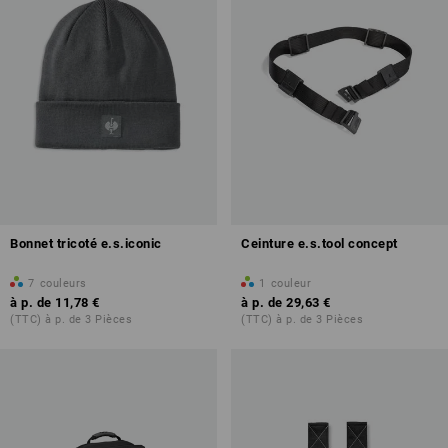
Bonnet tricoté e.s.iconic
Ceinture e.s.tool concept
7
couleurs
1
couleur
à p. de
11,78 €
à p. de
29,63 €
(TTC) à p. de 3 Pièces
(TTC) à p. de 3 Pièces