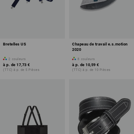
Bretelles US
Chapeau de travail e.s.motion
2020
2
couleurs
8
couleurs
à p. de
17,73 €
à p. de
10,59 €
(TTC) à p. de 5 Pièces
(TTC) à p. de 10 Pièces