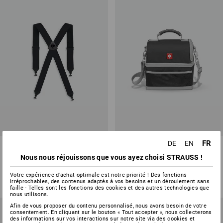
FR
DE
EN
Bretelles e.s.vision
e.s. Lunchbag
Nous nous réjouissons que vous ayez choisi STRAUSS !
1
couleur
1
couleur
à p. de
22,49 €
à p. de
26,06 €
Votre expérience d'achat optimale est notre priorité ! Des fonctions
irréprochables, des contenus adaptés à vos besoins et un déroulement sans
(TTC) à p. de 5 Pièces
(TTC) à p. de 6 Pièces
faille - Telles sont les fonctions des cookies et des autres technologies que
nous utilisons.
Afin de vous proposer du contenu personnalisé, nous avons besoin de votre
consentement. En cliquant sur le bouton « Tout accepter », nous collecterons
des informations sur vos interactions sur notre site via des cookies et