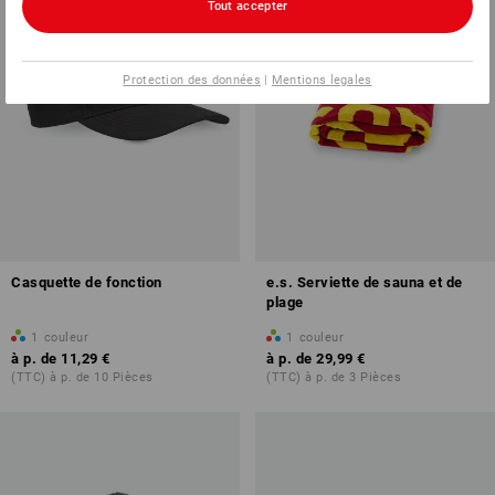
Tout accepter
Protection des données
|
Mentions legales
Casquette de fonction
e.s. Serviette de sauna et de
plage
1
couleur
1
couleur
à p. de
11,29 €
à p. de
29,99 €
(TTC) à p. de 10 Pièces
(TTC) à p. de 3 Pièces