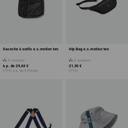
Sacoche à outils e.s.motion ten
Hip Bag e.s.motion ten
5
couleurs
5
couleurs
à p. de
29,63 €
21,30 €
(TTC) à p. de 3 Pièces
(TTC)