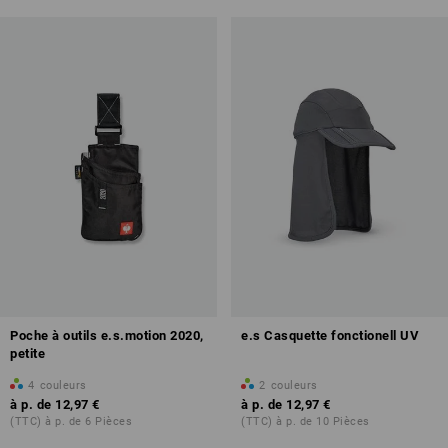
Poche à outils e.s.motion 2020,
e.s Casquette fonctionell UV
petite
4
couleurs
2
couleurs
à p. de
12,97 €
à p. de
12,97 €
(TTC) à p. de 6 Pièces
(TTC) à p. de 10 Pièces