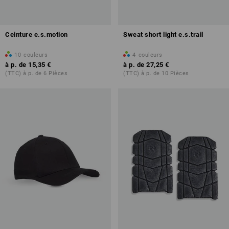
Ceinture e.s.motion
Sweat short light e.s.trail
10
couleurs
4
couleurs
à p. de
15,35 €
à p. de
27,25 €
(TTC) à p. de 6 Pièces
(TTC) à p. de 10 Pièces