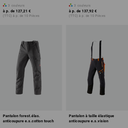
3
couleurs
3
couleurs
à p. de
127,21 €
à p. de
137,92 €
(TTC) à p. de 10 Pièces
(TTC) à p. de 10 Pièces
Pantalon forest.élas.
Pantalon à taille élastique
anticoupure e.s.cotton touch
anticoupure e.s.vision