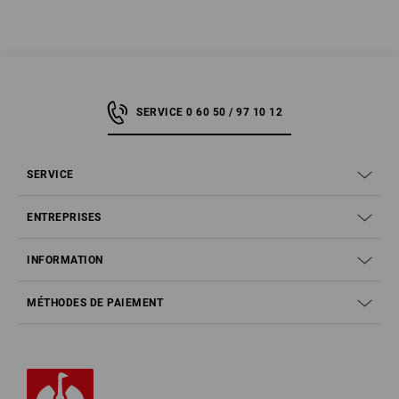
des
salopettes
, certifiés selon la norme EN ISO 11393-2:2019. Cette
norme de sécurité européenne définit les exigences relatives à la
protection des jambes au travail avec les tronçonneuses manuelles. Les
pantalons avec une protection anti coupure selon la norme EN offrent
ainsi une protection complète contre les blessures par coupures sur les
jambes par des tronçonneuses ou des tronçonneuses à main.
SERVICE 0 60 50 / 97 10 12
SERVICE
ENTREPRISES
INFORMATION
MÉTHODES DE PAIEMENT
Comment une protection anti coupure protège-t-elle ?