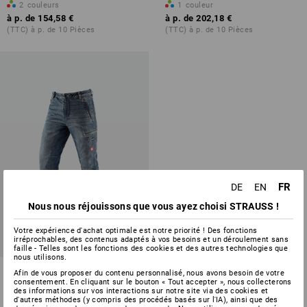
2
couleurs
1
couleur
à p. de
154,58 €
à p. de
202,18 €
(TTC) à p. de 10 Pièces
(TTC) à p. de 10 Pièces
FR
DE
EN
Nous nous réjouissons que vous ayez choisi STRAUSS !
Votre expérience d'achat optimale est notre priorité ! Des fonctions
irréprochables, des contenus adaptés à vos besoins et un déroulement sans
faille - Telles sont les fonctions des cookies et des autres technologies que
nous utilisons.
e.s. Jeans anti-coupe de
Afin de vous proposer du contenu personnalisé, nous avons besoin de votre
forestier
consentement. En cliquant sur le bouton « Tout accepter », nous collecterons
des informations sur vos interactions sur notre site via des cookies et
d'autres méthodes (y compris des procédés basés sur l'IA), ainsi que des
1
couleur