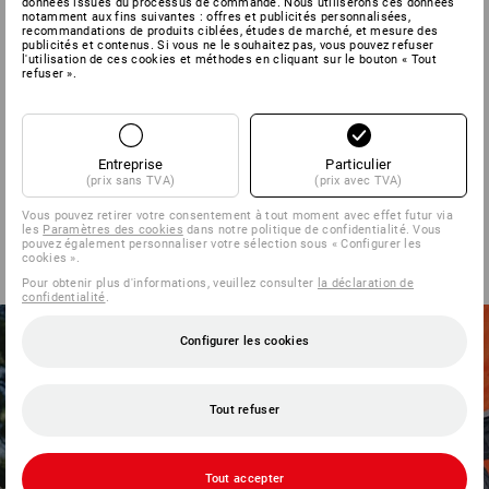
données issues du processus de commande. Nous utiliserons ces données
à p. de
160,53 €
notamment aux fins suivantes : offres et publicités personnalisées,
recommandations de produits ciblées, études de marché, et mesure des
(TTC) à p. de 10 Pièces
publicités et contenus. Si vous ne le souhaitez pas, vous pouvez refuser
l'utilisation de ces cookies et méthodes en cliquant sur le bouton « Tout
refuser ».
Vous avez déjà consulté 5 articles sur un total de 5 articles.
Entreprise
Particulier
(prix sans TVA)
(prix avec TVA)
Vous pouvez retirer votre consentement à tout moment avec effet futur via
les
Paramètres des cookies
dans notre politique de confidentialité. Vous
pouvez également personnaliser votre sélection sous « Configurer les
cookies ».
Pour obtenir plus d'informations, veuillez consulter
la déclaration de
confidentialité
.
Configurer les cookies
Tout refuser
Tout accepter