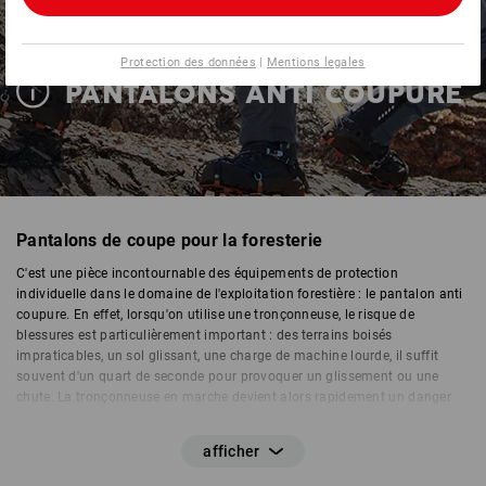
Protection des données
|
Mentions legales
PANTALONS ANTI COUPURE
Pantalons de coupe pour la foresterie
C'est une pièce incontournable des équipements de protection
individuelle dans le domaine de l'exploitation forestière : le pantalon anti
coupure. En effet, lorsqu'on utilise une tronçonneuse, le risque de
blessures est particulièrement important : des terrains boisés
impraticables, un sol glissant, une charge de machine lourde, il suffit
souvent d'un quart de seconde pour provoquer un glissement ou une
chute. La tronçonneuse en marche devient alors rapidement un danger
incontrôlable. Une protection anti coupure fiable est donc indispensable
pendant les travaux forestiers.
Les pantalons anti coupure sont aussi bien des
pantalons de travail
que