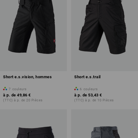
Short e.s.vision, hommes
Short e.s.trail
7
couleurs
6
couleurs
à p. de
49,86 €
à p. de
53,43 €
(TTC) à p. de 20 Pièces
(TTC) à p. de 10 Pièces