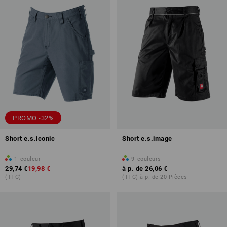
PROMO -32%
Short e.s.iconic
Short e.s.image
1
couleur
9
couleurs
29,74 €
19,98 €
à p. de
26,06 €
(TTC)
(TTC) à p. de 20 Pièces