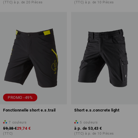
(TTC) à p. de 20 Pièces
(TTC) à p. de 10 Pièces
PROMO -49%
Fonctionnelle short e.s.trail
Short e.s.concrete light
7
couleurs
5
couleurs
59,38 €
29,74 €
à p. de
53,43 €
(TTC)
(TTC) à p. de 10 Pièces