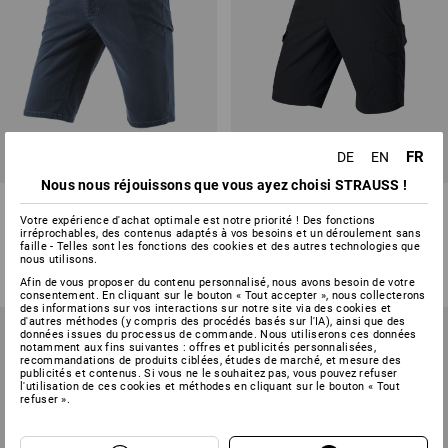
FR
DE
EN
Nous nous réjouissons que vous ayez choisi STRAUSS !
Short à 5 poches e.s.vintage
Short e.s.t:aktik light ripstop
Votre expérience d'achat optimale est notre priorité ! Des fonctions
irréprochables, des contenus adaptés à vos besoins et un déroulement sans
4
couleurs
4
couleurs
faille - Telles sont les fonctions des cookies et des autres technologies que
à p. de
nous utilisons.
39,15 €
à p. de
43,91 €
(TTC) à p. de 10 Pièces
(TTC) à p. de 10 Pièces
Afin de vous proposer du contenu personnalisé, nous avons besoin de votre
consentement. En cliquant sur le bouton « Tout accepter », nous collecterons
des informations sur vos interactions sur notre site via des cookies et
d'autres méthodes (y compris des procédés basés sur l'IA), ainsi que des
données issues du processus de commande. Nous utiliserons ces données
notamment aux fins suivantes : offres et publicités personnalisées,
recommandations de produits ciblées, études de marché, et mesure des
publicités et contenus. Si vous ne le souhaitez pas, vous pouvez refuser
l'utilisation de ces cookies et méthodes en cliquant sur le bouton « Tout
refuser ».