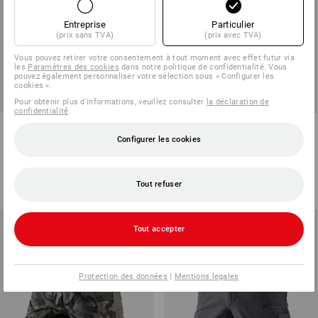
Entreprise
Particulier
(prix sans TVA)
(prix avec TVA)
Vous pouvez retirer votre consentement à tout moment avec effet futur via
les
Paramètres des cookies
dans notre politique de confidentialité. Vous
pouvez également personnaliser votre sélection sous « Configurer les
cookies ».
Pour obtenir plus d'informations, veuillez consulter
la déclaration de
confidentialité
.
Salopette corsaire e.s.motion
e.s. Short Pixel
2020
Configurer les cookies
5
couleurs
2
couleurs
à p. de
71,28 €
à p. de
45,10 €
Tout refuser
(TTC) à p. de 10 Pièces
(TTC) à p. de 10 Pièces
Tout accepter
Protection des données
|
Mentions legales