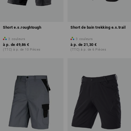
Short e.s.roughtough
Short de bain trekking e.s.trail
3
couleurs
3
couleurs
à p. de
49,86 €
à p. de
21,30 €
(TTC) à p. de 10 Pièces
(TTC) à p. de 6 Pièces