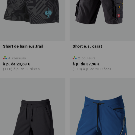
Short de bain e.s.trail
Short e.s. carat
4
couleurs
2
couleurs
à p. de
23,68 €
à p. de
37,96 €
(TTC) à p. de 3 Pièces
(TTC) à p. de 20 Pièces