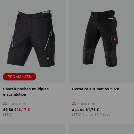
PROMO -47%
Short à poches multiples
Corsaire e.s.motion 2020
e.s.ambition
2
couleurs
6
couleurs
49,86 €
26,17 €
à p. de
61,76 €
(TTC)
(TTC) à p. de 10 Pièces