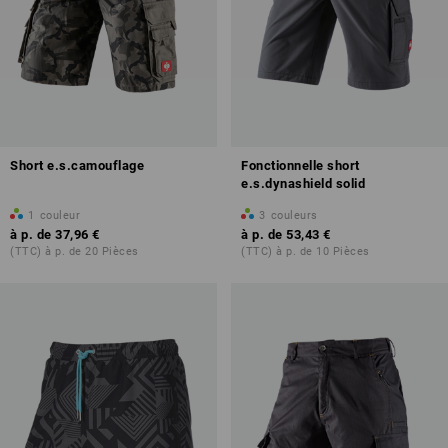
Short e.s.camouflage
Fonctionnelle short
e.s.dynashield solid
1
couleur
3
couleurs
à p. de
37,96 €
à p. de
53,43 €
(TTC) à p. de 20 Pièces
(TTC) à p. de 10 Pièces