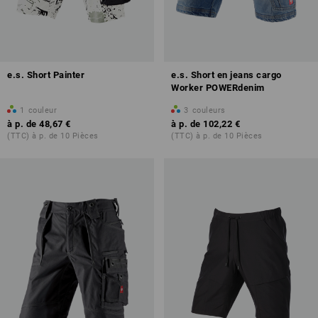
e.s. Short Painter
e.s. Short en jeans cargo
Worker POWERdenim
1
couleur
3
couleurs
à p. de
48,67 €
à p. de
102,22 €
(TTC) à p. de 10 Pièces
(TTC) à p. de 10 Pièces