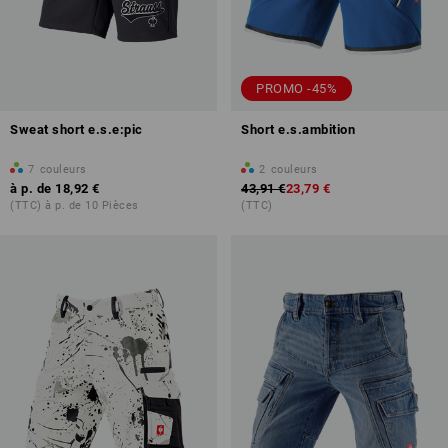
PROMO -45%
Sweat short e.s.e:pic
Short e.s.ambition
7
couleurs
2
couleurs
à p. de
18,92 €
43,91 €
23,79 €
(TTC) à p. de 10 Pièces
(TTC)