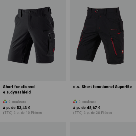
Short fonctionnel
e.s. Short fonctionnel Superlite
e.s.dynashield
9
couleurs
2
couleurs
à p. de
53,43 €
à p. de
48,67 €
(TTC) à p. de 10 Pièces
(TTC) à p. de 20 Pièces