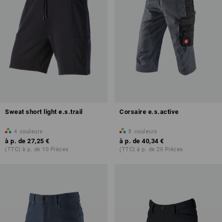
Sweat short light e.s.trail
Corsaire e.s.active
4
couleurs
8
couleurs
à p. de
27,25 €
à p. de
40,34 €
(TTC) à p. de 10 Pièces
(TTC) à p. de 20 Pièces