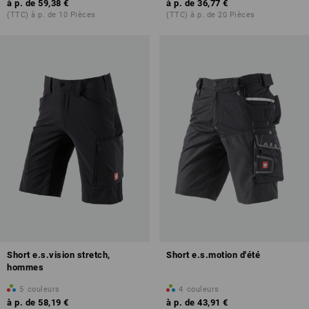
à p. de
59,38 €
à p. de
36,77 €
(TTC) à p. de 10 Pièces
(TTC) à p. de 20 Pièces
Short e.s.vision stretch,
Short e.s.motion d'été
hommes
5
couleurs
4
couleurs
à p. de
58,19 €
à p. de
43,91 €