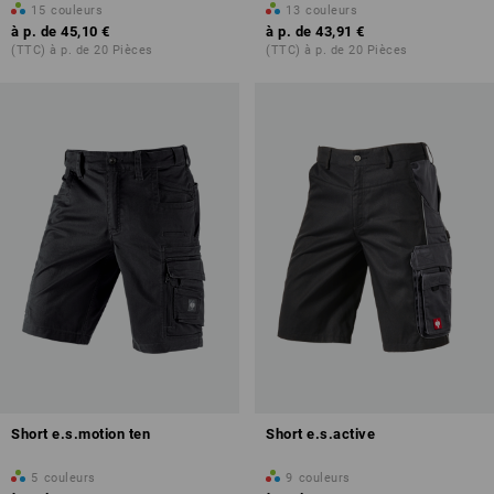
15
couleurs
13
couleurs
à p. de
45,10 €
à p. de
43,91 €
(TTC) à p. de 20 Pièces
(TTC) à p. de 20 Pièces
Short e.s.motion ten
Short e.s.active
5
couleurs
9
couleurs