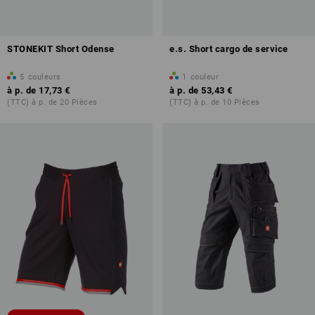
STONEKIT Short Odense
e.s. Short cargo de service
5
couleurs
1
couleur
à p. de
17,73 €
à p. de
53,43 €
(TTC) à p. de 20 Pièces
(TTC) à p. de 10 Pièces