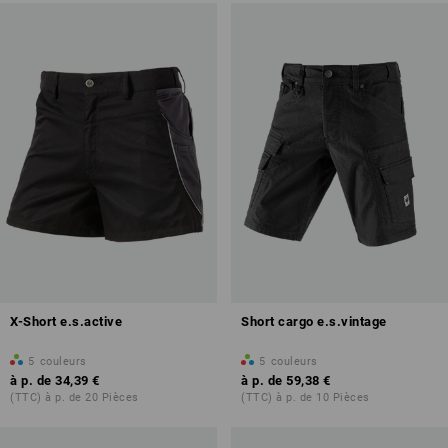
X-Short e.s.active
Short cargo e.s.vintage
5
couleurs
5
couleurs
à p. de
34,39 €
à p. de
59,38 €
(TTC) à p. de 20 Pièces
(TTC) à p. de 10 Pièces