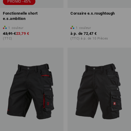
PROMO -45%
Fonctionnelle short
Corsaire e.s.roughtough
e.s.ambition
1
couleur
1
couleur
43,91 €
23,79 €
à p. de
72,47 €
(TTC)
(TTC) à p. de 10 Pièces