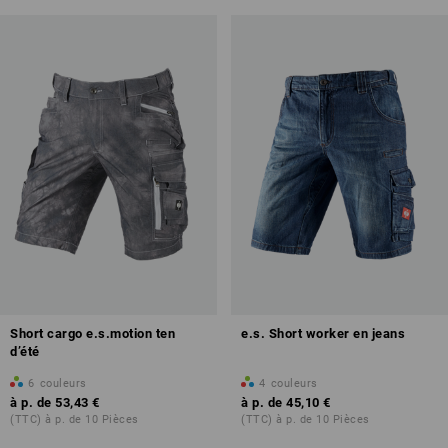
Short cargo e.s.motion ten
e.s. Short worker en jeans
d’été
6
couleurs
4
couleurs
à p. de
53,43 €
à p. de
45,10 €
(TTC) à p. de 10 Pièces
(TTC) à p. de 10 Pièces