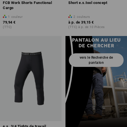
FCB Work Shorts Functional
Short e.s.tool concept
Cargo
1
couleur
2
couleurs
79,94 €
à p. de
39,15 €
(TTC)
(TTC) à p. de 10 Pièces
TROUVER UN
PANTALON AU LIEU
DE CHERCHER
vers le Recherche de
pantalon
e.s. 3/4 Tights de travail