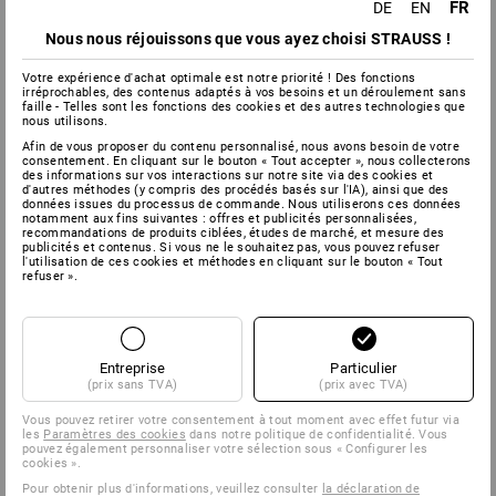
FR
DE
EN
Nous nous réjouissons que vous ayez choisi STRAUSS !
Plus d’informations
Votre expérience d'achat optimale est notre priorité ! Des fonctions
irréprochables, des contenus adaptés à vos besoins et un déroulement sans
faille - Telles sont les fonctions des cookies et des autres technologies que
nous utilisons.
Afin de vous proposer du contenu personnalisé, nous avons besoin de votre
consentement. En cliquant sur le bouton « Tout accepter », nous collecterons
des informations sur vos interactions sur notre site via des cookies et
d'autres méthodes (y compris des procédés basés sur l'IA), ainsi que des
données issues du processus de commande. Nous utiliserons ces données
notamment aux fins suivantes : offres et publicités personnalisées,
recommandations de produits ciblées, études de marché, et mesure des
publicités et contenus. Si vous ne le souhaitez pas, vous pouvez refuser
l'utilisation de ces cookies et méthodes en cliquant sur le bouton « Tout
refuser ».
Entreprise
Particulier
(prix sans TVA)
(prix avec TVA)
Vous pouvez retirer votre consentement à tout moment avec effet futur via
les
Paramètres des cookies
dans notre politique de confidentialité. Vous
pouvez également personnaliser votre sélection sous « Configurer les
cookies ».
Pour obtenir plus d'informations, veuillez consulter
la déclaration de