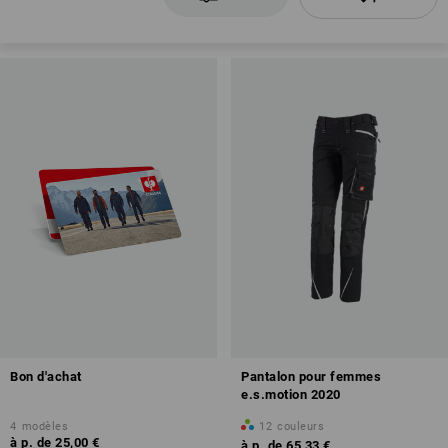
Bon d'achat
Pantalon pour femmes
e.s.motion 2020
4
modèles
12
couleurs
à p. de
25,00 €
à p. de
65,33 €