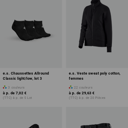
e.s. Chaussettes Allround
e.s. Veste sweat poly cotton,
Classic light/low, lot 3
femmes
3
couleurs
22
couleurs
à p. de
7,02 €
à p. de
29,63 €
(TTC) à p. de 5 Lot
(TTC) à p. de 20 Pièces