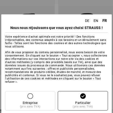
FR
DE
EN
Nous nous réjouissons que vous ayez choisi STRAUSS !
Votre expérience d'achat optimale est notre priorité ! Des fonctions
irréprochables, des contenus adaptés à vos besoins et un déroulement sans
faille - Telles sont les fonctions des cookies et des autres technologies que
nous utilisons.
Afin de vous proposer du contenu personnalisé, nous avons besoin de votre
consentement. En cliquant sur le bouton « Tout accepter », nous collecterons
des informations sur vos interactions sur notre site via des cookies et
d'autres méthodes (y compris des procédés basés sur l'IA), ainsi que des
données issues du processus de commande. Nous utiliserons ces données
notamment aux fins suivantes : offres et publicités personnalisées,
recommandations de produits ciblées, études de marché, et mesure des
publicités et contenus. Si vous ne le souhaitez pas, vous pouvez refuser
l'utilisation de ces cookies et méthodes en cliquant sur le bouton « Tout
Pantalon à taille élastique
e.s. T-shirt cotton V-Neck,
refuser ».
femmes e.s.vision
femmes
6
couleurs
31
couleurs
à p. de
59,38 €
à p. de
10,06 €
(TTC) à p. de 20 Pièces
(TTC) à p. de 30 Pièces
Entreprise
Particulier
(prix sans TVA)
(prix avec TVA)
NOUVEAUTÉS