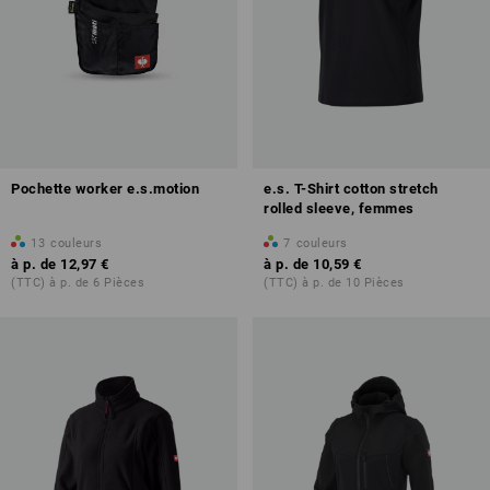
Pochette worker e.s.motion
e.s. T-Shirt cotton stretch
rolled sleeve, femmes
13
couleurs
7
couleurs
à p. de
12,97 €
à p. de
10,59 €
(TTC) à p. de 6 Pièces
(TTC) à p. de 10 Pièces