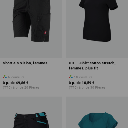
Short e.s.vision, femmes
e.s. T-Shirt cotton stretch,
femmes, plus fit
6
couleurs
18
couleurs
à p. de
49,86 €
à p. de
10,59 €
(TTC) à p. de 20 Pièces
(TTC) à p. de 30 Pièces