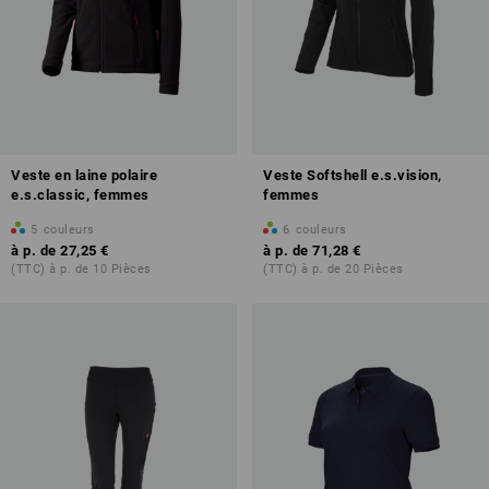
Veste en laine polaire
Veste Softshell e.s.vision,
e.s.classic, femmes
femmes
5
couleurs
6
couleurs
à p. de
27,25 €
à p. de
71,28 €
(TTC) à p. de 10 Pièces
(TTC) à p. de 20 Pièces