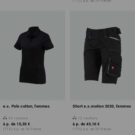
(TTC) à p. de 20 Pièces
e.s. Polo cotton, femmes
Short e.s.motion 2020, femmes
33
couleurs
12
couleurs
à p. de
15,35 €
à p. de
45,10 €
(TTC) à p. de 30 Pièces
(TTC) à p. de 20 Pièces