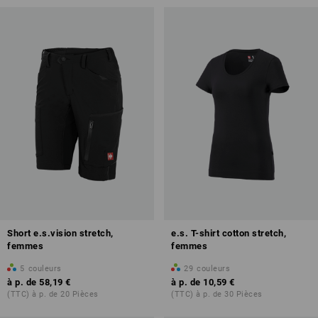
Short e.s.vision stretch,
e.s. T-shirt cotton stretch,
femmes
femmes
5
couleurs
29
couleurs
à p. de
58,19 €
à p. de
10,59 €
(TTC) à p. de 20 Pièces
(TTC) à p. de 30 Pièces