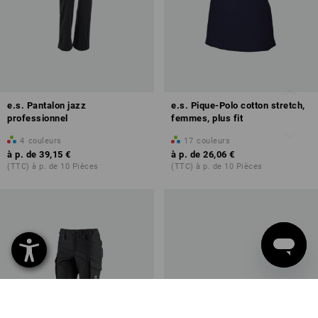
e.s. Pantalon jazz
e.s. Pique-Polo cotton stretch,
professionnel
femmes, plus fit
4
couleurs
17
couleurs
à p. de
39,15 €
à p. de
26,06 €
(TTC) à p. de 10 Pièces
(TTC) à p. de 10 Pièces