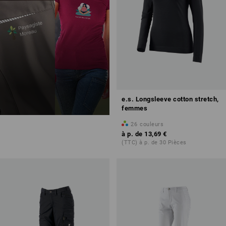
e.s. Longsleeve cotton stretch,
femmes
26
couleurs
à p. de
13,69 €
(TTC) à p. de 30 Pièces