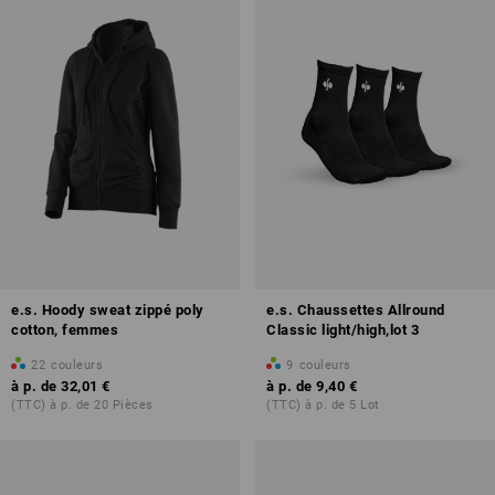
e.s. Hoody sweat zippé poly
e.s. Chaussettes Allround
cotton, femmes
Classic light/high,lot 3
22
couleurs
9
couleurs
à p. de
32,01 €
à p. de
9,40 €
(TTC) à p. de 20 Pièces
(TTC) à p. de 5 Lot