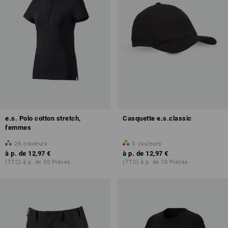
e.s. Polo cotton stretch,
Casquette e.s.classic
femmes
26
couleurs
5
couleurs
à p. de
12,97 €
à p. de
12,97 €
(TTC) à p. de 30 Pièces
(TTC) à p. de 10 Pièces