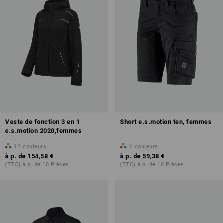
Veste de fonction 3 en 1
Short e.s.motion ten, femmes
e.s.motion 2020,femmes
12
couleurs
4
couleurs
à p. de
154,58 €
à p. de
59,38 €
(TTC) à p. de 10 Pièces
(TTC) à p. de 10 Pièces