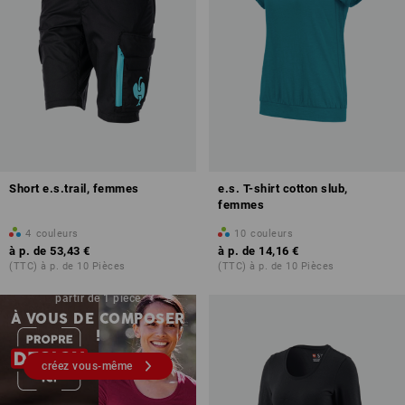
Short e.s.trail, femmes
e.s. T-shirt cotton slub,
femmes
4
couleurs
10
couleurs
à p. de
53,43 €
à p. de
14,16 €
(TTC) à p. de 10 Pièces
(TTC) à p. de 10 Pièces
Impression & broderie – à
partir de 1 pièce
À VOUS DE COMPOSER
!
créez vous-même