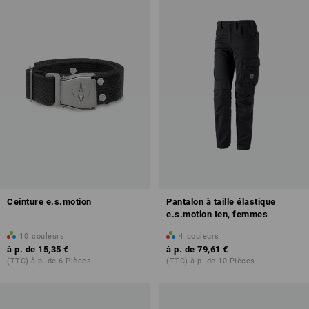
Ceinture e.s.motion
Pantalon à taille élastique
e.s.motion ten, femmes
10
couleurs
4
couleurs
à p. de
15,35 €
à p. de
79,61 €
(TTC) à p. de 6 Pièces
(TTC) à p. de 10 Pièces