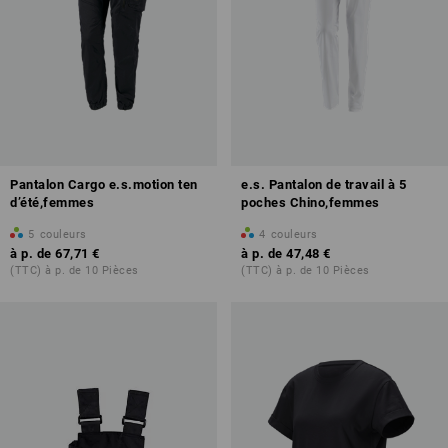
Pantalon Cargo e.s.motion ten
e.s. Pantalon de travail à 5
d’été,femmes
poches Chino,femmes
5
couleurs
4
couleurs
à p. de
67,71 €
à p. de
47,48 €
(TTC) à p. de 10 Pièces
(TTC) à p. de 10 Pièces