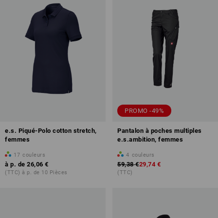
PROMO -49%
e.s. Piqué-Polo cotton stretch,
Pantalon à poches multiples
femmes
e.s.ambition, femmes
17
couleurs
4
couleurs
à p. de
26,06 €
59,38 €
29,74 €
(TTC) à p. de 10 Pièces
(TTC)