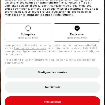
utiliserons ces données notamment aux fins suivantes : offres et
publicités personnalisées, recommandations de produits ciblées,
études de marché, et mesure des publicités et contenus. Si vous ne le
souhaitez pas, vous pouvez refuser l'utilisation de ces cookies et
méthodes en cliquant sur le bouton « Tout refuser ».
Entreprise
Particulier
(prix sans TVA)
(prix avec TVA)
Vous pouvez retirer votre consentement à tout moment avec effet futur
via les
Paramètres des cookies
dans notre politique de confidentialité.
Vous pouvez également personnaliser votre sélection sous « Configurer
les cookies ».
Pour obtenir plus d'informations, veuillez consulter
la déclaration de
confidentialité
.
Configurer les cookies
Tout refuser
Tout accepter