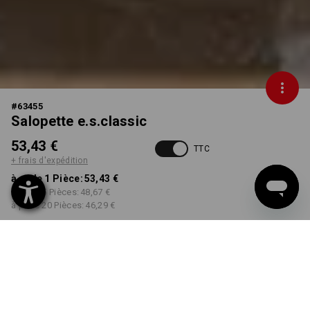
#
63455
Salopette e.s.classic
53,43 €
TTC
+ frais d'expédition
à p. de 1 Pièce:
53,43 €
à p. de 5 Pièces:
48,67 €
à p. de 20 Pièces:
46,29 €
Délai de livraison est d'env.
Disponibilité Workwearstore
2 à 4 jours ouvrables
COULEUR
TAILLE
44
choisir
choisir