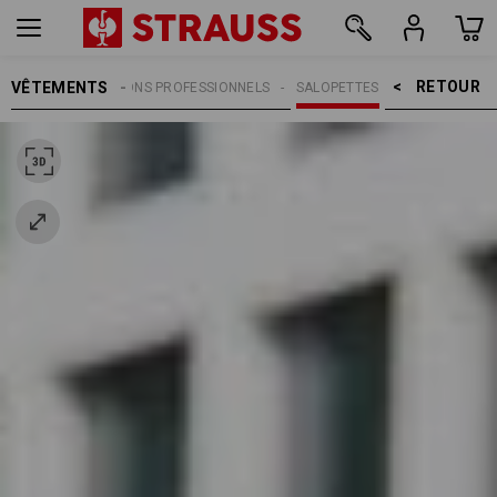
RETOUR    >
VÊTEMENTS
TRAVAIL
PANTALONS PROFESSIONNELS
SALOPETTES